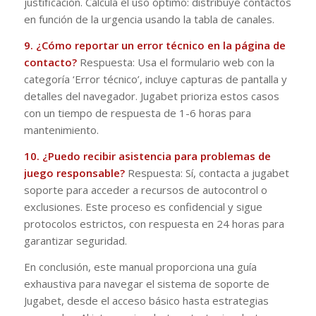
justificación. Calcula el uso óptimo: distribuye contactos
en función de la urgencia usando la tabla de canales.
9. ¿Cómo reportar un error técnico en la página de
contacto?
Respuesta: Usa el formulario web con la
categoría ‘Error técnico’, incluye capturas de pantalla y
detalles del navegador. Jugabet prioriza estos casos
con un tiempo de respuesta de 1-6 horas para
mantenimiento.
10. ¿Puedo recibir asistencia para problemas de
juego responsable?
Respuesta: Sí, contacta a jugabet
soporte para acceder a recursos de autocontrol o
exclusiones. Este proceso es confidencial y sigue
protocolos estrictos, con respuesta en 24 horas para
garantizar seguridad.
En conclusión, este manual proporciona una guía
exhaustiva para navegar el sistema de soporte de
Jugabet, desde el acceso básico hasta estrategias