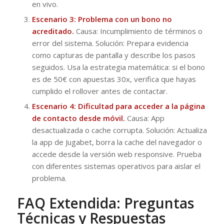
en vivo.
Escenario 3: Problema con un bono no
acreditado.
Causa: Incumplimiento de términos o
error del sistema. Solución: Prepara evidencia
como capturas de pantalla y describe los pasos
seguidos. Usa la estrategia matemática: si el bono
es de 50€ con apuestas 30x, verifica que hayas
cumplido el rollover antes de contactar.
Escenario 4: Dificultad para acceder a la página
de contacto desde móvil.
Causa: App
desactualizada o cache corrupta. Solución: Actualiza
la app de Jugabet, borra la cache del navegador o
accede desde la versión web responsive. Prueba
con diferentes sistemas operativos para aislar el
problema.
FAQ Extendida: Preguntas
Técnicas y Respuestas