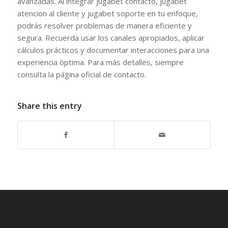
avanzadas. Al integrar jugabet contacto, jugabet
atencion al cliente y jugabet soporte en tu enfoque,
podrás resolver problemas de manera eficiente y
segura. Recuerda usar los canales apropiados, aplicar
cálculos prácticos y documentar interacciones para una
experiencia óptima. Para más detalles, siempre
consulta la página oficial de contacto.
Share this entry