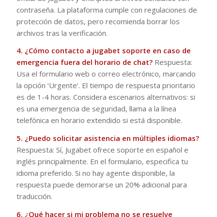
contraseña. La plataforma cumple con regulaciones de
protección de datos, pero recomienda borrar los
archivos tras la verificación.
4. ¿Cómo contacto a jugabet soporte en caso de
emergencia fuera del horario de chat?
Respuesta:
Usa el formulario web o correo electrónico, marcando
la opción ‘Urgente’. El tiempo de respuesta prioritario
es de 1-4 horas. Considera escenarios alternativos: si
es una emergencia de seguridad, llama a la línea
telefónica en horario extendido si está disponible.
5. ¿Puedo solicitar asistencia en múltiples idiomas?
Respuesta: Sí, Jugabet ofrece soporte en español e
inglés principalmente. En el formulario, especifica tu
idioma preferido. Si no hay agente disponible, la
respuesta puede demorarse un 20% adicional para
traducción.
6. ¿Qué hacer si mi problema no se resuelve