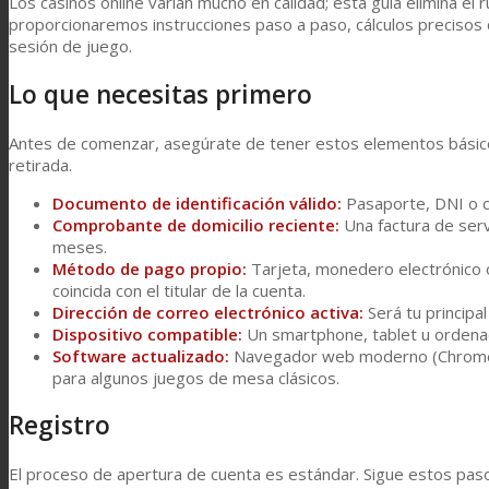
Los casinos online varían mucho en calidad; esta guía elimina el 
proporcionaremos instrucciones paso a paso, cálculos precisos
sesión de juego.
Lo que necesitas primero
Antes de comenzar, asegúrate de tener estos elementos básicos 
retirada.
Documento de identificación válido:
Pasaporte, DNI o ca
Comprobante de domicilio reciente:
Una factura de servi
meses.
Método de pago propio:
Tarjeta, monedero electrónico o 
coincida con el titular de la cuenta.
Dirección de correo electrónico activa:
Será tu principa
Dispositivo compatible:
Un smartphone, tablet u ordenad
Software actualizado:
Navegador web moderno (Chrome, Fi
para algunos juegos de mesa clásicos.
Registro
El proceso de apertura de cuenta es estándar. Sigue estos paso