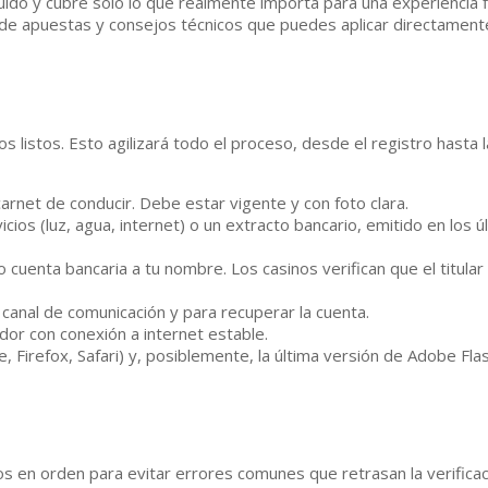
ruido y cubre solo lo que realmente importa para una experiencia f
 de apuestas y consejos técnicos que puedes aplicar directament
listos. Esto agilizará todo el proceso, desde el registro hasta 
rnet de conducir. Debe estar vigente y con foto clara.
cios (luz, agua, internet) o un extracto bancario, emitido en los ú
cuenta bancaria a tu nombre. Los casinos verifican que el titular
l canal de comunicación y para recuperar la cuenta.
or con conexión a internet estable.
refox, Safari) y, posiblemente, la última versión de Adobe Fla
s en orden para evitar errores comunes que retrasan la verificac