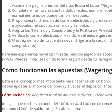
Accede a la página principal del sitio. Busca el botón “Reg
Completa el formulario con tus datos reales: nombre, apel
normalmente no se puede cambiar después.
Proporciona tu dirección de correo electrónico y crea u
mayúsculas, minúsculas, números y símbolos.
Acepta los Términos y Condiciones y la Política de Privacid
Verifica tu correo electrónico. Haz clic en el enlace que re
Una vez dentro de tu cuenta nueva, dirígete a la sección d
comprobante).
Para una experiencia móvil optimizada, muchos jugadores acced
(PWA). Puedes iniciar sesión de forma segura desde tu navega
Cómo funcionan las apuestas (Wagering
Este es el concepto más importante para hacer rendir un bono. E
debes apostar el importe del bono (y a veces el depósito) antes
Fórmula básica:
Requisito total de apuesta = (Bono + Depósito)
Imagina que recibes un bono del 100% hasta $100 con un requi
de bono ($200 de saldo total). El cálculo sería: