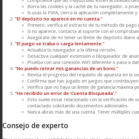
Comprueba que las mayúsculas estén activadas/des
Borra las cookies y la caché de tu navegador, o pru
Si usas la PWA, cierra la aplicación completamente y r
“El depósito no aparece en mi cuenta.”
Primero, verifica el extracto de tu método de pago (
Si no aparece, contacta al soporte con el comproban
Asegúrate de no tener un límite de depósito diario ac
“El juego se traba o carga lentamente.”
Actualiza tu navegador a la última versión.
Desactiva cualquier extensión o bloqueador de anunci
Prueba con una conexión WiFi diferente o pasa a dat
“No puedo retirar mis ganancias de un bono.”
Revisa el progreso del requisito de apuesta en la s
Confirma que has jugado en juegos que contribuye
Verifica que no haya un límite de ganancia máxima pe
“He recibido un error de ‘Cuenta Bloqueada’.”
Esto suele estar relacionado con la verificación de 
contactado solicitando documentos adicionales.
Nunca abras más de una cuenta. Tener múltiples cue
Consejo de experto