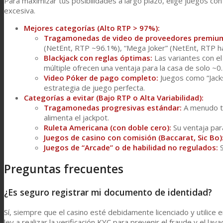
Para maximizar tus posibilidades a largo plazo, elige juegos con
excesiva.
Mejores categorías (Alto RTP > 97%):
Tragamonedas de video de proveedores premiu
(NetEnt, RTP ~96.1%), “Mega Joker” (NetEnt, RTP h
Blackjack con reglas óptimas:
Las variantes con el
múltiple ofrecen una ventaja para la casa de solo ~0
Video Póker de pago completo:
Juegos como “Jacks
estrategia de juego perfecta.
Categorías a evitar (Bajo RTP o Alta Variabilidad):
Tragamonedas progresivas estándar:
A menudo t
alimenta el jackpot.
Ruleta Americana (con doble cero):
Su ventaja para
Juegos de casino con comisión (Baccarat, Sic Bo)
Juegos de “Arcade” o de habilidad no regulados:
S
Preguntas frecuentes
¿Es seguro registrar mi documento de identidad?
Sí, siempre que el casino esté debidamente licenciado y utilice
ley a realizar la verificación KYC para prevenir el fraude y el 