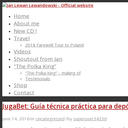
Home
About me
New CD !
Travel
2018 Farewell Tour to Poland
Videos
Shoutout from Jan
“The Polka King”
“The Polka King” – making of
Testimonials
Shop
Contact
JugaBet: Guía técnica práctica para dep
June 14, 2016
/
in
Uncategorized
/
by
superuser3433d