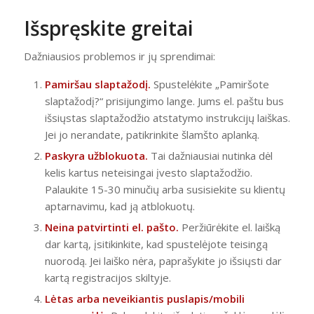
Išspręskite greitai
Dažniausios problemos ir jų sprendimai:
Pamiršau slaptažodį.
Spustelėkite „Pamiršote
slaptažodį?“ prisijungimo lange. Jums el. paštu bus
išsiųstas slaptažodžio atstatymo instrukcijų laiškas.
Jei jo nerandate, patikrinkite šlamšto aplanką.
Paskyra užblokuota.
Tai dažniausiai nutinka dėl
kelis kartus neteisingai įvesto slaptažodžio.
Palaukite 15-30 minučių arba susisiekite su klientų
aptarnavimu, kad ją atblokuotų.
Neina patvirtinti el. pašto.
Peržiūrėkite el. laišką
dar kartą, įsitikinkite, kad spustelėjote teisingą
nuorodą. Jei laiško nėra, paprašykite jo išsiųsti dar
kartą registracijos skiltyje.
Lėtas arba neveikiantis puslapis/mobili