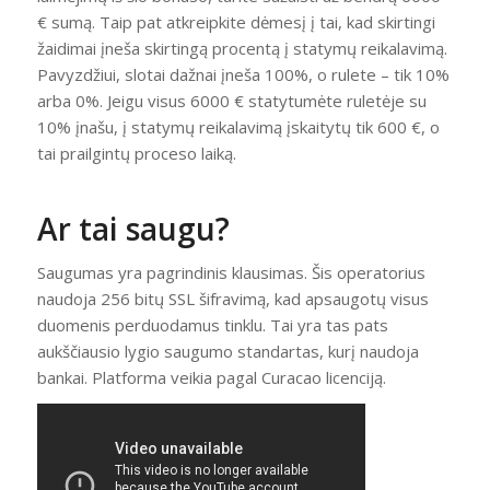
€ sumą. Taip pat atkreipkite dėmesį į tai, kad skirtingi
žaidimai įneša skirtingą procentą į statymų reikalavimą.
Pavyzdžiui, slotai dažnai įneša 100%, o rulete – tik 10%
arba 0%. Jeigu visus 6000 € statytumėte ruletėje su
10% įnašu, į statymų reikalavimą įskaitytų tik 600 €, o
tai prailgintų proceso laiką.
Ar tai saugu?
Saugumas yra pagrindinis klausimas. Šis operatorius
naudoja 256 bitų SSL šifravimą, kad apsaugotų visus
duomenis perduodamus tinklu. Tai yra tas pats
aukščiausio lygio saugumo standartas, kurį naudoja
bankai. Platforma veikia pagal Curacao licenciją.