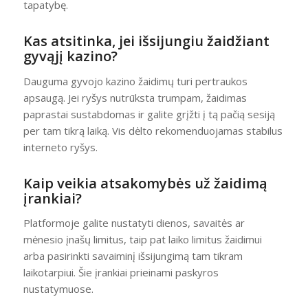
tapatybę.
Kas atsitinka, jei išsijungiu žaidžiant
gyvąjį kazino?
Dauguma gyvojo kazino žaidimų turi pertraukos
apsaugą. Jei ryšys nutrūksta trumpam, žaidimas
paprastai sustabdomas ir galite grįžti į tą pačią sesiją
per tam tikrą laiką. Vis dėlto rekomenduojamas stabilus
interneto ryšys.
Kaip veikia atsakomybės už žaidimą
įrankiai?
Platformoje galite nustatyti dienos, savaitės ar
mėnesio įnašų limitus, taip pat laiko limitus žaidimui
arba pasirinkti savaiminį išsijungimą tam tikram
laikotarpiui. Šie įrankiai prieinami paskyros
nustatymuose.