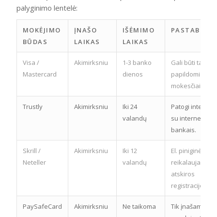
palyginimo lentelė:
MOKĖJIMO
ĮNAŠO
IŠĖMIMO
PASTABOS
BŪDAS
LAIKAS
LAIKAS
Visa /
Akimirksniu
1-3 banko
Gali būti taikom
Mastercard
dienos
papildomi bank
mokesčiai.
Trustly
Akimirksniu
Iki 24
Patogi integraci
valandų
su internetiniai
bankais.
Skrill /
Akimirksniu
Iki 12
El. piniginės,
Neteller
valandų
reikalauja
atskiros
registracijos.
PaySafeCard
Akimirksniu
Ne taikoma
Tik įnašams,