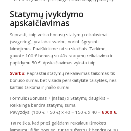
Statymų įvykdymo
apskaičiavimas
Suprasti, kaip veikia bonusų statymų reikalavimai
(wagering), yra labai svarbu, norint išgryninti
laimėjimus. Paaiškinkime tai su skaičiais. Tarkime,
gavote 100 € bonusą su 40x statymų reikalavimu ir
papildymu 50 €. Apskaičiavimas vyksta taip:
Svarbu:
Paprastai statymų reikalavimas taikomas tik
bonuso sumai, bet visada perskaitykite taisykles, nes
kartais taikoma ir įnašo sumai.
Formulė: (Bonusas + Įnašas) x Statymų daugiklis =
Reikalinga bendra statymų suma.
Pavyzdys: (100 € + 50 €) x 40 = 150 € x 40 =
6000 €
.
Tai reiškia, kad prieš galėdami reikalauti išmokėti
laimėjimų iš šio bonuso, turite sužaisti už bendrą 6000