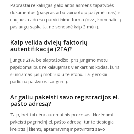
Paprastai reikalingas galiojantis asmens tapatybės
dokumentas (pasyras arba vairuotojo pažymėjimas) ir
naujausia adreso patvirtinimo forma (pvz., komunalinių
paslaugų sąskaita, ne senesnė kaip 3 mėn.).
Kaip veikia dviejų faktorių
autentifikacija (2FA)?
Įjungus 2FA, be slaptažodžio, prisijungimo metu
papildomai bus reikalaujamas vienkartinis kodas, kuris
siunčiamas jūsų mobiliuoju telefonu. Tai gerokai
padidina paskyros saugumą.
Ar galiu pakeisti savo registracijos el.
pašto adresą?
Taip, bet tai nėra automatinis procesas. Norėdami
pakeisti pagrindinį el. pašto adresą, turite tiesiogiai
kreiptis į klientų aptarnavimą ir patvirtinti savo