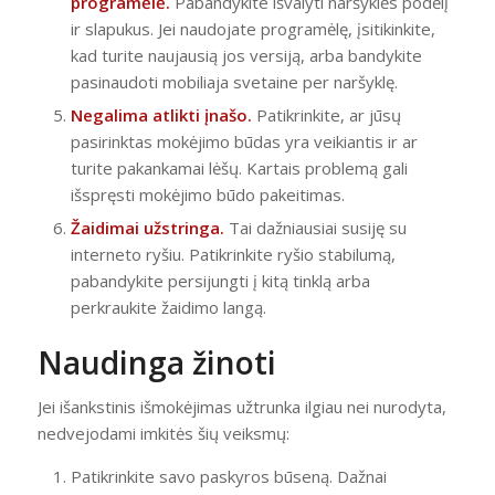
programėlė.
Pabandykite išvalyti naršyklės podėlį
ir slapukus. Jei naudojate programėlę, įsitikinkite,
kad turite naujausią jos versiją, arba bandykite
pasinaudoti mobiliaja svetaine per naršyklę.
Negalima atlikti įnašo.
Patikrinkite, ar jūsų
pasirinktas mokėjimo būdas yra veikiantis ir ar
turite pakankamai lėšų. Kartais problemą gali
išspręsti mokėjimo būdo pakeitimas.
Žaidimai užstringa.
Tai dažniausiai susiję su
interneto ryšiu. Patikrinkite ryšio stabilumą,
pabandykite persijungti į kitą tinklą arba
perkraukite žaidimo langą.
Naudinga žinoti
Jei išankstinis išmokėjimas užtrunka ilgiau nei nurodyta,
nedvejodami imkitės šių veiksmų:
Patikrinkite savo paskyros būseną. Dažnai