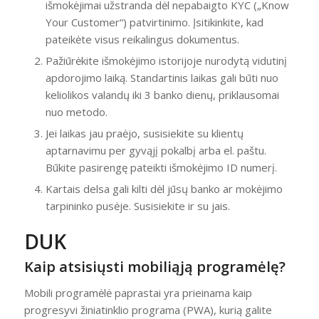
išmokėjimai užstranda dėl nepabaigto KYC („Know
Your Customer“) patvirtinimo. Įsitikinkite, kad
pateikėte visus reikalingus dokumentus.
Pažiūrėkite išmokėjimo istorijoje nurodytą vidutinį
apdorojimo laiką. Standartinis laikas gali būti nuo
keliolikos valandų iki 3 banko dienų, priklausomai
nuo metodo.
Jei laikas jau praėjo, susisiekite su klientų
aptarnavimu per gyvąjį pokalbį arba el. paštu.
Būkite pasirengę pateikti išmokėjimo ID numerį.
Kartais delsa gali kilti dėl jūsų banko ar mokėjimo
tarpininko pusėje. Susisiekite ir su jais.
DUK
Kaip atsisiųsti mobiliąją programėlę?
Mobili programėlė paprastai yra prieinama kaip
progresyvi žiniatinklio programa (PWA), kurią galite