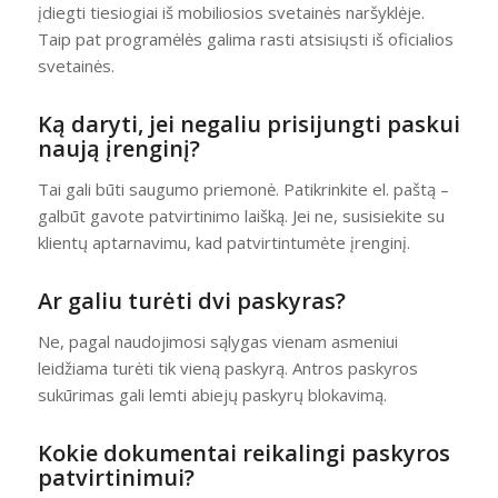
įdiegti tiesiogiai iš mobiliosios svetainės naršyklėje.
Taip pat programėlės galima rasti atsisiųsti iš oficialios
svetainės.
Ką daryti, jei negaliu prisijungti paskui
naują įrenginį?
Tai gali būti saugumo priemonė. Patikrinkite el. paštą –
galbūt gavote patvirtinimo laišką. Jei ne, susisiekite su
klientų aptarnavimu, kad patvirtintumėte įrenginį.
Ar galiu turėti dvi paskyras?
Ne, pagal naudojimosi sąlygas vienam asmeniui
leidžiama turėti tik vieną paskyrą. Antros paskyros
sukūrimas gali lemti abiejų paskyrų blokavimą.
Kokie dokumentai reikalingi paskyros
patvirtinimui?