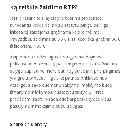
Ką reiškia žaidimo RTP?
RTP (Return to Player) yra teorinis procentas,
nurodantis, kokia dalis visų statytų pinigų per ilgą
laikotarpį žaidėjams grąžinama kaip laimėjimai.
Pavyzdžiui, žaidimas su 96% RTP teoriškai grąžina 96 €
iš kiekvienų 100 €.
Kaip matote, sėkmingas ir saugus naudojimasis
priklauso nuo techninių pasirengimo ir aiškaus žaidimo
sąlygų supratimo. Nors pati registracija ir prisijungimas
yra greiti procesai, ilgalaikė patirtis priklauso nuo
atsargaus savo duomenų valdymo, mokėjimo būdų
išmanymo ir laikymosi nustatytų taisyklių. Prieš
pradėdami žaisti, visada atidžiai perskaitykite visus
pasiūlymų ir mokėjimo būdų sąlygas.
Share this entry