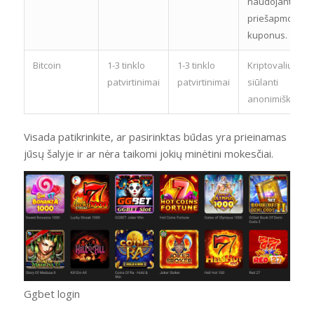
naudojant
priešapmokėji
kuponus.
Bitcoin
1-3 tinklo
1-3 tinklo
Kriptovaliuta,
patvirtinimai
patvirtinimai
siūlanti
anonimiškumą.
Visada patikrinkite, ar pasirinktas būdas yra prieinamas
jūsų šalyje ir ar nėra taikomi jokių minėtini mokesčiai.
Ggbet login