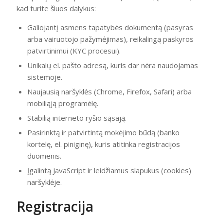
kad turite šiuos dalykus:
Galiojantį asmens tapatybės dokumentą (pasyras
arba vairuotojo pažymėjimas), reikalingą paskyros
patvirtinimui (KYC procesui).
Unikalų el. pašto adresą, kuris dar nėra naudojamas
sistemoje.
Naujausią naršyklės (Chrome, Firefox, Safari) arba
mobiliąją programėlę.
Stabilią interneto ryšio sąsają.
Pasirinktą ir patvirtintą mokėjimo būdą (banko
kortelę, el. piniginę), kuris atitinka registracijos
duomenis.
Įgalintą JavaScript ir leidžiamus slapukus (cookies)
naršyklėje.
Registracija