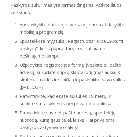
Paskyros sukūrimas yra pirmas žingsnis. Atlikite šiuos
veiksmus:
Apsilankykite oficialioje svetainėje arba atidarykite
mobiliąją programėlę.
Spustelėkite mygtuką „Registruotis“ arba „Sukurti
paskyrą“, kuris paprastai yra viršutiniame
dešiniajame kampe.
Užpildykite registracijos formą: įveskite el. pašto
adresą, sukurkite stiprų slaptažodį (mažiausiai 8
simboliai, raidės ir skaičiai) ir pasirinkite savo valiutą
(pvz., EUR).
Patvirtinkite, kad esate sulaukęs 18 metų, ir
sutikite su taisyklėmis bei privatumo politika.
Patvirtinkite savo el. pašto adresą, spustelėję
nuorodą, kurią gausite el. laiške. Tai privaloma
paskyros aktyvavimo sąlyga.
Po to galėsite prisijungti į savo naująją paskyrą.