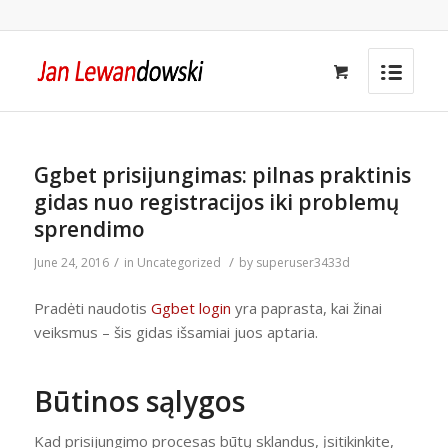
Ggbet prisijungimas: pilnas praktinis
gidas nuo registracijos iki problemų
sprendimo
/
/
June 24, 2016
in
Uncategorized
by
superuser3433d
Pradėti naudotis
Ggbet login
yra paprasta, kai žinai
veiksmus – šis gidas išsamiai juos aptaria.
Būtinos sąlygos
Kad prisijungimo procesas būtų sklandus, įsitikinkite,