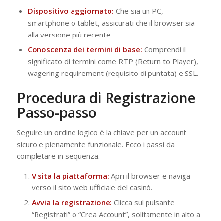
Dispositivo aggiornato:
Che sia un PC,
smartphone o tablet, assicurati che il browser sia
alla versione più recente.
Conoscenza dei termini di base:
Comprendi il
significato di termini come RTP (Return to Player),
wagering requirement (requisito di puntata) e SSL.
Procedura di Registrazione
Passo-passo
Seguire un ordine logico è la chiave per un account
sicuro e pienamente funzionale. Ecco i passi da
completare in sequenza.
Visita la piattaforma:
Apri il browser e naviga
verso il sito web ufficiale del casinò.
Avvia la registrazione:
Clicca sul pulsante
“Registrati” o “Crea Account”, solitamente in alto a