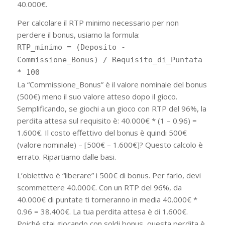
40.000€.
Per calcolare il RTP minimo necessario per non
perdere il bonus, usiamo la formula:
RTP_minimo = (Deposito -
Commissione_Bonus) / Requisito_di_Puntata
* 100
La “Commissione_Bonus” è il valore nominale del bonus
(500€) meno il suo valore atteso dopo il gioco.
Semplificando, se giochi a un gioco con RTP del 96%, la
perdita attesa sul requisito è: 40.000€ * (1 – 0.96) =
1.600€. Il costo effettivo del bonus è quindi 500€
(valore nominale) – [500€ – 1.600€]? Questo calcolo è
errato. Ripartiamo dalle basi.
L’obiettivo è “liberare” i 500€ di bonus. Per farlo, devi
scommettere 40.000€. Con un RTP del 96%, da
40.000€ di puntate ti torneranno in media 40.000€ *
0.96 = 38.400€. La tua perdita attesa è di 1.600€.
Poiché stai giocando con soldi bonus, questa perdita è