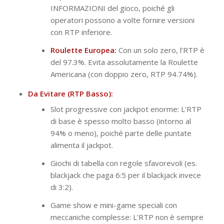
INFORMAZIONI del gioco, poiché gli
operatori possono a volte fornire versioni
con RTP inferiore.
Roulette Europea:
Con un solo zero, l’RTP è
del 97.3%. Evita assolutamente la Roulette
Americana (con doppio zero, RTP 94.74%).
Da Evitare (RTP Basso):
Slot progressive con jackpot enorme: L’RTP
di base è spesso molto basso (intorno al
94% o meno), poiché parte delle puntate
alimenta il jackpot.
Giochi di tabella con regole sfavorevoli (es.
blackjack che paga 6:5 per il blackjack invece
di 3:2).
Game show e mini-game speciali con
meccaniche complesse: L’RTP non è sempre