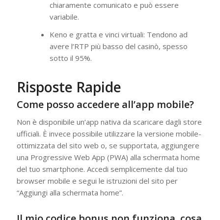
chiaramente comunicato e può essere
variabile.
Keno e gratta e vinci virtuali: Tendono ad
avere l’RTP più basso del casinò, spesso
sotto il 95%.
Risposte Rapide
Come posso accedere all’app mobile?
Non è disponibile un’app nativa da scaricare dagli store
ufficiali. È invece possibile utilizzare la versione mobile-
ottimizzata del sito web o, se supportata, aggiungere
una Progressive Web App (PWA) alla schermata home
del tuo smartphone. Accedi semplicemente dal tuo
browser mobile e segui le istruzioni del sito per
“Aggiungi alla schermata home”.
Il mio codice bonus non funziona, cosa