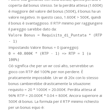
coperta dal bonus stesso. Se la perdita attesa (1.600€)
è maggiore del valore del bonus (500€), il bonus ha un
valore negativo. In questo caso, 1.600€ > 500€, quindi
il bonus è svantaggioso. Il RTP minimo per raggiungere
il pareggio sarebbe dato da:
Valore Bonus = Requisito_di_Puntata * (RTP
- 1)
Impostando Valore Bonus = 0 (pareggio):
0 = 40.000€ * (RTP - 1) => RTP = 1 (o
100%)
Ciò significa che per un wr così alto, servirebbe un
gioco con RTP del 100% per non perdere. È
praticamente impossibile. Un wr di 20x con lo stesso
bonus cambierebbe drasticamente la situazione:
requisito = 20 * 1000€ = 20.000€. Perdita attesa al
96% RTP = 20.000€ * 0.04 = 800€. Ancora superiore ai
500€ di bonus. La formula per il RTP minimo richiesto
per un bonus equo è: