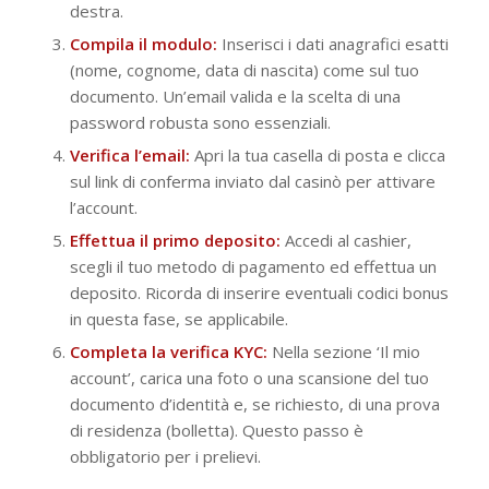
destra.
Compila il modulo:
Inserisci i dati anagrafici esatti
(nome, cognome, data di nascita) come sul tuo
documento. Un’email valida e la scelta di una
password robusta sono essenziali.
Verifica l’email:
Apri la tua casella di posta e clicca
sul link di conferma inviato dal casinò per attivare
l’account.
Effettua il primo deposito:
Accedi al cashier,
scegli il tuo metodo di pagamento ed effettua un
deposito. Ricorda di inserire eventuali codici bonus
in questa fase, se applicabile.
Completa la verifica KYC:
Nella sezione ‘Il mio
account’, carica una foto o una scansione del tuo
documento d’identità e, se richiesto, di una prova
di residenza (bolletta). Questo passo è
obbligatorio per i prelievi.