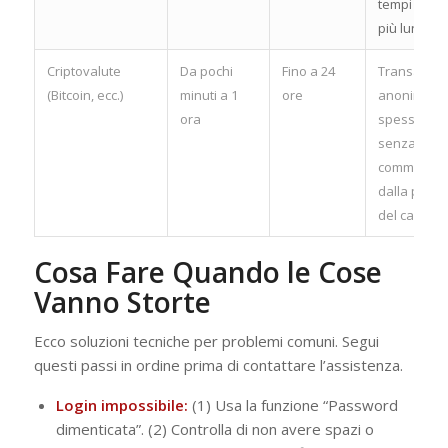
tempi sono 
più lunghi.
Criptovalute
Da pochi
Fino a 24
Transazion
(Bitcoin, ecc.)
minuti a 1
ore
anonime e
ora
spesso
senza
commission
dalla parte
del casinò.
Cosa Fare Quando le Cose
Vanno Storte
Ecco soluzioni tecniche per problemi comuni. Segui
questi passi in ordine prima di contattare l’assistenza.
Login impossibile:
(1) Usa la funzione “Password
dimenticata”. (2) Controlla di non avere spazi o