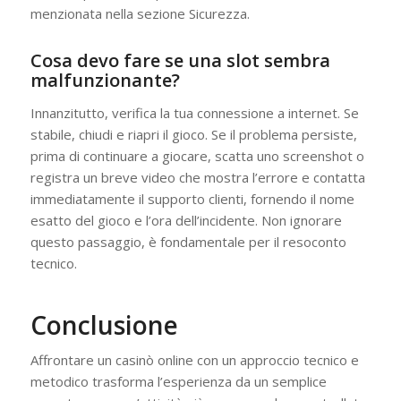
menzionata nella sezione Sicurezza.
Cosa devo fare se una slot sembra
malfunzionante?
Innanzitutto, verifica la tua connessione a internet. Se
stabile, chiudi e riapri il gioco. Se il problema persiste,
prima di continuare a giocare, scatta uno screenshot o
registra un breve video che mostra l’errore e contatta
immediatamente il supporto clienti, fornendo il nome
esatto del gioco e l’ora dell’incidente. Non ignorare
questo passaggio, è fondamentale per il resoconto
tecnico.
Conclusione
Affrontare un casinò online con un approccio tecnico e
metodico trasforma l’esperienza da un semplice