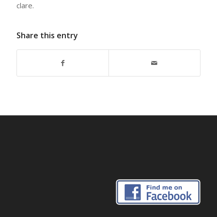
clare.
Share this entry