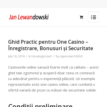
Ghid Practic pentru One Casino –
Înregistrare, Bonusuri și Securitate
/
/
July 16, 2016
in
Uncategorized
by
superuser3433d
Cazinourile online variază foarte mult ca calitate – acest
ghid taie zgomotul și acoperă doar ceea ce contează
cu adevărat pentru o experiență plăcută. Un exemplu
reprezentativ este one casino online, care combină o
ofertă variată de jocuri cu măsuri de securitate solide.
Condiții preliminare