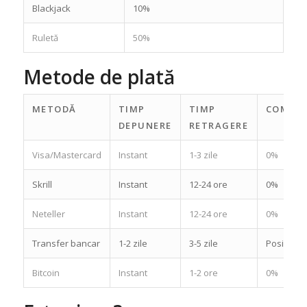
Blackjack
10%
Ruletă
50%
Metode de plată
METODĂ
TIMP
TIMP
COMISI
DEPUNERE
RETRAGERE
Visa/Mastercard
Instant
1-3 zile
0%
Skrill
Instant
12-24 ore
0%
Neteller
Instant
12-24 ore
0%
Transfer bancar
1-2 zile
3-5 zile
Posibil
Bitcoin
Instant
1-2 ore
0%