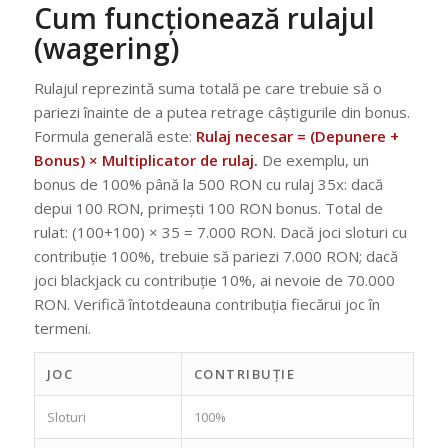
Cum funcționează rulajul
(wagering)
Rulajul reprezintă suma totală pe care trebuie să o
pariezi înainte de a putea retrage câștigurile din bonus.
Formula generală este:
Rulaj necesar = (Depunere +
Bonus) × Multiplicator de rulaj.
De exemplu, un
bonus de 100% până la 500 RON cu rulaj 35x: dacă
depui 100 RON, primești 100 RON bonus. Total de
rulat: (100+100) × 35 = 7.000 RON. Dacă joci sloturi cu
contribuție 100%, trebuie să pariezi 7.000 RON; dacă
joci blackjack cu contribuție 10%, ai nevoie de 70.000
RON. Verifică întotdeauna contribuția fiecărui joc în
termeni.
JOC
CONTRIBUȚIE
Sloturi
100%