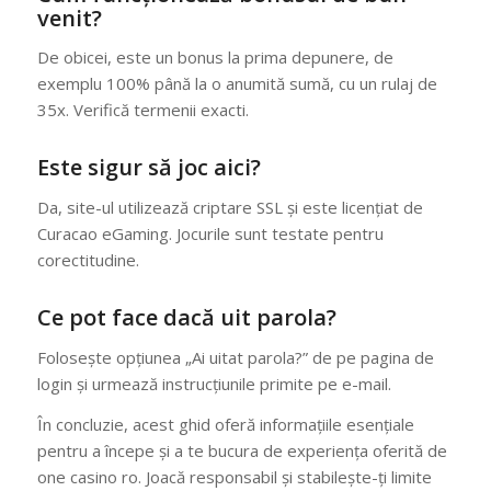
venit?
De obicei, este un bonus la prima depunere, de
exemplu 100% până la o anumită sumă, cu un rulaj de
35x. Verifică termenii exacti.
Este sigur să joc aici?
Da, site-ul utilizează criptare SSL și este licențiat de
Curacao eGaming. Jocurile sunt testate pentru
corectitudine.
Ce pot face dacă uit parola?
Folosește opțiunea „Ai uitat parola?” de pe pagina de
login și urmează instrucțiunile primite pe e-mail.
În concluzie, acest ghid oferă informațiile esențiale
pentru a începe și a te bucura de experiența oferită de
one casino ro. Joacă responsabil și stabilește-ți limite