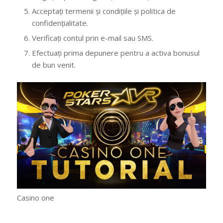
Acceptați termenii și condițiile și politica de
confidențialitate.
Verificați contul prin e-mail sau SMS.
Efectuați prima depunere pentru a activa bonusul
de bun venit.
Casino one