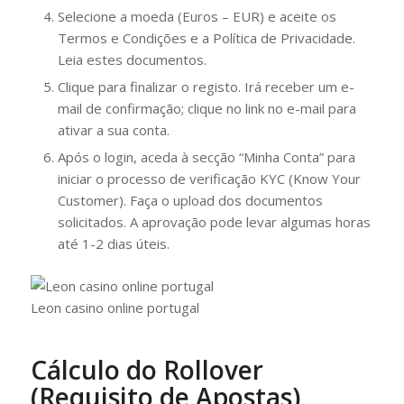
Selecione a moeda (Euros – EUR) e aceite os
Termos e Condições e a Política de Privacidade.
Leia estes documentos.
Clique para finalizar o registo. Irá receber um e-
mail de confirmação; clique no link no e-mail para
ativar a sua conta.
Após o login, aceda à secção “Minha Conta” para
iniciar o processo de verificação KYC (Know Your
Customer). Faça o upload dos documentos
solicitados. A aprovação pode levar algumas horas
até 1-2 dias úteis.
Leon casino online portugal
Cálculo do Rollover
(Requisito de Apostas)