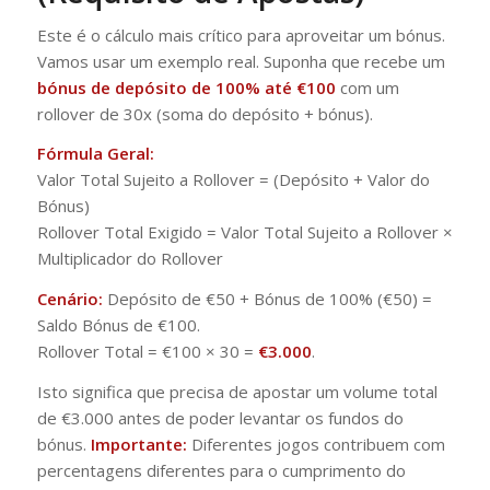
Este é o cálculo mais crítico para aproveitar um bónus.
Vamos usar um exemplo real. Suponha que recebe um
bónus de depósito de 100% até €100
com um
rollover de 30x (soma do depósito + bónus).
Fórmula Geral:
Valor Total Sujeito a Rollover = (Depósito + Valor do
Bónus)
Rollover Total Exigido = Valor Total Sujeito a Rollover ×
Multiplicador do Rollover
Cenário:
Depósito de €50 + Bónus de 100% (€50) =
Saldo Bónus de €100.
Rollover Total = €100 × 30 =
€3.000
.
Isto significa que precisa de apostar um volume total
de €3.000 antes de poder levantar os fundos do
bónus.
Importante:
Diferentes jogos contribuem com
percentagens diferentes para o cumprimento do