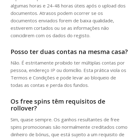
algumas horas e 24-48 horas úteis após o upload dos
documentos. Atrasos podem ocorrer se os
documentos enviados forem de baixa qualidade,
estiverem cortados ou se as informações não
coincidirem com os dados do registo.
Posso ter duas contas na mesma casa?
Não. É estritamente proibido ter múltiplas contas por
pessoa, endereço IP ou domicílio. Esta prática viola os
Termos e Condições e pode levar ao bloqueio de
todas as contas e perda dos fundos.
Os free spins têm requisitos de
rollover?
Sim, quase sempre. Os ganhos resultantes de free
spins promocionais são normalmente creditados como
dinheiro de bónus, que está sujeito a um requisito de