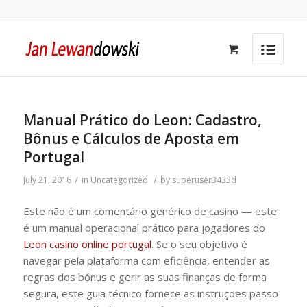
Manual Prático do Leon: Cadastro,
Bônus e Cálculos de Aposta em
Portugal
/
/
July 21, 2016
in
Uncategorized
by
superuser3433d
Este não é um comentário genérico de casino — este
é um manual operacional prático para jogadores do
Leon casino online portugal
. Se o seu objetivo é
navegar pela plataforma com eficiência, entender as
regras dos bónus e gerir as suas finanças de forma
segura, este guia técnico fornece as instruções passo