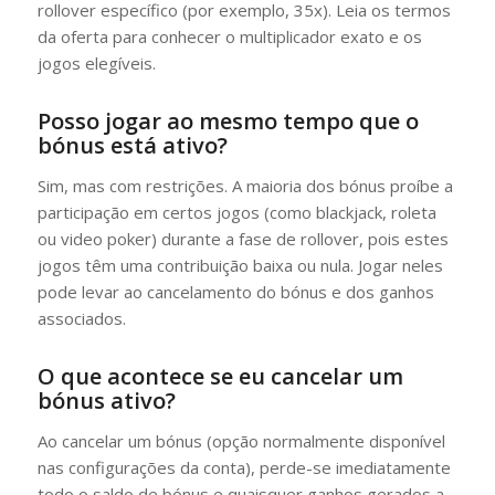
rollover específico (por exemplo, 35x). Leia os termos
da oferta para conhecer o multiplicador exato e os
jogos elegíveis.
Posso jogar ao mesmo tempo que o
bónus está ativo?
Sim, mas com restrições. A maioria dos bónus proíbe a
participação em certos jogos (como blackjack, roleta
ou video poker) durante a fase de rollover, pois estes
jogos têm uma contribuição baixa ou nula. Jogar neles
pode levar ao cancelamento do bónus e dos ganhos
associados.
O que acontece se eu cancelar um
bónus ativo?
Ao cancelar um bónus (opção normalmente disponível
nas configurações da conta), perde-se imediatamente
todo o saldo de bónus e quaisquer ganhos gerados a