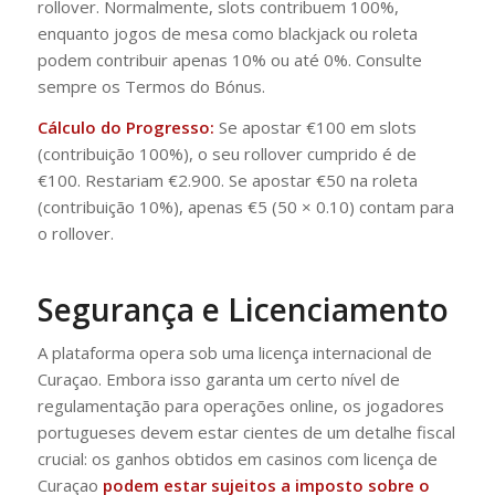
rollover. Normalmente, slots contribuem 100%,
enquanto jogos de mesa como blackjack ou roleta
podem contribuir apenas 10% ou até 0%. Consulte
sempre os Termos do Bónus.
Cálculo do Progresso:
Se apostar €100 em slots
(contribuição 100%), o seu rollover cumprido é de
€100. Restariam €2.900. Se apostar €50 na roleta
(contribuição 10%), apenas €5 (50 × 0.10) contam para
o rollover.
Segurança e Licenciamento
A plataforma opera sob uma licença internacional de
Curaçao. Embora isso garanta um certo nível de
regulamentação para operações online, os jogadores
portugueses devem estar cientes de um detalhe fiscal
crucial: os ganhos obtidos em casinos com licença de
Curaçao
podem estar sujeitos a imposto sobre o