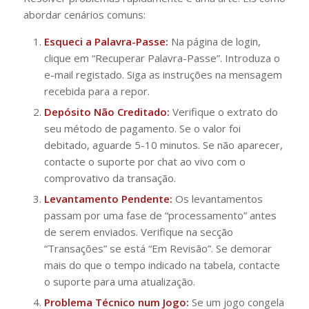
abordar cenários comuns:
Esqueci a Palavra-Passe:
Na página de login,
clique em “Recuperar Palavra-Passe”. Introduza o
e-mail registado. Siga as instruções na mensagem
recebida para a repor.
Depósito Não Creditado:
Verifique o extrato do
seu método de pagamento. Se o valor foi
debitado, aguarde 5-10 minutos. Se não aparecer,
contacte o suporte por chat ao vivo com o
comprovativo da transação.
Levantamento Pendente:
Os levantamentos
passam por uma fase de “processamento” antes
de serem enviados. Verifique na secção
“Transações” se está “Em Revisão”. Se demorar
mais do que o tempo indicado na tabela, contacte
o suporte para uma atualização.
Problema Técnico num Jogo:
Se um jogo congela