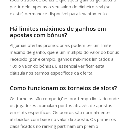
partir dele. Apenas o seu saldo de dinheiro real (se
existir) permanece disponível para levantamento.
Há limites máximos de ganhos em
apostas com bónus?
Algumas ofertas promocionais podem ter um limite
máximo de ganho, que é um múltiplo do valor do bónus
recebido (por exemplo, ganhos máximos limitados a
10x o valor do bónus). É essencial verificar esta
cláusula nos termos específicos da oferta.
Como funcionam os torneios de slots?
Os torneios são competições por tempo limitado onde
os jogadores acumulam pontos através de apostas
em slots específicos. Os pontos são normalmente
atribuídos com base no valor da aposta. Os primeiros
classificados no ranking partilham um prémio