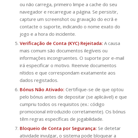
ou não carrega, primeiro limpe a cache do seu
navegador e recarregue a página. Se persistir,
capture um screenshot ou gravação do ecrã e
contacte o suporte, indicando o nome exato do
jogo e a hora do incidente.
Verificação de Conta (KYC) Rejeitada:
A causa
mais comum são documentos ilegíveis ou
informações incongruentes. O suporte por e-mail
irá especificar o motivo. Reenvie documentos
nítidos e que correspondam exatamente aos
dados registados.
Bónus Não Ativado:
Certifique-se de que optou
pelo bónus antes de depositar (se aplicável) e que
cumpriu todos os requisitos (ex.: código
promocional introduzido corretamente). Os bónus
têm regras específicas de jogabilidade.
Bloqueio de Conta por Segurança:
Se detetar
atividade invulgar, o sistema pode bloquear a