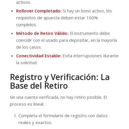
activos.
Rollover Completado:
Si hay un bono activo, los
requisitos de apuesta deben estar 100%
cumplidos.
Método de Retiro Válido:
El instrumento debe
coincidir con el usado para depositar, en la mayoría
de los casos.
Conectividad Estable:
Evita interrupciones durante
la solicitud.
Registro y Verificación: La
Base del Retiro
Sin una cuenta verificada, no hay retiro posible. El
proceso es lineal:
Completa el formulario de registro con datos
reales y exactos.