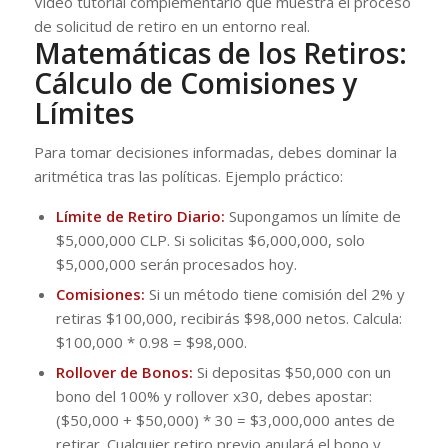
Video tutorial complementario que muestra el proceso
de solicitud de retiro en un entorno real.
Matemáticas de los Retiros:
Cálculo de Comisiones y
Límites
Para tomar decisiones informadas, debes dominar la
aritmética tras las políticas. Ejemplo práctico:
Límite de Retiro Diario:
Supongamos un límite de
$5,000,000 CLP. Si solicitas $6,000,000, solo
$5,000,000 serán procesados hoy.
Comisiones:
Si un método tiene comisión del 2% y
retiras $100,000, recibirás $98,000 netos. Calcula:
$100,000 * 0.98 = $98,000.
Rollover de Bonos:
Si depositas $50,000 con un
bono del 100% y rollover x30, debes apostar:
($50,000 + $50,000) * 30 = $3,000,000 antes de
retirar. Cualquier retiro previo anulará el bono y