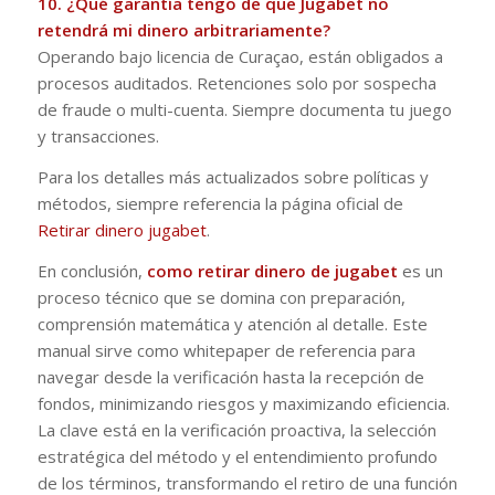
10. ¿Qué garantía tengo de que Jugabet no
retendrá mi dinero arbitrariamente?
Operando bajo licencia de Curaçao, están obligados a
procesos auditados. Retenciones solo por sospecha
de fraude o multi-cuenta. Siempre documenta tu juego
y transacciones.
Para los detalles más actualizados sobre políticas y
métodos, siempre referencia la página oficial de
Retirar dinero jugabet
.
En conclusión,
como retirar dinero de jugabet
es un
proceso técnico que se domina con preparación,
comprensión matemática y atención al detalle. Este
manual sirve como whitepaper de referencia para
navegar desde la verificación hasta la recepción de
fondos, minimizando riesgos y maximizando eficiencia.
La clave está en la verificación proactiva, la selección
estratégica del método y el entendimiento profundo
de los términos, transformando el retiro de una función