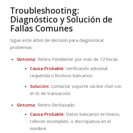
Troubleshooting:
Diagnóstico y Solución de
Fallas Comunes
Sigue este árbol de decisión para diagnosticar
problemas:
Síntoma:
‘Retiro Pendiente’ por más de 72 horas.
Causa Probable:
Verificación adicional
requerida o festivos bancarios.
Solución:
Contactar soporte vía live chat con
el ID de transacción.
Síntoma:
‘Retiro Rechazado’.
Causa Probable:
Datos bancarios erróneos,
rollover incumplido, o discrepancia en el
nombre.