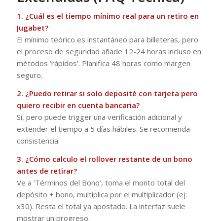
1. ¿Cuál es el tiempo mínimo real para un retiro en
Jugabet?
El mínimo teórico es instantáneo para billeteras, pero
el proceso de seguridad añade 12-24 horas incluso en
métodos ‘rápidos’. Planifica 48 horas como margen
seguro.
2. ¿Puedo retirar si solo deposité con tarjeta pero
quiero recibir en cuenta bancaria?
Sí, pero puede trigger una verificación adicional y
extender el tiempo a 5 días hábiles. Se recomienda
consistencia.
3. ¿Cómo calculo el rollover restante de un bono
antes de retirar?
Ve a ‘Términos del Bono’, toma el monto total del
depósito + bono, multiplica por el multiplicador (ej:
x30). Resta el total ya apostado. La interfaz suele
mostrar un progreso.