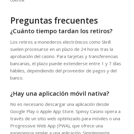
Preguntas frecuentes
¿Cuánto tiempo tardan los retiros?
Los retiros a monederos electrónicos como Skrill
suelen procesarse en un plazo de 24 horas tras la
aprobación del casino. Para tarjetas y transferencias
bancarias, el plazo puede extenderse entre 1 y 7 días
hábiles, dependiendo del proveedor de pagos y del
banco.
¿Hay una aplicación móvil nativa?
No es necesario descargar una aplicación desde
Google Play o Apple App Store. Spinsy Casino opera a
través de un sitio web optimizado para móviles o una
Progressive Web App (PWA), que ofrece una
experiencia similar a una aplicación. Simplemente