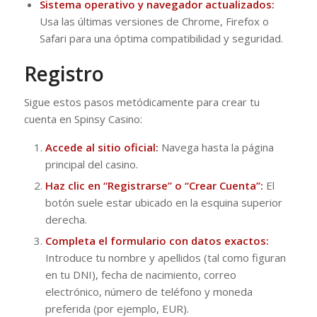
Sistema operativo y navegador actualizados:
Usa las últimas versiones de Chrome, Firefox o
Safari para una óptima compatibilidad y seguridad.
Registro
Sigue estos pasos metódicamente para crear tu
cuenta en Spinsy Casino:
Accede al sitio oficial:
Navega hasta la página
principal del casino.
Haz clic en “Registrarse” o “Crear Cuenta”:
El
botón suele estar ubicado en la esquina superior
derecha.
Completa el formulario con datos exactos:
Introduce tu nombre y apellidos (tal como figuran
en tu DNI), fecha de nacimiento, correo
electrónico, número de teléfono y moneda
preferida (por ejemplo, EUR).