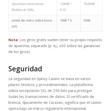
Apuestas necesarias
7,000€ /
70,000€
(Ruleta al 10%)
0.10
Límite de retiro sobre bono
100€ * 5
500€
(x5)
Nota:
Los giros gratis suelen tener su propio requisito
de apuestas separado (p. ej., x30 sobre las ganancias
de los giros).
Seguridad
La seguridad en Spinsy Casino se basa en varios
pilares técnicos y procedimentales. La plataforma
utiliza encriptación SSL de 256 bits para proteger
todas las transacciones de datos. El certificado de
licencia, típicamente de Curazao, significa que el casino
opera bajo un marco regulatorio internacional.