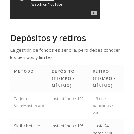
Depósitos y retiros
La gestión de fondos es sencilla, pero debes conocer
los tiempos y límites.
MÉTODO
DEPÓSITO
RETIRO
(TIEMPO /
(TIEMPO /
MÍNIMO)
MÍNIMO)
Tarjeta
Instantáneo / 10€
1-3 días
Visa/Mastercard
bancarios /
20€
Skrill / Neteller
Instantáneo / 10€
Hasta 24
horas / 10€