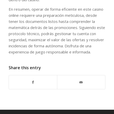
En resumen, operar de forma eficiente en este casino
online requiere una preparación meticulosa, desde
tener los documentos listos hasta comprender la
matemática detrás de las promociones. Siguiendo este
protocolo técnico, podrás gestionar tu cuenta con
seguridad, maximizar el valor de las ofertas y resolver
incidencias de forma autónoma. Disfruta de una
experiencia de juego responsable e informada.
Share this entry