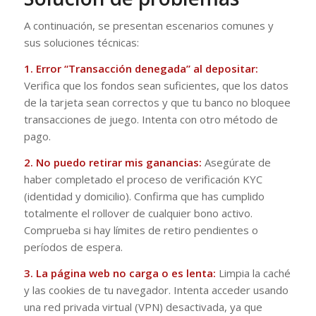
A continuación, se presentan escenarios comunes y
sus soluciones técnicas:
1. Error “Transacción denegada” al depositar:
Verifica que los fondos sean suficientes, que los datos
de la tarjeta sean correctos y que tu banco no bloquee
transacciones de juego. Intenta con otro método de
pago.
2. No puedo retirar mis ganancias:
Asegúrate de
haber completado el proceso de verificación KYC
(identidad y domicilio). Confirma que has cumplido
totalmente el rollover de cualquier bono activo.
Comprueba si hay límites de retiro pendientes o
períodos de espera.
3. La página web no carga o es lenta:
Limpia la caché
y las cookies de tu navegador. Intenta acceder usando
una red privada virtual (VPN) desactivada, ya que