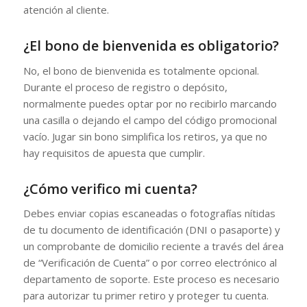
atención al cliente.
¿El bono de bienvenida es obligatorio?
No, el bono de bienvenida es totalmente opcional.
Durante el proceso de registro o depósito,
normalmente puedes optar por no recibirlo marcando
una casilla o dejando el campo del código promocional
vacío. Jugar sin bono simplifica los retiros, ya que no
hay requisitos de apuesta que cumplir.
¿Cómo verifico mi cuenta?
Debes enviar copias escaneadas o fotografías nítidas
de tu documento de identificación (DNI o pasaporte) y
un comprobante de domicilio reciente a través del área
de “Verificación de Cuenta” o por correo electrónico al
departamento de soporte. Este proceso es necesario
para autorizar tu primer retiro y proteger tu cuenta.