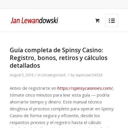
Guía completa de Spinsy Casino:
Registro, bonos, retiros y cálculos
detallados
/
/
August 5, 2016
in
Uncategorized
by
superuser3433d
Antes de registrarte en
https://spinsycasinoes.com/
,
tómate cinco minutos para leer esta guía — podría
ahorrarte tiempo y dinero. Este manual técnico
desglosa el proceso completo para operar en Spinsy
Casino de forma segura y eficiente, desde los
requisitos previos y el registro hasta el cálculo