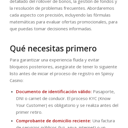
detallado del rollover de bonos, la gestión de fondos y
la resolución de problemas frecuentes. Abordaremos
cada aspecto con precisión, incluyendo las fórmulas
matemáticas para evaluar ofertas promocionales, para
que puedas tomar decisiones informadas.
Qué necesitas primero
Para garantizar una experiencia fluida y evitar
bloqueos posteriores, asegúrate de tener lo siguiente
listo antes de iniciar el proceso de registro en Spinsy
Casino:
Documento de identificación válido:
Pasaporte,
DNI o carnet de conducir. El proceso KYC (Know
Your Customer) es obligatorio y se realiza antes del
primer retiro.
Comprobante de domicilio reciente:
Una factura
de servicios públicos (luz, agua, internet) o un