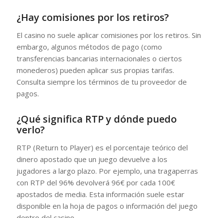
¿Hay comisiones por los retiros?
El casino no suele aplicar comisiones por los retiros. Sin
embargo, algunos métodos de pago (como
transferencias bancarias internacionales o ciertos
monederos) pueden aplicar sus propias tarifas.
Consulta siempre los términos de tu proveedor de
pagos.
¿Qué significa RTP y dónde puedo
verlo?
RTP (Return to Player) es el porcentaje teórico del
dinero apostado que un juego devuelve a los
jugadores a largo plazo. Por ejemplo, una tragaperras
con RTP del 96% devolverá 96€ por cada 100€
apostados de media. Esta información suele estar
disponible en la hoja de pagos o información del juego
dentro del casino.