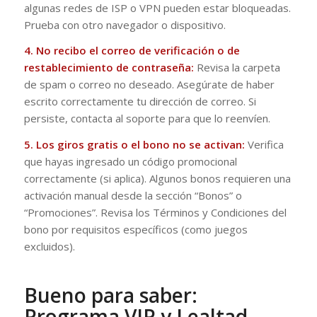
algunas redes de ISP o VPN pueden estar bloqueadas.
Prueba con otro navegador o dispositivo.
4. No recibo el correo de verificación o de
restablecimiento de contraseña:
Revisa la carpeta
de spam o correo no deseado. Asegúrate de haber
escrito correctamente tu dirección de correo. Si
persiste, contacta al soporte para que lo reenvíen.
5. Los giros gratis o el bono no se activan:
Verifica
que hayas ingresado un código promocional
correctamente (si aplica). Algunos bonos requieren una
activación manual desde la sección “Bonos” o
“Promociones”. Revisa los Términos y Condiciones del
bono por requisitos específicos (como juegos
excluidos).
Bueno para saber:
Programa VIP y Lealtad