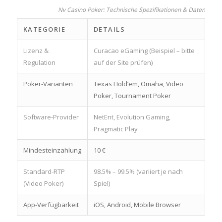
Nv Casino Poker: Technische Spezifikationen & Daten
KATEGORIE
DETAILS
Lizenz &
Curacao eGaming (Beispiel – bitte
Regulation
auf der Site prüfen)
Poker-Varianten
Texas Hold’em, Omaha, Video
Poker, Tournament Poker
Software-Provider
NetEnt, Evolution Gaming,
Pragmatic Play
Mindesteinzahlung
10 €
Standard-RTP
98.5% – 99.5% (variiert je nach
(Video Poker)
Spiel)
App-Verfügbarkeit
iOS, Android, Mobile Browser