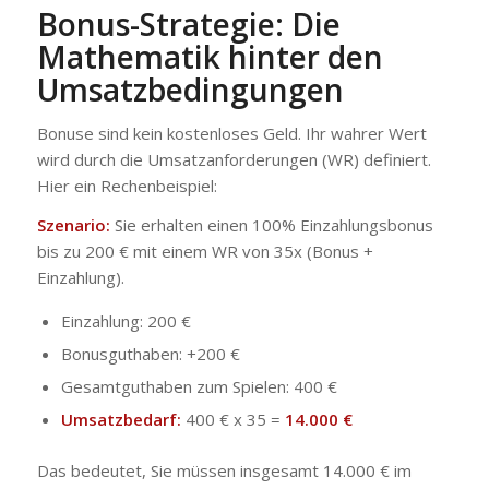
Bonus-Strategie: Die
Mathematik hinter den
Umsatzbedingungen
Bonuse sind kein kostenloses Geld. Ihr wahrer Wert
wird durch die Umsatzanforderungen (WR) definiert.
Hier ein Rechenbeispiel:
Szenario:
Sie erhalten einen 100% Einzahlungsbonus
bis zu 200 € mit einem WR von 35x (Bonus +
Einzahlung).
Einzahlung: 200 €
Bonusguthaben: +200 €
Gesamtguthaben zum Spielen: 400 €
Umsatzbedarf:
400 € x 35 =
14.000 €
Das bedeutet, Sie müssen insgesamt 14.000 € im