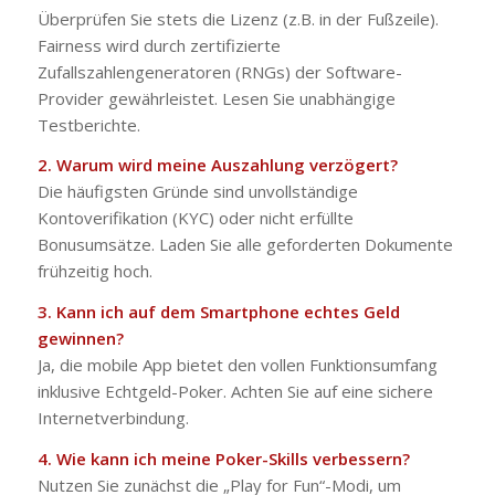
Überprüfen Sie stets die Lizenz (z.B. in der Fußzeile).
Fairness wird durch zertifizierte
Zufallszahlengeneratoren (RNGs) der Software-
Provider gewährleistet. Lesen Sie unabhängige
Testberichte.
2. Warum wird meine Auszahlung verzögert?
Die häufigsten Gründe sind unvollständige
Kontoverifikation (KYC) oder nicht erfüllte
Bonusumsätze. Laden Sie alle geforderten Dokumente
frühzeitig hoch.
3. Kann ich auf dem Smartphone echtes Geld
gewinnen?
Ja, die mobile App bietet den vollen Funktionsumfang
inklusive Echtgeld-Poker. Achten Sie auf eine sichere
Internetverbindung.
4. Wie kann ich meine Poker-Skills verbessern?
Nutzen Sie zunächst die „Play for Fun“-Modi, um