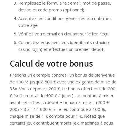
Remplissez le formulaire : email, mot de passe,
devise et code promo (optionnel).
Acceptez les conditions générales et confirmez
votre âge.
Vérifiez votre email en cliquant sur le lien reçu.
Connectez-vous avec vos identifiants (staxino
casino login) et effectuez un premier dépôt.
Calcul de votre bonus
Prenons un exemple concret : un bonus de bienvenue
de 100 % jusqu’à 500 € avec une exigence de mise de
35x. Vous déposez 200 €. Le bonus offert est de 200
€ (soit un total de 400 € à jouer). Le montant à miser
avant retrait est : (dépôt + bonus) × mise = (200 +
200) × 35 = 14 000 €. Si le jeu contribue à 100 %,
chaque mise de 1 € compte pour 1 €. Notez que
certains jeux contribuent moins (ex. machines à sous