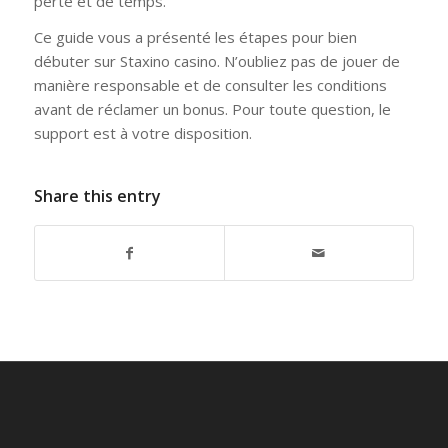
perte et de temps.
Ce guide vous a présenté les étapes pour bien
débuter sur Staxino casino. N’oubliez pas de jouer de
manière responsable et de consulter les conditions
avant de réclamer un bonus. Pour toute question, le
support est à votre disposition.
Share this entry