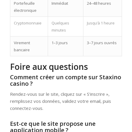
Portefeuille
Immédiat
24–48 heures
électronique
Cryptomonnaie
Quelques
Jusqu’à 1 heure
minutes
Virement
1–3 jours
3–7 jours ouvrés
bancaire
Foire aux questions
Comment créer un compte sur Staxino
casino ?
Rendez-vous sur le site, cliquez sur « S’inscrire »,
remplissez vos données, validez votre email, puis
connectez-vous.
Est-ce que le site propose une
application mobile ?