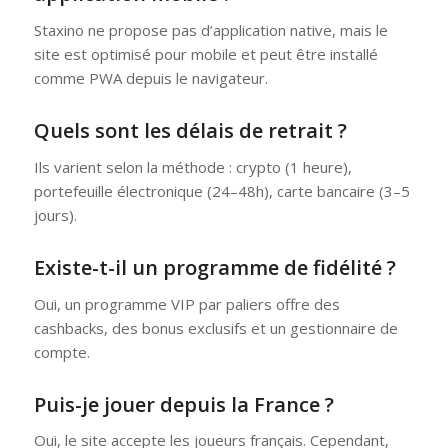
Staxino ne propose pas d’application native, mais le
site est optimisé pour mobile et peut être installé
comme PWA depuis le navigateur.
Quels sont les délais de retrait ?
Ils varient selon la méthode : crypto (1 heure),
portefeuille électronique (24–48h), carte bancaire (3–5
jours).
Existe-t-il un programme de fidélité ?
Oui, un programme VIP par paliers offre des
cashbacks, des bonus exclusifs et un gestionnaire de
compte.
Puis-je jouer depuis la France ?
Oui, le site accepte les joueurs français. Cependant,