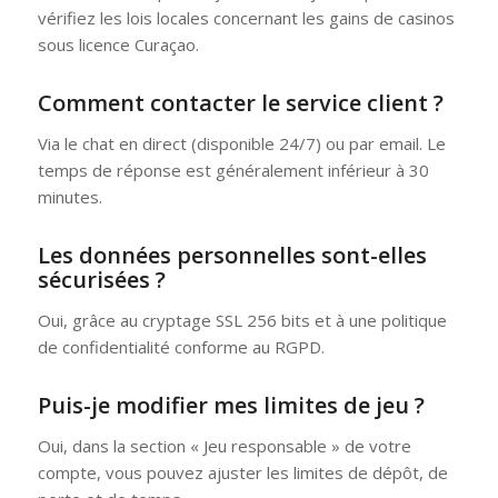
vérifiez les lois locales concernant les gains de casinos
sous licence Curaçao.
Comment contacter le service client ?
Via le chat en direct (disponible 24/7) ou par email. Le
temps de réponse est généralement inférieur à 30
minutes.
Les données personnelles sont-elles
sécurisées ?
Oui, grâce au cryptage SSL 256 bits et à une politique
de confidentialité conforme au RGPD.
Puis-je modifier mes limites de jeu ?
Oui, dans la section « Jeu responsable » de votre
compte, vous pouvez ajuster les limites de dépôt, de