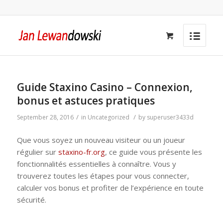
Guide Staxino Casino – Connexion,
bonus et astuces pratiques
/
/
September 28, 2016
in
Uncategorized
by
superuser3433d
Que vous soyez un nouveau visiteur ou un joueur
régulier sur
staxino-fr.org
, ce guide vous présente les
fonctionnalités essentielles à connaître. Vous y
trouverez toutes les étapes pour vous connecter,
calculer vos bonus et profiter de l’expérience en toute
sécurité.