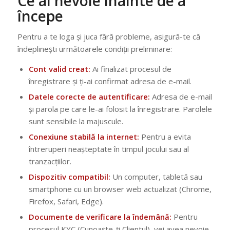
Ce ai nevoie înainte de a
începe
Pentru a te loga și juca fără probleme, asigură-te că
îndeplinești următoarele condiții preliminare:
Cont valid creat:
Ai finalizat procesul de
înregistrare și ți-ai confirmat adresa de e-mail.
Datele corecte de autentificare:
Adresa de e-mail
și parola pe care le-ai folosit la înregistrare. Parolele
sunt sensibile la majuscule.
Conexiune stabilă la internet:
Pentru a evita
întreruperi neașteptate în timpul jocului sau al
tranzacțiilor.
Dispozitiv compatibil:
Un computer, tabletă sau
smartphone cu un browser web actualizat (Chrome,
Firefox, Safari, Edge).
Documente de verificare la îndemână:
Pentru
procesul KYC (Cunoaște-ți Clientul), vei avea nevoie