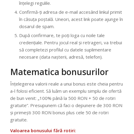
înțelegi regulile.
Confirmă-ți adresa de e-mail accesând linkul primit
în căsuța poștală. Uneori, acest link poate ajunge în
dosarul de spam.
După confirmare, te poți loga cu noile tale
credențiale. Pentru jocul real și retrageri, va trebui
să completezi profilul cu datele suplimentare
necesare (data nașterii, adresă, telefon).
Matematica bonusurilor
Înțelegerea valorii reale a unui bonus este cheia pentru
a-l folosi eficient. Să luăm un exemplu simplu de ofertă
de bun venit: „100% până la 500 RON + 50 de rotiri
gratuite”. Presupunem că faci o depunere de 300 RON
și primești 300 RON bonus plus cele 50 de rotiri
gratuite.
Valoarea bonusului fără rotiri: