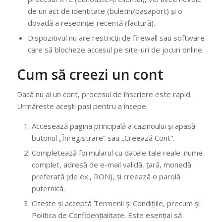
de un act de identitate (buletin/pasaport) și o
dovadă a reședinței recentă (factură).
Dispozitivul nu are restricții de firewall sau software
care să blocheze accesul pe site-uri de jocuri online.
Cum să creezi un cont
Dacă nu ai un cont, procesul de înscriere este rapid.
Urmărește acești pași pentru a începe.
Accesează pagina principală a cazinoului și apasă
butonul „Înregistrare” sau „Creează Cont”.
Completează formularul cu datele tale reale: nume
complet, adresă de e-mail validă, țară, monedă
preferată (de ex., RON), și creează o parolă
puternică.
Citește și acceptă Termenii și Condițiile, precum și
Politica de Confidențialitate. Este esențial să