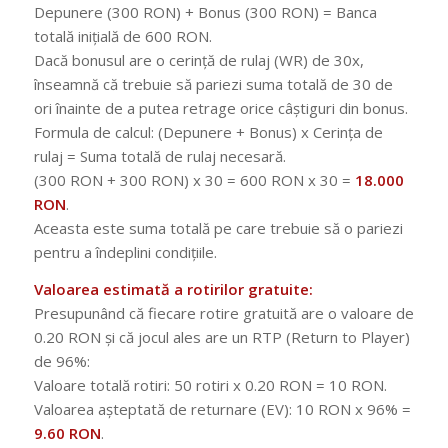
Depunere (300 RON) + Bonus (300 RON) = Banca
totală inițială de 600 RON.
Dacă bonusul are o cerință de rulaj (WR) de 30x,
înseamnă că trebuie să pariezi suma totală de 30 de
ori înainte de a putea retrage orice câștiguri din bonus.
Formula de calcul: (Depunere + Bonus) x Cerința de
rulaj = Suma totală de rulaj necesară.
(300 RON + 300 RON) x 30 = 600 RON x 30 =
18.000
RON
.
Aceasta este suma totală pe care trebuie să o pariezi
pentru a îndeplini condițiile.
Valoarea estimată a rotirilor gratuite:
Presupunând că fiecare rotire gratuită are o valoare de
0.20 RON și că jocul ales are un RTP (Return to Player)
de 96%:
Valoare totală rotiri: 50 rotiri x 0.20 RON = 10 RON.
Valoarea așteptată de returnare (EV): 10 RON x 96% =
9.60 RON
.