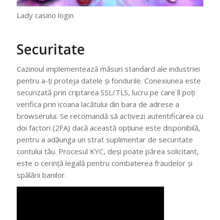
Lady casino login
Securitate
Cazinoul implementează măsuri standard ale industriei
pentru a-ți proteja datele și fondurile. Conexiunea este
securizată prin criptarea SSL/TLS, lucru pe care îl poți
verifica prin icoana lacătului din bara de adrese a
browserului. Se recomandă să activezi autentificarea cu
doi factori (2FA) dacă această opțiune este disponibilă,
pentru a adăunga un strat suplimentar de securitate
contului tău. Procesul KYC, deși poate părea solicitant,
este o cerință legală pentru combaterea fraudelor și
spălării banilor.