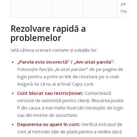
pe
Paysafe
Rezolvare rapidă a
problemelor
Iată câteva scenarii comune și soluțiile lor:
„Parola este incorectă” / „Am uitat parola”:
Folosește funcția „Ai uitat parola?” de pe pagina de
login pentru a primi un link de resetare pe e-mail.
Asigură-te că nu ai activat Caps Lock.
Cont blocat sau restricționat:
Contactează
serviciul de asistență pentru clienți. Blocarea poate
fi din cauza a mai multe încercări nereușite de login
sau din motive de securitate.
Depunerea nu apare în cont:
Verifică extrasul de
cont al metodei tale de plată pentru a vedea dacă