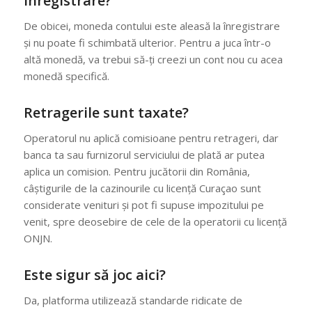
înregistrare?
De obicei, moneda contului este aleasă la înregistrare
și nu poate fi schimbată ulterior. Pentru a juca într-o
altă monedă, va trebui să-ți creezi un cont nou cu acea
monedă specifică.
Retragerile sunt taxate?
Operatorul nu aplică comisioane pentru retrageri, dar
banca ta sau furnizorul serviciului de plată ar putea
aplica un comision. Pentru jucătorii din România,
câștigurile de la cazinourile cu licență Curaçao sunt
considerate venituri și pot fi supuse impozitului pe
venit, spre deosebire de cele de la operatorii cu licență
ONJN.
Este sigur să joc aici?
Da, platforma utilizează standarde ridicate de