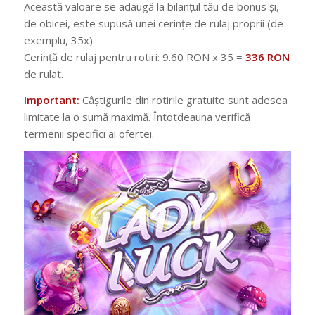
Această valoare se adaugă la bilanțul tău de bonus și,
de obicei, este supusă unei cerințe de rulaj proprii (de
exemplu, 35x).
Cerință de rulaj pentru rotiri: 9.60 RON x 35 =
336 RON
de rulat.
Important:
Câștigurile din rotirile gratuite sunt adesea
limitate la o sumă maximă. Întotdeauna verifică
termenii specifici ai ofertei.