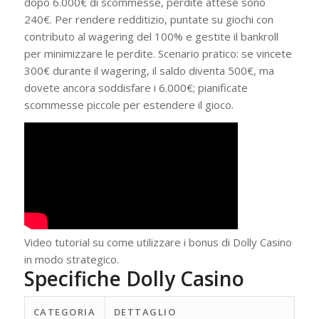
dopo 6.000€ di scommesse, perdite attese sono
240€. Per rendere redditizio, puntate su giochi con
contributo al wagering del 100% e gestite il bankroll
per minimizzare le perdite. Scenario pratico: se vincete
300€ durante il wagering, il saldo diventa 500€, ma
dovete ancora soddisfare i 6.000€; pianificate
scommesse piccole per estendere il gioco.
Video tutorial su come utilizzare i bonus di Dolly Casino
in modo strategico.
Specifiche Dolly Casino
CATEGORIA
DETTAGLIO