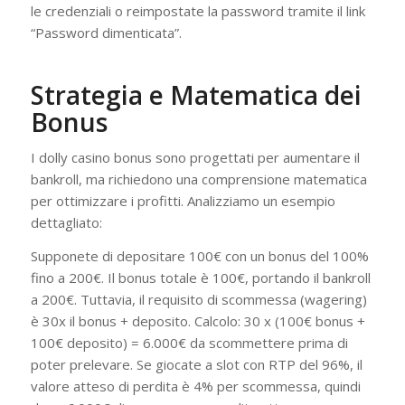
le credenziali o reimpostate la password tramite il link
“Password dimenticata”.
Strategia e Matematica dei
Bonus
I dolly casino bonus sono progettati per aumentare il
bankroll, ma richiedono una comprensione matematica
per ottimizzare i profitti. Analizziamo un esempio
dettagliato:
Supponete di depositare 100€ con un bonus del 100%
fino a 200€. Il bonus totale è 100€, portando il bankroll
a 200€. Tuttavia, il requisito di scommessa (wagering)
è 30x il bonus + deposito. Calcolo: 30 x (100€ bonus +
100€ deposito) = 6.000€ da scommettere prima di
poter prelevare. Se giocate a slot con RTP del 96%, il
valore atteso di perdita è 4% per scommessa, quindi