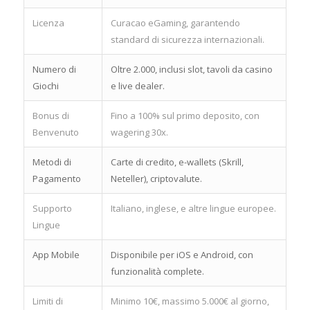
Licenza
Curacao eGaming, garantendo
standard di sicurezza internazionali.
Numero di
Oltre 2.000, inclusi slot, tavoli da casino
Giochi
e live dealer.
Bonus di
Fino a 100% sul primo deposito, con
Benvenuto
wagering 30x.
Metodi di
Carte di credito, e-wallets (Skrill,
Pagamento
Neteller), criptovalute.
Supporto
Italiano, inglese, e altre lingue europee.
Lingue
App Mobile
Disponibile per iOS e Android, con
funzionalità complete.
Limiti di
Minimo 10€, massimo 5.000€ al giorno,