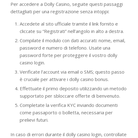
Per accedere a Dolly Casino, seguite questi passaggi
dettagliati per una registrazione senza intoppi:
Accedete al sito ufficiale tramite il link fornito e
cliccate su “Registrati” nell’angolo in alto a destra.
Compilate il modulo con dati accurati: nome, email,
password e numero di telefono. Usate una
password forte per proteggere il vostro dolly
casino login.
Verificate l’account via email o SMS; questo passo
è cruciale per attivare i dolly casino bonus.
Effettuate il primo deposito utilizzando un metodo
supportato per sbloccare offerte di benvenuto.
Completate la verifica KYC inviando documenti
come passaporto o bolletta, necessaria per
prelievi futuri.
In caso di errori durante il dolly casino login, controllate