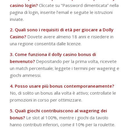
casino login?
Cliccate su “Password dimenticata” nella
pagina di login, inserite l’email e seguite le istruzioni
inviate.
2. Quali sono i requisiti di età per giocare a Dolly
Casino?
Dovete avere almeno 18 anni e risiedere in
una regione consentita dalle licenze.
3. Come funziona il dolly casino bonus di
benvenuto?
Depositando per la prima volta, ricevete
un match percentuale; leggete i termini per wagering e
giochi ammessi.
4. Posso usare più bonus contemporaneamente?
No, di solito un bonus alla volta è attivo; controllate le
promozioni in corso per ottimizzare.
5. Quali giochi contribuiscono al wagering dei
bonus?
Le slot al 100%, mentre i giochi da tavolo
hanno contributi inferiori, come il 10% per la roulette.