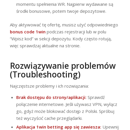
momentu spełnienia WR. Najpierw wydawane są
środki bonusowe, potem twoje depozytowe.
Aby aktywować tę ofertę, musisz użyć odpowiedniego
bonus code 1win
podczas rejestracji lub w polu
“Wpisz kod” w sekcji depozytu. Kody często rotują,
więc sprawdzaj aktualne na stronie.
Rozwiązywanie problemów
(Troubleshooting)
Najczęstsze problemy i ich rozwiązania:
Brak dostępu do strony/aplikacji:
Sprawdź
połączenie internetowe. Jeśli używasz VPN, wyłącz
go, gdyż może blokować dostęp z Polski. Spróbuj
też wyczyścić cache przeglądarki.
Aplikacja 1win betting app się zawiesza:
Upewnij