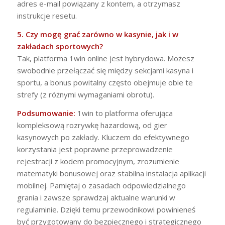
adres e-mail powiązany z kontem, a otrzymasz
instrukcje resetu.
5. Czy mogę grać zarówno w kasynie, jak i w
zakładach sportowych?
Tak, platforma 1win online jest hybrydowa. Możesz
swobodnie przełączać się między sekcjami kasyna i
sportu, a bonus powitalny często obejmuje obie te
strefy (z różnymi wymaganiami obrotu).
Podsumowanie:
1win to platforma oferująca
kompleksową rozrywkę hazardową, od gier
kasynowych po zakłady. Kluczem do efektywnego
korzystania jest poprawne przeprowadzenie
rejestracji z kodem promocyjnym, zrozumienie
matematyki bonusowej oraz stabilna instalacja aplikacji
mobilnej. Pamiętaj o zasadach odpowiedzialnego
grania i zawsze sprawdzaj aktualne warunki w
regulaminie. Dzięki temu przewodnikowi powinieneś
być przygotowany do bezpiecznego i strategicznego