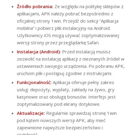
Źródło pobrania:
Ze względu na politykę sklepów z
aplikacjami, APK należy pobrać bezpośrednio z
oficjalnej strony 1win. Przejdź do sekcji “Aplikacja
mobilna” i pobierz plik instalacyjny na Android.
Użytkownicy iOS mogą używać zoptymalizowanej
wersji strony przez przeglądarkę Safari.
Instalacja (Android):
Przed instalacją musisz
zezwolić na instalację aplikacji z nieznanych źródeł w
ustawieniach swojego urządzenia. Po pobraniu APK,
uruchom plik i postępuj zgodnie z instrukcjami.
Funkcjonalność:
Aplikacja oferuje pełny zakres
usług: depozyty, wypłaty, zakłady na żywo, gry
kasynowe oraz obsługę bonusów. Interfejs jest
zoptymalizowany pod ekrany dotykowe.
Aktualizacje:
Regularnie sprawdzaj stronę 1win
pod kątem nowszych wersji APK, aby mieć
zapewnione najwyższe bezpieczeństwo i
stabilność.