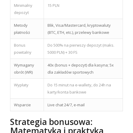
Minimalny
15 PLN
depozyt
Metody
Blik, Visa/Mastercard, kryptowaluty
płatności
(BTC, ETH, etc.), przelewy bankowe
Bonus
Do 500% na pierwszy depozyt (maks.
powitalny
5000 PLN) + 30 FS
Wymagany
40x (bonus + depozyt) dla kasyna; 5x
obrót (WR)
dla zakładów sportowych
Wypłaty
Do 15 minut na e-wallety, do 24h na
karty/konta bankowe
Wsparcie
Live chat 24/7, e-mail
Strategia bonusowa:
Matematyka i praktyka