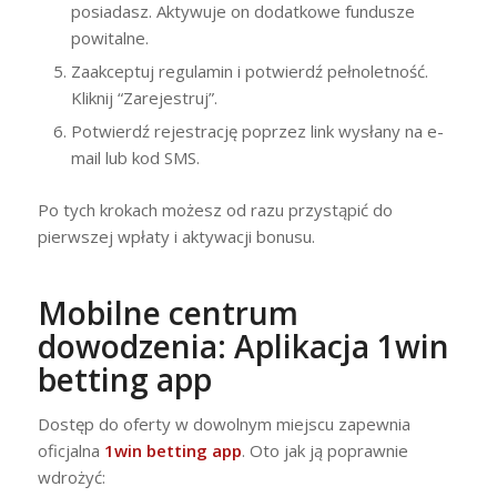
posiadasz. Aktywuje on dodatkowe fundusze
powitalne.
Zaakceptuj regulamin i potwierdź pełnoletność.
Kliknij “Zarejestruj”.
Potwierdź rejestrację poprzez link wysłany na e-
mail lub kod SMS.
Po tych krokach możesz od razu przystąpić do
pierwszej wpłaty i aktywacji bonusu.
Mobilne centrum
dowodzenia: Aplikacja 1win
betting app
Dostęp do oferty w dowolnym miejscu zapewnia
oficjalna
1win betting app
. Oto jak ją poprawnie
wdrożyć: