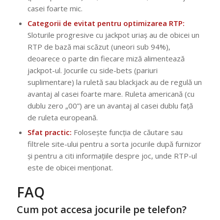
casei foarte mic.
Categorii de evitat pentru optimizarea RTP:
Sloturile progresive cu jackpot uriaș au de obicei un
RTP de bază mai scăzut (uneori sub 94%),
deoarece o parte din fiecare miză alimentează
jackpot-ul. Jocurile cu side-bets (pariuri
suplimentare) la ruletă sau blackjack au de regulă un
avantaj al casei foarte mare. Ruleta americană (cu
dublu zero „00”) are un avantaj al casei dublu față
de ruleta europeană.
Sfat practic:
Folosește funcția de căutare sau
filtrele site-ului pentru a sorta jocurile după furnizor
și pentru a citi informațiile despre joc, unde RTP-ul
este de obicei menționat.
FAQ
Cum pot accesa jocurile pe telefon?