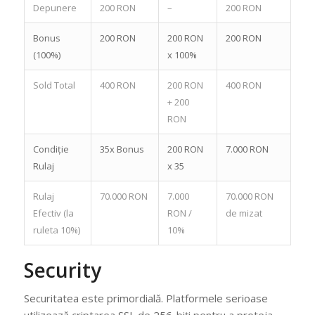
Depunere
200 RON
–
200 RON
Bonus
200 RON
200 RON
200 RON
(100%)
x 100%
Sold Total
400 RON
200 RON
400 RON
+ 200
RON
Condiție
35x Bonus
200 RON
7.000 RON
Rulaj
x 35
Rulaj
70.000 RON
7.000
70.000 RON
Efectiv (la
RON /
de mizat
ruleta 10%)
10%
Security
Securitatea este primordială. Platformele serioase
utilizează criptarea SSL de 256-biți pentru a proteja