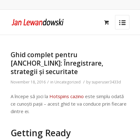
Ghid complet pentru
[ANCHOR_LINK]: Înregistrare,
strategii și securitate
/
/
November 18, 2016
in
Uncategorized
by
superuser3433d
A începe să joci la
Hotspins cazino
este simplu odată
ce cunoști pașii – acest ghid te va conduce prin fiecare
dintre ei.
Getting Ready