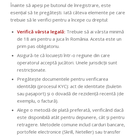
Înainte să apeși pe butonul de înregistrare, este
esențial să te pregătești. Iată câteva elemente pe care
trebuie să le verifici pentru a începe cu dreptul:
Verifică vârsta legală:
Trebuie să ai vârsta minimă
de 18 ani pentru a juca în România. Acesta este un
prim pas obligatoriu.
Asigură-te că locuiești într-o regiune din care
operatorul acceptă jucători. Unele jurisdicții sunt
restricționate.
Pregătește documentele pentru verificarea
identității (procesul KYC): act de identitate (buletin
sau pașaport) și o dovadă de rezidență recentă (de
exemplu, o factură).
Alege o metodă de plată preferată, verificând dacă
este disponibilă atât pentru depunere, cât și pentru
retragere. Metodele comune includ carduri bancare,
portofele electronice (Skrill, Neteller) sau transfer