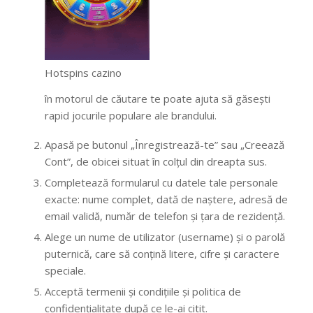
Hotspins cazino
în motorul de căutare te poate ajuta să găsești
rapid jocurile populare ale brandului.
Apasă pe butonul „Înregistrează-te” sau „Creează
Cont”, de obicei situat în colțul din dreapta sus.
Completează formularul cu datele tale personale
exacte: nume complet, dată de naștere, adresă de
email validă, număr de telefon și țara de rezidență.
Alege un nume de utilizator (username) și o parolă
puternică, care să conțină litere, cifre și caractere
speciale.
Acceptă termenii și condițiile și politica de
confidențialitate după ce le-ai citit.