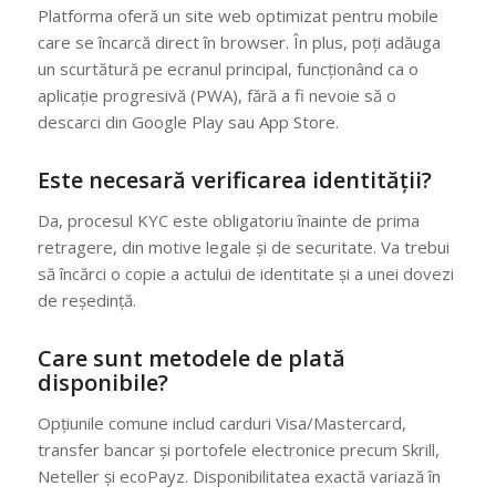
Platforma oferă un site web optimizat pentru mobile
care se încarcă direct în browser. În plus, poți adăuga
un scurtătură pe ecranul principal, funcționând ca o
aplicație progresivă (PWA), fără a fi nevoie să o
descarci din Google Play sau App Store.
Este necesară verificarea identității?
Da, procesul KYC este obligatoriu înainte de prima
retragere, din motive legale și de securitate. Va trebui
să încărci o copie a actului de identitate și a unei dovezi
de reședință.
Care sunt metodele de plată
disponibile?
Opțiunile comune includ carduri Visa/Mastercard,
transfer bancar și portofele electronice precum Skrill,
Neteller și ecoPayz. Disponibilitatea exactă variază în