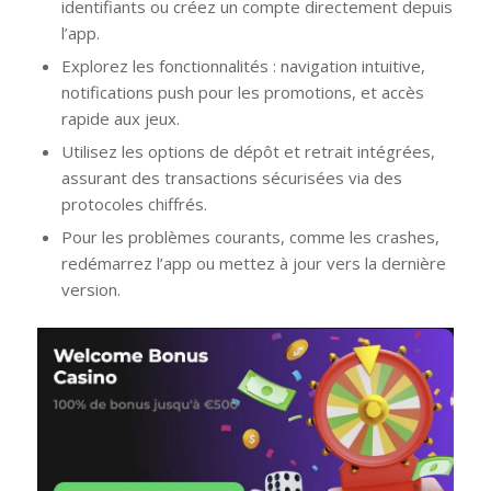
identifiants ou créez un compte directement depuis
l’app.
Explorez les fonctionnalités : navigation intuitive,
notifications push pour les promotions, et accès
rapide aux jeux.
Utilisez les options de dépôt et retrait intégrées,
assurant des transactions sécurisées via des
protocoles chiffrés.
Pour les problèmes courants, comme les crashes,
redémarrez l’app ou mettez à jour vers la dernière
version.