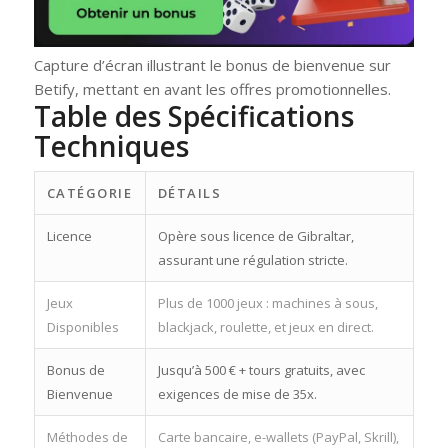
Capture d’écran illustrant le bonus de bienvenue sur
Betify, mettant en avant les offres promotionnelles.
Table des Spécifications
Techniques
CATÉGORIE
DÉTAILS
Licence
Opère sous licence de Gibraltar,
assurant une régulation stricte.
Jeux
Plus de 1000 jeux : machines à sous,
Disponibles
blackjack, roulette, et jeux en direct.
Bonus de
Jusqu’à 500 € + tours gratuits, avec
Bienvenue
exigences de mise de 35x.
Méthodes de
Carte bancaire, e-wallets (PayPal, Skrill),