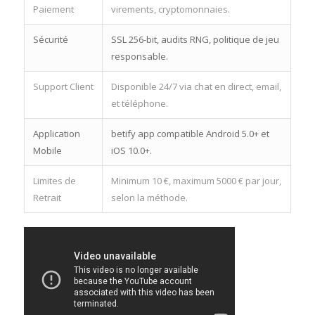
Paiement
virements, cryptomonnaies.
Sécurité
SSL 256-bit, audits RNG, politique de jeu
responsable.
Support Client
Disponible 24/7 via chat en direct, email,
et téléphone.
Application
betify app compatible Android 5.0+ et
Mobile
iOS 10.0+.
Limites de
Minimum 10 €, maximum 5000 € par jour,
Retrait
selon la méthode.