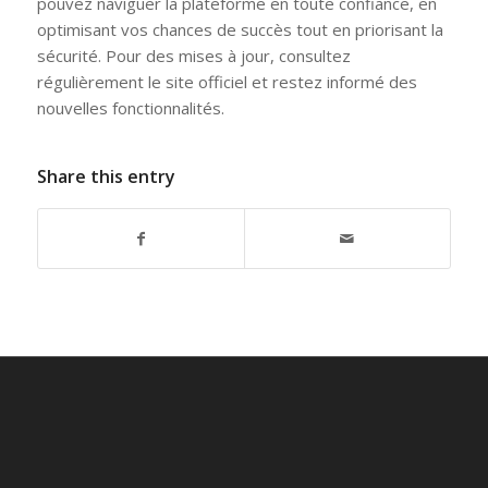
pouvez naviguer la plateforme en toute confiance, en
optimisant vos chances de succès tout en priorisant la
sécurité. Pour des mises à jour, consultez
régulièrement le site officiel et restez informé des
nouvelles fonctionnalités.
Share this entry