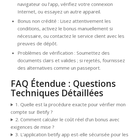
navigateur ou l’app, vérifiez votre connexion
Internet, ou essayez un autre appareil.
Bonus non crédité : Lisez attentivement les
conditions, activez le bonus manuellement si
nécessaire, ou contactez le service client avec les
preuves de dépôt.
Problèmes de vérification : Soumettez des
documents clairs et valides ; si rejetés, fournissez
des alternatives comme un passeport.
FAQ Étendue : Questions
Techniques Détaillées
1. Quelle est la procédure exacte pour vérifier mon
compte sur Betify ?
2. Comment calculer le coût réel d’un bonus avec
exigences de mise ?
3. L’application betify app est-elle sécurisée pour les