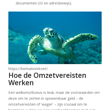
documenten (ID en adresbewijs).
https://betnationnl.net/
Hoe de Omzetvereisten
Werken
Een welkomstbonus is leuk, maar de voorwaarden om
deze om te zetten in opneembaar geld – de
omzetvereisten of ‘wager’ – zijn cruciaal om te
begrijpen. Laten we een voorbeeld nemen met een