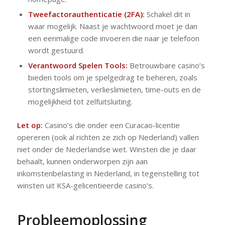
Tweefactorauthenticatie (2FA):
Schakel dit in
waar mogelijk. Naast je wachtwoord moet je dan
een eenmalige code invoeren die naar je telefoon
wordt gestuurd.
Verantwoord Spelen Tools:
Betrouwbare casino’s
bieden tools om je spelgedrag te beheren, zoals
stortingslimieten, verlieslimieten, time-outs en de
mogelijkheid tot zelfuitsluiting.
Let op:
Casino’s die onder een Curacao-licentie
opereren (ook al richten ze zich op Nederland) vallen
niet onder de Nederlandse wet. Winsten die je daar
behaalt, kunnen onderworpen zijn aan
inkomstenbelasting in Nederland, in tegenstelling tot
winsten uit KSA-gelicentieerde casino’s.
Probleemoplossing