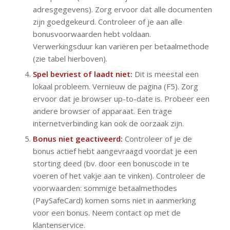
adresgegevens). Zorg ervoor dat alle documenten
zijn goedgekeurd. Controleer of je aan alle
bonusvoorwaarden hebt voldaan.
Verwerkingsduur kan variëren per betaalmethode
(zie tabel hierboven).
Spel bevriest of laadt niet:
Dit is meestal een
lokaal probleem. Vernieuw de pagina (F5). Zorg
ervoor dat je browser up-to-date is. Probeer een
andere browser of apparaat. Een trage
internetverbinding kan ook de oorzaak zijn.
Bonus niet geactiveerd:
Controleer of je de
bonus actief hebt aangevraagd voordat je een
storting deed (bv. door een bonuscode in te
voeren of het vakje aan te vinken). Controleer de
voorwaarden: sommige betaalmethodes
(PaySafeCard) komen soms niet in aanmerking
voor een bonus. Neem contact op met de
klantenservice.