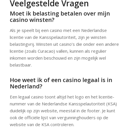
Veelgestelde Vragen
Moet ik belasting betalen over mijn
casino winsten?
Als je speelt bij een casino met een Nederlandse
licentie van de Kansspelautoriteit, zijn je winsten
belastingvrij. Winsten uit casino’s die onder een andere
licentie (zoals Curacao) vallen, kunnen als regulier
inkomen worden beschouwd en zijn mogelijk wel
belastbaar.
Hoe weet ik of een casino legaal is in
Nederland?
Een legaal casino toont altijd het logo en het licentie-
nummer van de Nederlandse Kansspelautoriteit (KSA)
duidelijk op zijn website, meestal in de footer. Je kunt
ook de officiële lijst van vergunninghouders op de
website van de KSA controleren.