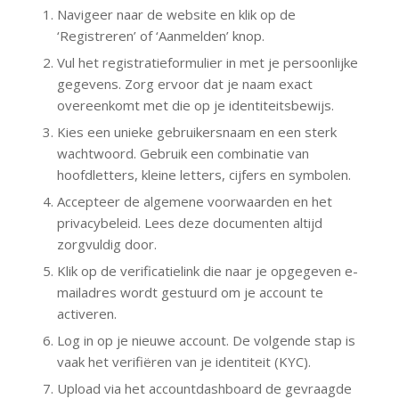
Navigeer naar de website en klik op de
‘Registreren’ of ‘Aanmelden’ knop.
Vul het registratieformulier in met je persoonlijke
gegevens. Zorg ervoor dat je naam exact
overeenkomt met die op je identiteitsbewijs.
Kies een unieke gebruikersnaam en een sterk
wachtwoord. Gebruik een combinatie van
hoofdletters, kleine letters, cijfers en symbolen.
Accepteer de algemene voorwaarden en het
privacybeleid. Lees deze documenten altijd
zorgvuldig door.
Klik op de verificatielink die naar je opgegeven e-
mailadres wordt gestuurd om je account te
activeren.
Log in op je nieuwe account. De volgende stap is
vaak het verifiëren van je identiteit (KYC).
Upload via het accountdashboard de gevraagde