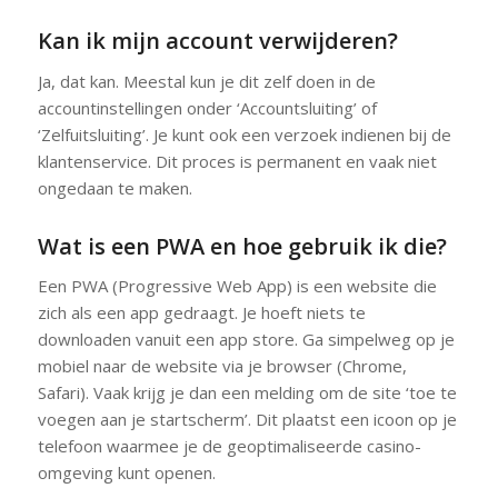
Kan ik mijn account verwijderen?
Ja, dat kan. Meestal kun je dit zelf doen in de
accountinstellingen onder ‘Accountsluiting’ of
‘Zelfuitsluiting’. Je kunt ook een verzoek indienen bij de
klantenservice. Dit proces is permanent en vaak niet
ongedaan te maken.
Wat is een PWA en hoe gebruik ik die?
Een PWA (Progressive Web App) is een website die
zich als een app gedraagt. Je hoeft niets te
downloaden vanuit een app store. Ga simpelweg op je
mobiel naar de website via je browser (Chrome,
Safari). Vaak krijg je dan een melding om de site ‘toe te
voegen aan je startscherm’. Dit plaatst een icoon op je
telefoon waarmee je de geoptimaliseerde casino-
omgeving kunt openen.