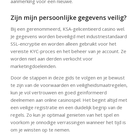
aanmerking voor een nieuwe.
Zijn mijn persoonlijke gegevens veilig?
Bij een gerenommeerd, KSA-gelicentieerd casino wel.
Je gegevens worden beveiligd met industriestandaard
SSL-encryptie en worden alleen gebruikt voor het
vereiste KYC-proces en het beheer van je account. Ze
worden niet aan derden verkocht voor
marketingdoeleinden.
Door de stappen in deze gids te volgen en je bewust
te zijn van de voorwaarden en veiligheidsmaatregelen,
kun je vol vertrouwen en goed geïnformeerd
deelnemen aan online casinospel. Het begint altijd met
een veilige registratie en een duidelijk begrip van de
regels. Zo kun je optimaal genieten van het spel en
voorkom je onnodige verrassingen wanneer het tijd is
om je winsten op te nemen.