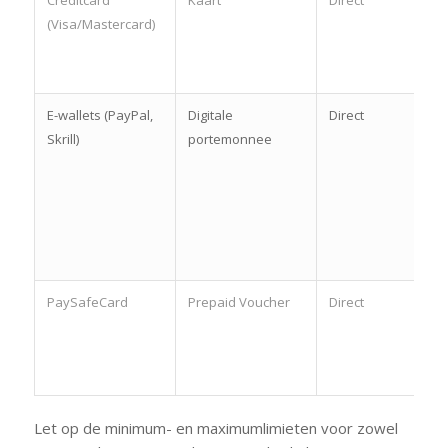
(Visa/Mastercard)
E-wallets (PayPal,
Digitale
Direct
Skrill)
portemonnee
PaySafeCard
Prepaid Voucher
Direct
Let op de minimum- en maximumlimieten voor zowel