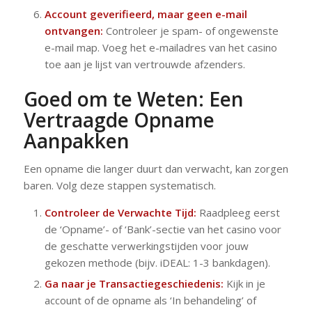
Account geverifieerd, maar geen e-mail
ontvangen:
Controleer je spam- of ongewenste
e-mail map. Voeg het e-mailadres van het casino
toe aan je lijst van vertrouwde afzenders.
Goed om te Weten: Een
Vertraagde Opname
Aanpakken
Een opname die langer duurt dan verwacht, kan zorgen
baren. Volg deze stappen systematisch.
Controleer de Verwachte Tijd:
Raadpleeg eerst
de ‘Opname’- of ‘Bank’-sectie van het casino voor
de geschatte verwerkingstijden voor jouw
gekozen methode (bijv. iDEAL: 1-3 bankdagen).
Ga naar je Transactiegeschiedenis:
Kijk in je
account of de opname als ‘In behandeling’ of