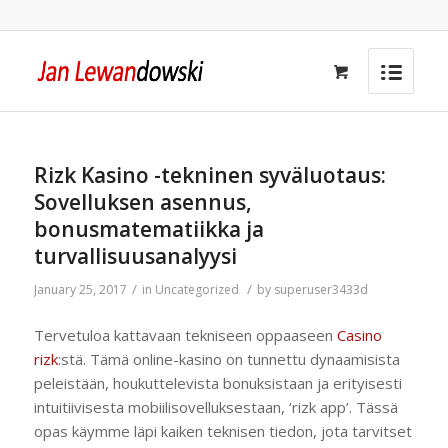
Rizk Kasino -tekninen syväluotaus:
Sovelluksen asennus,
bonusmatematiikka ja
turvallisuusanalyysi
/
/
January 25, 2017
in
Uncategorized
by
superuser3433d
Tervetuloa kattavaan tekniseen oppaaseen
Casino
rizk
:stä. Tämä online-kasino on tunnettu dynaamisista
peleistään, houkuttelevista bonuksistaan ja erityisesti
intuitiivisesta mobiilisovelluksestaan, ‘rizk app’. Tässä
opas käymme läpi kaiken teknisen tiedon, jota tarvitset