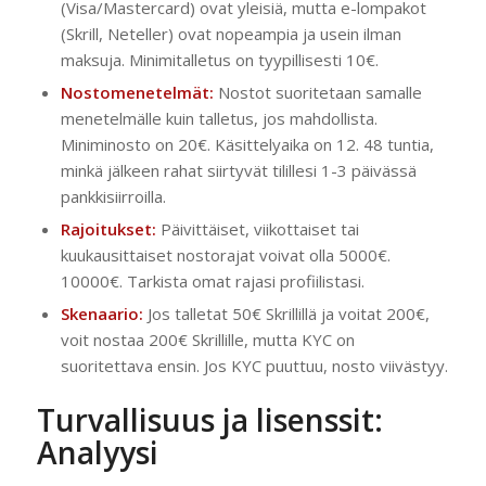
(Visa/Mastercard) ovat yleisiä, mutta e-lompakot
(Skrill, Neteller) ovat nopeampia ja usein ilman
maksuja. Minimitalletus on tyypillisesti 10€.
Nostomenetelmät:
Nostot suoritetaan samalle
menetelmälle kuin talletus, jos mahdollista.
Miniminosto on 20€. Käsittelyaika on 12. 48 tuntia,
minkä jälkeen rahat siirtyvät tilillesi 1-3 päivässä
pankkisiirroilla.
Rajoitukset:
Päivittäiset, viikottaiset tai
kuukausittaiset nostorajat voivat olla 5000€.
10000€. Tarkista omat rajasi profiilistasi.
Skenaario:
Jos talletat 50€ Skrillillä ja voitat 200€,
voit nostaa 200€ Skrillille, mutta KYC on
suoritettava ensin. Jos KYC puuttuu, nosto viivästyy.
Turvallisuus ja lisenssit:
Analyysi