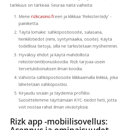
tarkkuus on tärkeää. Seuraa näitä vaiheita:
Mene
rizkcasino.fi
:een ja klikkaa ‘Rekisteröidy’ -
painiketta.
Täytä lomake: sähköpostiosoite, salasana,
henkilötiedot (nimi, syntymäaika, osoite). Käytä
todellisia tietoja, sillä ne tarkistetaan myöhemmin.
Hyväksy ehdot ja käytä mahdollista
rekisteröintibonuskoodia. Rizk tarjoaa usein
tervetulobonuksen ilman koodia.
Vahvista sähköpostiosoite klikkaamalla linkkiä, joka
lähetetään sähköpostiisi.
Kirjaudu sisään ja täydennä profiilisi.
Suosittelemme täyttämään KYC-tiedot heti, jotta
voit nostaa rahat ilman viivästyksiä.
Rizk app -mobiilisovellus: