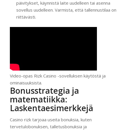
päivitykset, käynnistä laite uudelleen tai asenna
sovellus uudelleen. Varmista, että tallennustilaa on
riittävästi.
Video-opas Rizk Casino -sovelluksen käytöstä ja
ominaisuuksista.
Bonusstrategia ja
matematiikka:
Laskentaesimerkkejä
Casino rizk tarjoaa useita bonuksia, kuten
tervetulobonuksen, talletusbonuksia ja