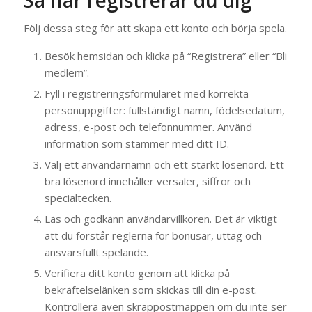
Så här registrerar du dig
Följ dessa steg för att skapa ett konto och börja spela.
Besök hemsidan och klicka på “Registrera” eller “Bli
medlem”.
Fyll i registreringsformuläret med korrekta
personuppgifter: fullständigt namn, födelsedatum,
adress, e-post och telefonnummer. Använd
information som stämmer med ditt ID.
Välj ett användarnamn och ett starkt lösenord. Ett
bra lösenord innehåller versaler, siffror och
specialtecken.
Läs och godkänn användarvillkoren. Det är viktigt
att du förstår reglerna för bonusar, uttag och
ansvarsfullt spelande.
Verifiera ditt konto genom att klicka på
bekräftelselänken som skickas till din e-post.
Kontrollera även skräppostmappen om du inte ser