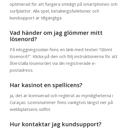
optimerad för att fungera smidigt på smartphones och
surfplattor. Alla spel, betalningsfunktioner och
kundsupport är tillgängliga.
Vad händer om jag glömmer mitt
lösenord?
På inloggningssidan finns en länk med texten “Glömt
lösenord?”. Klicka på den och följ instruktionerna för att
återställa lösenordet via din registrerade e-
postadress.
Har kasinot en spellicens?
Ja, det är licensierad och reglerat av myndigheterna i
Curaçao. Licensnummer finns vanligtvis längst ner på
webbplatsens sidfot.
Hur kontaktar jag kundsupport?