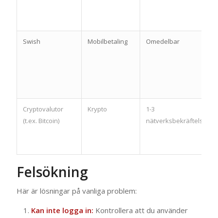
Swish
Mobilbetaling
Omedelbar
Cryptovalutor
Krypto
1-3
(t.ex. Bitcoin)
nätverksbekräftelser
Felsökning
Här är lösningar på vanliga problem:
Kan inte logga in:
Kontrollera att du använder