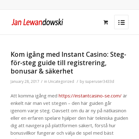
Kom igång med Instant Casino: Steg-
för-steg guide till registrering,
bonusar & säkerhet
/
/
January 28, 2017
in
Uncategorized
by
superuser3433d
Att komma igång med
https://instantcasino-se.com/
är
enkelt när man vet stegen – den här guiden går
igenom varje steg. Oavsett om du är ny på nätkasinon
eller en erfaren spelare hjälper den här tekniska guiden
dig att navigera på plattformen säkert, förstå hur
bonusvillkor fungerar och välja de spel med bäst