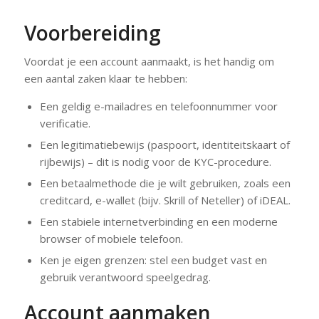
Voorbereiding
Voordat je een account aanmaakt, is het handig om
een aantal zaken klaar te hebben:
Een geldig e-mailadres en telefoonnummer voor
verificatie.
Een legitimatiebewijs (paspoort, identiteitskaart of
rijbewijs) – dit is nodig voor de KYC-procedure.
Een betaalmethode die je wilt gebruiken, zoals een
creditcard, e-wallet (bijv. Skrill of Neteller) of iDEAL.
Een stabiele internetverbinding en een moderne
browser of mobiele telefoon.
Ken je eigen grenzen: stel een budget vast en
gebruik verantwoord speelgedrag.
Account aanmaken