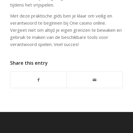
tijdens het vrijspelen.
Met deze praktische gids ben je klaar om veilig en
verantwoord te beginnen bij One casino online.
Vergeet niet om altijd je eigen grenzen te bewaken en
gebruik te maken van de beschikbare tools voor
verantwoord spelen. Veel succes!
Share this entry