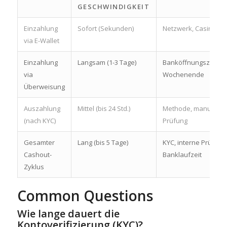
GESCHWINDIGKEIT
Einzahlung
Sofort (Sekunden)
Netzwerk, Casino-Se
via E-Wallet
Einzahlung
Langsam (1-3 Tage)
Banköffnungszeiten,
via
Wochenende
Überweisung
Auszahlung
Mittel (bis 24 Std.)
Methode, manuelle
(nach KYC)
Prüfung
Gesamter
Lang (bis 5 Tage)
KYC, interne Prüfung
Cashout-
Banklaufzeit
Zyklus
Common Questions
Wie lange dauert die
Kontoverifizierung (KYC)?