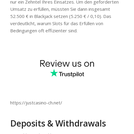
nur ein Zehntel Ihres Einsatzes. Um den geforderten
Umsatz zu erfüllen, müssten Sie dann insgesamt
52.500 € in Blackjack setzen (5.250 € / 0,10). Das
verdeutlicht, warum Slots für das Erfüllen von
Bedingungen oft effizienter sind.
https://justcasino-ch.net/
Deposits & Withdrawals