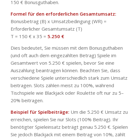
150 € Bonusguthaben.
Formel für den erforderlichen Gesamtumsatz:
Bonusbetrag (B) x Umsatzbedingung (WR) =
Erforderlicher Gesamtumsatz (T)
T = 150 € x 35 =
5.250 €
Dies bedeutet, Sie müssen mit dem Bonusguthaben
(und oft auch dem eingezahlten Betrag) Spiele im
Gesamtwert von 5.250 € spielen, bevor Sie eine
Auszahlung beantragen können. Beachten Sie, dass
verschiedene Spiele unterschiedlich stark zum Umsatz
beitragen. Slots zählen meist zu 100%, während
Tischspiele wie Blackjack oder Roulette oft nur zu 5–
20% beitragen.
Beispiel für Spielbeiträge:
Um die 5.250 € Umsatz zu
erreichen, spielen Sie nur Slots (100% Beitrag). Ihr
benötigter Spieleinsatz beträgt genau 5.250 €. Spielen
Sie jedoch Blackjack mit einem Beitrag von 10%, zählt