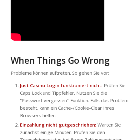
When Things Go Wrong
Probleme können auftreten. So gehen Sie vor:
Just Casino Login funktioniert nicht:
Prüfen Sie
Caps Lock und Tippfehler. Nutzen Sie die
“Passwort vergessen”-Funktion. Falls das Problem
besteht, kann ein Cache-/Cookie-Clear Ihres
Browsers helfen.
Einzahlung nicht gutgeschrieben:
Warten Sie
zunächst einige Minuten. Prüfen Sie den
Transaktionsstatus bei Ihrem Zahlungsanbieter.