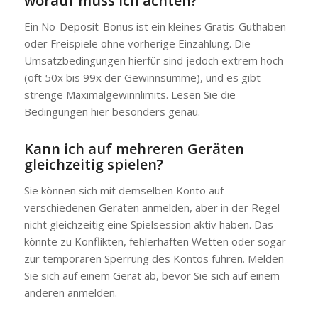
worauf muss ich achten?
Ein No-Deposit-Bonus ist ein kleines Gratis-Guthaben
oder Freispiele ohne vorherige Einzahlung. Die
Umsatzbedingungen hierfür sind jedoch extrem hoch
(oft 50x bis 99x der Gewinnsumme), und es gibt
strenge Maximalgewinnlimits. Lesen Sie die
Bedingungen hier besonders genau.
Kann ich auf mehreren Geräten
gleichzeitig spielen?
Sie können sich mit demselben Konto auf
verschiedenen Geräten anmelden, aber in der Regel
nicht gleichzeitig eine Spielsession aktiv haben. Das
könnte zu Konflikten, fehlerhaften Wetten oder sogar
zur temporären Sperrung des Kontos führen. Melden
Sie sich auf einem Gerät ab, bevor Sie sich auf einem
anderen anmelden.