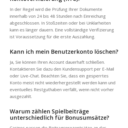
In der Regel wird die Prüfung Ihrer Dokumente
innerhalb von 24 bis 48 Stunden nach Einreichung
abgeschlossen. In Stoßzeiten oder bei Unklarheiten
kann es länger dauern. Eine vollständige Verifizierung
ist Voraussetzung für die erste Auszahlung.
Kann ich mein Benutzerkonto löschen?
Ja, Sie können Ihren Account dauerhaft schließen.
Kontaktieren Sie dazu den Kundensupport per E-Mail
oder Live-Chat. Beachten Sie, dass ein gesperrtes
Konto meist nicht wiederhergestellt werden kann und
eventuelles Restguthaben verfällt, wenn nicht vorher
ausgezahlt.
Warum zählen Spielbeiträge
unterschiedlich für Bonusumsätze?
Casinos passen die Beitragsprozentsätze an das