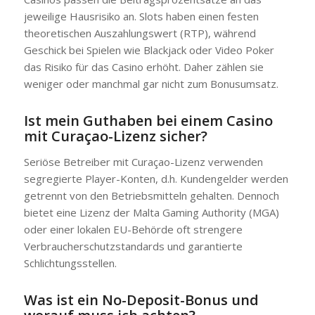
jeweilige Hausrisiko an. Slots haben einen festen
theoretischen Auszahlungswert (RTP), während
Geschick bei Spielen wie Blackjack oder Video Poker
das Risiko für das Casino erhöht. Daher zählen sie
weniger oder manchmal gar nicht zum Bonusumsatz.
Ist mein Guthaben bei einem Casino
mit Curaçao-Lizenz sicher?
Seriöse Betreiber mit Curaçao-Lizenz verwenden
segregierte Player-Konten, d.h. Kundengelder werden
getrennt von den Betriebsmitteln gehalten. Dennoch
bietet eine Lizenz der Malta Gaming Authority (MGA)
oder einer lokalen EU-Behörde oft strengere
Verbraucherschutzstandards und garantierte
Schlichtungsstellen.
Was ist ein No-Deposit-Bonus und