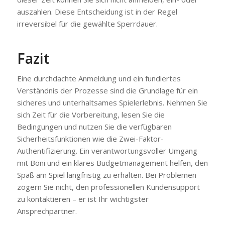
auszahlen. Diese Entscheidung ist in der Regel
irreversibel für die gewählte Sperrdauer.
Fazit
Eine durchdachte Anmeldung und ein fundiertes
Verständnis der Prozesse sind die Grundlage für ein
sicheres und unterhaltsames Spielerlebnis. Nehmen Sie
sich Zeit für die Vorbereitung, lesen Sie die
Bedingungen und nutzen Sie die verfügbaren
Sicherheitsfunktionen wie die Zwei-Faktor-
Authentifizierung. Ein verantwortungsvoller Umgang
mit Boni und ein klares Budgetmanagement helfen, den
Spaß am Spiel langfristig zu erhalten. Bei Problemen
zögern Sie nicht, den professionellen Kundensupport
zu kontaktieren – er ist Ihr wichtigster
Ansprechpartner.