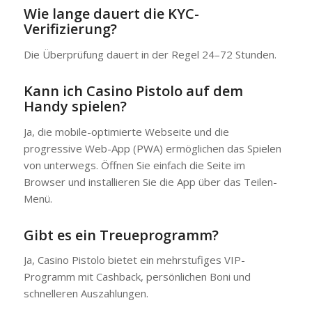
Wie lange dauert die KYC-
Verifizierung?
Die Überprüfung dauert in der Regel 24–72 Stunden.
Kann ich Casino Pistolo auf dem
Handy spielen?
Ja, die mobile-optimierte Webseite und die
progressive Web-App (PWA) ermöglichen das Spielen
von unterwegs. Öffnen Sie einfach die Seite im
Browser und installieren Sie die App über das Teilen-
Menü.
Gibt es ein Treueprogramm?
Ja, Casino Pistolo bietet ein mehrstufiges VIP-
Programm mit Cashback, persönlichen Boni und
schnelleren Auszahlungen.