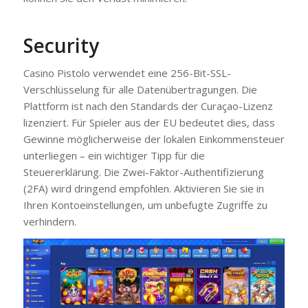
Security
Casino Pistolo verwendet eine 256-Bit-SSL-
Verschlüsselung für alle Datenübertragungen. Die
Plattform ist nach den Standards der Curaçao-Lizenz
lizenziert. Für Spieler aus der EU bedeutet dies, dass
Gewinne möglicherweise der lokalen Einkommensteuer
unterliegen – ein wichtiger Tipp für die
Steuererklärung. Die Zwei-Faktor-Authentifizierung
(2FA) wird dringend empfohlen. Aktivieren Sie sie in
Ihren Kontoeinstellungen, um unbefugte Zugriffe zu
verhindern.