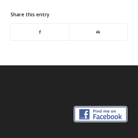
Share this entry