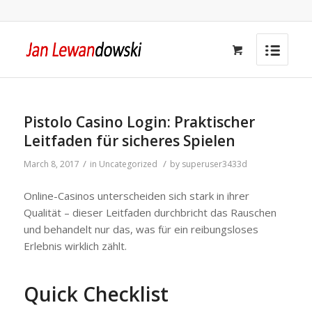
Pistolo Casino Login: Praktischer
Leitfaden für sicheres Spielen
/
/
March 8, 2017
in
Uncategorized
by
superuser3433d
Online-Casinos unterscheiden sich stark in ihrer
Qualität – dieser Leitfaden durchbricht das Rauschen
und behandelt nur das, was für ein reibungsloses
Erlebnis wirklich zählt.
Quick Checklist