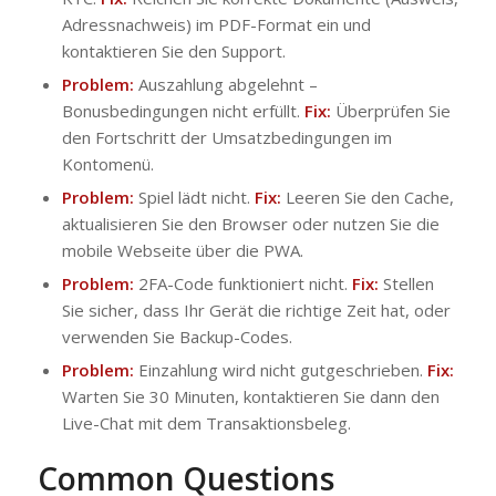
Adressnachweis) im PDF-Format ein und
kontaktieren Sie den Support.
Problem:
Auszahlung abgelehnt –
Bonusbedingungen nicht erfüllt.
Fix:
Überprüfen Sie
den Fortschritt der Umsatzbedingungen im
Kontomenü.
Problem:
Spiel lädt nicht.
Fix:
Leeren Sie den Cache,
aktualisieren Sie den Browser oder nutzen Sie die
mobile Webseite über die PWA.
Problem:
2FA-Code funktioniert nicht.
Fix:
Stellen
Sie sicher, dass Ihr Gerät die richtige Zeit hat, oder
verwenden Sie Backup-Codes.
Problem:
Einzahlung wird nicht gutgeschrieben.
Fix:
Warten Sie 30 Minuten, kontaktieren Sie dann den
Live-Chat mit dem Transaktionsbeleg.
Common Questions