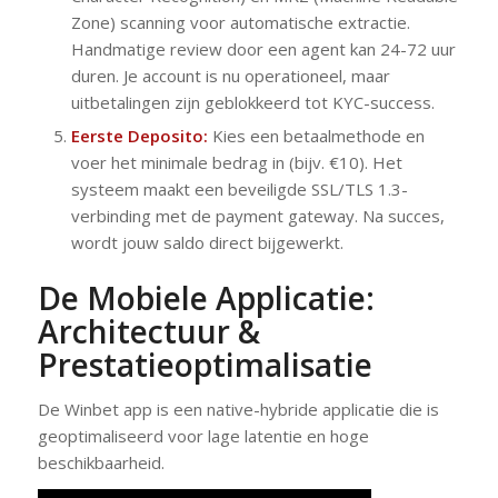
Zone) scanning voor automatische extractie.
Handmatige review door een agent kan 24-72 uur
duren. Je account is nu operationeel, maar
uitbetalingen zijn geblokkeerd tot KYC-success.
Eerste Deposito:
Kies een betaalmethode en
voer het minimale bedrag in (bijv. €10). Het
systeem maakt een beveiligde SSL/TLS 1.3-
verbinding met de payment gateway. Na succes,
wordt jouw saldo direct bijgewerkt.
De Mobiele Applicatie:
Architectuur &
Prestatieoptimalisatie
De Winbet app is een native-hybride applicatie die is
geoptimaliseerd voor lage latentie en hoge
beschikbaarheid.