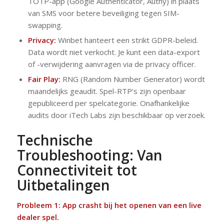
TOTP-app (Google Authenticator, Authy) in plaats
van SMS voor betere beveiliging tegen SIM-
swapping.
Privacy:
Winbet hanteert een strikt GDPR-beleid.
Data wordt niet verkocht. Je kunt een data-export
of -verwijdering aanvragen via de privacy officer.
Fair Play:
RNG (Random Number Generator) wordt
maandelijks geaudit. Spel-RTP’s zijn openbaar
gepubliceerd per spelcategorie. Onafhankelijke
audits door iTech Labs zijn beschikbaar op verzoek.
Technische
Troubleshooting: Van
Connectiviteit tot
Uitbetalingen
Probleem 1: App crasht bij het openen van een live
dealer spel.