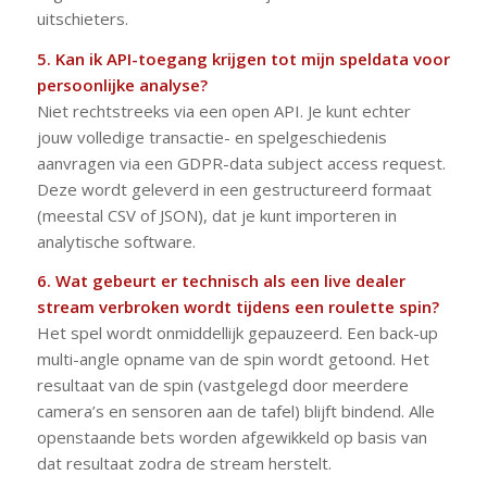
uitschieters.
5. Kan ik API-toegang krijgen tot mijn speldata voor
persoonlijke analyse?
Niet rechtstreeks via een open API. Je kunt echter
jouw volledige transactie- en spelgeschiedenis
aanvragen via een GDPR-data subject access request.
Deze wordt geleverd in een gestructureerd formaat
(meestal CSV of JSON), dat je kunt importeren in
analytische software.
6. Wat gebeurt er technisch als een live dealer
stream verbroken wordt tijdens een roulette spin?
Het spel wordt onmiddellijk gepauzeerd. Een back-up
multi-angle opname van de spin wordt getoond. Het
resultaat van de spin (vastgelegd door meerdere
camera’s en sensoren aan de tafel) blijft bindend. Alle
openstaande bets worden afgewikkeld op basis van
dat resultaat zodra de stream herstelt.