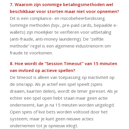
7. Waarom zijn sommige betalingsmethoden wel
beschikbaar voor storten maar niet voor opnemen?
Dit is een compliance- en risicobeheerbeslissing.
Sommige methoden (bijv., pre-paid cards, bepaalde e-
wallets) zijn moeilijker te verifiëren voor uitbetaling
(anti-fraude, anti-money laundering). De “zelfde
methode” regel is een algemene industrienorm om
fraude te voorkomen.
8. Hoe wordt de “Session Timeout” van 15 minuten
van invloed op actieve spellen?
De timeout is alleen van toepassing op inactiviteit op
de site/app. Als je actief een spel speelt (spins
draaien, kaarten delen), wordt de timer gereset. Als je
echter een spel open hebt staan maar geen actie
onderneemt, kan je na 15 minuten worden uitgelogd.
Open spins of live bets worden voltooid door het
systeem, maar je kunt geen nieuwe acties
ondernemen tot je opnieuw inlogt.