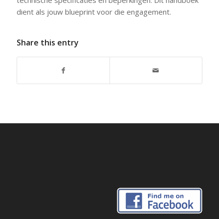
technische specificaties en beperkingen. Dit handboek
dient als jouw blueprint voor die engagement.
Share this entry