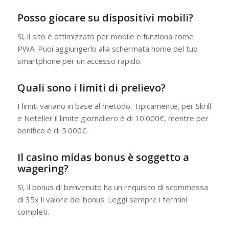
Posso giocare su dispositivi mobili?
Sì, il sito è ottimizzato per mobile e funziona come
PWA. Puoi aggiungerlo alla schermata home del tuo
smartphone per un accesso rapido.
Quali sono i limiti di prelievo?
I limiti variano in base al metodo. Tipicamente, per Skrill
e Neteller il limite giornaliero è di 10.000€, mentre per
bonifico è di 5.000€.
Il casino midas bonus è soggetto a
wagering?
Sì, il bonus di benvenuto ha un requisito di scommessa
di 35x il valore del bonus. Leggi sempre i termini
completi.