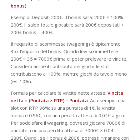
bonus)
Esempio: Depositi 200€. Il bonus sarà: 200€ × 100% =
200€. Il saldo totale giocabile sarà 200€ depositati +
200€ bonus = 400€.
Il requisito di scommessa (wagering) è tipicamente
35x l’importo del bonus. Quindi devi scommettere
200€ × 35 = 7000€ prima di poter prelevare le vincite.
Considera anche il contributo dei giochi: le slot
contribuiscono al 100%, mentre giochi da tavolo meno
(es. 10%).
Formula per calcolare le vincite nette attese:
Vincita
netta = (Puntata × RTP) – Puntata
. Ad esempio, una
slot con RTP 96%: su una puntata di 1€, la vincita
media è 0.96€, con una perdita attesa di 0.04€ a giro.
Per soddisfare il wagering, dovresti giocare 7000€ di
puntate, con una perdita attesa di 7000€ × 0.04 =
280€. Quindi, se il bonus è 200€, potresti rimanere con