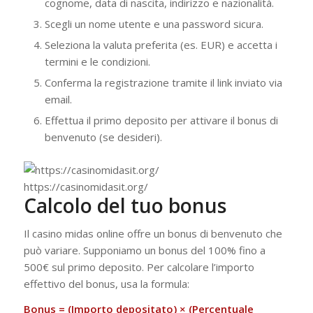
cognome, data di nascita, indirizzo e nazionalità.
Scegli un nome utente e una password sicura.
Seleziona la valuta preferita (es. EUR) e accetta i
termini e le condizioni.
Conferma la registrazione tramite il link inviato via
email.
Effettua il primo deposito per attivare il bonus di
benvenuto (se desideri).
https://casinomidasit.org/
Calcolo del tuo bonus
Il casino midas online offre un bonus di benvenuto che
può variare. Supponiamo un bonus del 100% fino a
500€ sul primo deposito. Per calcolare l’importo
effettivo del bonus, usa la formula:
Bonus = (Importo depositato) × (Percentuale