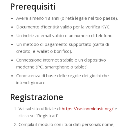
Prerequisiti
Avere almeno 18 anni (o l’età legale nel tuo paese).
Documento d’identità valido per la verifica KYC.
Un indirizzo email valido e un numero di telefono.
Un metodo di pagamento supportato (carta di
credito, e-wallet o bonifico).
Connessione internet stabile e un dispositivo
moderno (PC, smartphone o tablet).
Conoscenza di base delle regole dei giochi che
intendi giocare.
Registrazione
Vai sul sito ufficiale di
https://casinomidasit.org/
e
clicca su “Registrati”.
Compila il modulo con i tuoi dati personali: nome,