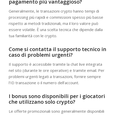
pagamento più vantaggioso?
Generalmente, le transazioni crypto hanno tempi di
processing più rapidi e commissioni spesso più basse
rispetto ai metodi tradizionali, ma il loro valore può
essere volatile. È una scelta tecnica che dipende dalla
tua familiarità con le crypto.
Come si contatta il supporto tecnico in
caso di problemi urgenti?
Il supporto è accessibile tramite la chat live integrata
nel sito (durante le ore operative) e tramite email. Per
problemi urgenti legati a transazioni, fornire sempre
l’ID transazione o il numero dell’account.
I bonus sono disponibili per i giocatori
che utilizzano solo crypto?
Le offerte promozionali sono generalmente disponibili