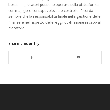
bonus—i giocatori possono operare sulla piattaforma
con maggiore consapevolezza e controllo. Ricorda
sempre che la responsabilità finale nella gestione delle
finanze e nel rispetto delle leggi locali rimane in capo al
giocatore.
Share this entry