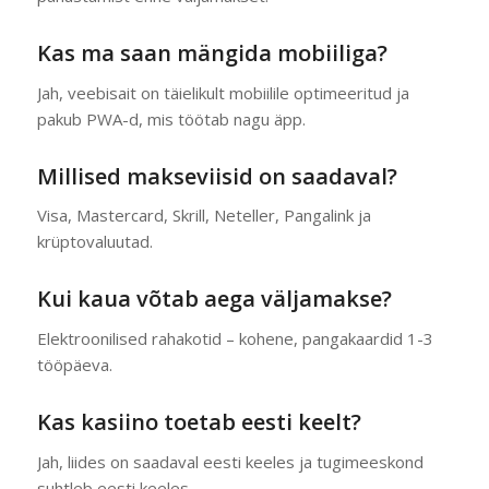
Kas ma saan mängida mobiiliga?
Jah, veebisait on täielikult mobiilile optimeeritud ja
pakub PWA-d, mis töötab nagu äpp.
Millised makseviisid on saadaval?
Visa, Mastercard, Skrill, Neteller, Pangalink ja
krüptovaluutad.
Kui kaua võtab aega väljamakse?
Elektroonilised rahakotid – kohene, pangakaardid 1-3
tööpäeva.
Kas kasiino toetab eesti keelt?
Jah, liides on saadaval eesti keeles ja tugimeeskond
suhtleb eesti keeles.