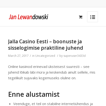
Jalla Casino Eesti – boonuste ja
sisselogimise praktiline juhend
/
/
March 27, 2017
in
Uncategorized
by
superuser3433d
Online kasiinod erinevad üksteisest suuresti – see
juhend lõikab läbi müra ja keskendub ainult sellele, mis
tegelikult sujuvaks kogemuseks oluline on.
Enne alustamist
Veenduge, et teil on stabiilne internetiühendus ja