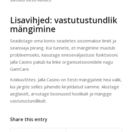
Lisavihjed: vastutustundlik
mängimine
Seadistage oma konto seadetes sissemakse limiit ja
seansiaja piirang. Kui tunnete, et mängimine muutub
probleemseks, kasutage eneseväljastuse funktsiooni.
Jalla Casino pakub ka linke organisatsioonidele nagu
GamCare.
Kokkuvõttes: Jalla Casino on Eesti mängijatele hea valik,
kui järgite selles juhendis kirjeldatud samme. Alustage
aeglaselt, arvutage boonused hoolikalt ja mängige
vastutustundlikult.
Share this entry