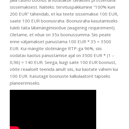
sissemaksest. Näiteks: tervituspakkumine “100% kuni
200 EUR” tähendab, et kui teete sissemakse 100 EUR,
saate 100 EUR boonusraha. Boonusraha kasutamiseks
tuleb täita läbimängimisnõue (wagering requirement).
Oletame, et nõue on 35x boonussumma. Siis peate
enne väljamakset panustama 100 EUR * 35 = 3500
EUR. Kui mängite slotimänge RTP-ga 96%, siis
oodatav kaotus panustamise ajal on 3500 EUR * (1 –
0,96) = 140 EUR. Seega, kuigi saite 100 EUR boonust,
võite reaalselt teenida ainult siis, kui kaotate vähem kui
100 EUR. Kasutage boonuste kalkulaatorit täpseks
planeerimiseks.