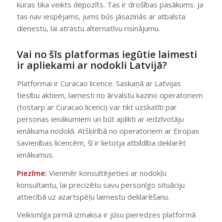
kuras tika veikts depozīts. Tas ir drošības pasākums. Ja
tas nav iespējams, jums būs jāsazinās ar atbalsta
dienestu, lai atrastu alternatīvu risinājumu.
Vai no šīs platformas iegūtie laimesti
ir apliekami ar nodokli Latvijā?
Platformai ir Curacao licence. Saskaņā ar Latvijas
tiesību aktiem, laimesti no ārvalstu kazino operatoriem
(tostarp ar Curacao licenci) var tikt uzskatīti par
personas ienākumiem un būt aplikti ar iedzīvotāju
ienākuma nodokli. Atšķirībā no operatoriem ar Eiropas
Savienības licencēm, šī ir lietotja atbildība deklarēt
ienākumus.
Piezīme:
Vienmēr konsultējieties ar nodokļu
konsultantu, lai precizētu savu personīgo situāciju
attiecībā uz azartspēļu laimestu deklarēšanu.
Veiksmīga pirmā izmaksa ir jūsu pieredzes platformā