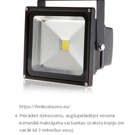
https://feniksskazino.eu/
Pierādiet dzīvesvietu, augšupielādējot nesenā
komunālā maksājuma vai bankas izraksta kopiju (ne
vairāk kā 3 mēnešus vecu).