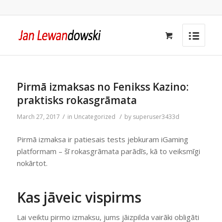
Pirmā izmaksas no Fenikss Kazino:
praktisks rokasgrāmata
/
/
March 27, 2017
in
Uncategorized
by
superuser3433d
Pirmā izmaksa ir patiesais tests jebkuram iGaming
platformam – šī rokasgrāmata parādīs, kā to veiksmīgi
nokārtot.
Kas jāveic vispirms
Lai veiktu pirmo izmaksu, jums jāizpilda vairāki obligāti