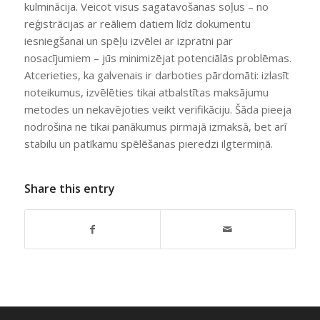
kulminācija. Veicot visus sagatavošanas soļus – no
reģistrācijas ar reāliem datiem līdz dokumentu
iesniegšanai un spēļu izvēlei ar izpratni par
nosacījumiem – jūs minimizējat potenciālās problēmas.
Atcerieties, ka galvenais ir darboties pārdomāti: izlasīt
noteikumus, izvēlēties tikai atbalstītas maksājumu
metodes un nekavējoties veikt verifikāciju. Šāda pieeja
nodrošina ne tikai panākumus pirmajā izmaksā, bet arī
stabilu un patīkamu spēlēšanas pieredzi ilgtermiņā.
Share this entry