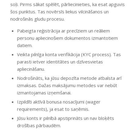
soļi. Pirms sākat spēlēt, pārliecinieties, ka esat apguvis
šos punktus. Tas novērsīs liekus vilcināšanos un
nodrošinās gludu procesu.
Pabeigta reģistrācija ar precīziem un reāliem
personu apliecinošiem dokumentos izmantotiem
datiem.
Veikta pilnīga konta verifikācija (KYC process). Tas
parasti ietver identitātes un dzīvesvietas
apliecināšanu.
Nodrošināts, ka jūsu depozīta metode atbalsta arī
izmaksas. Dažas maksājumu metodes var nebūt
izmantojamas izņemšanai.
Izpildīti aktīvā bonusa nosacījumi (wager
requirements), ja esat to saņēmis.
Jūsu konts ir pilnībā apstiprināts un nav bloķēts
drošības pārbaudēm.