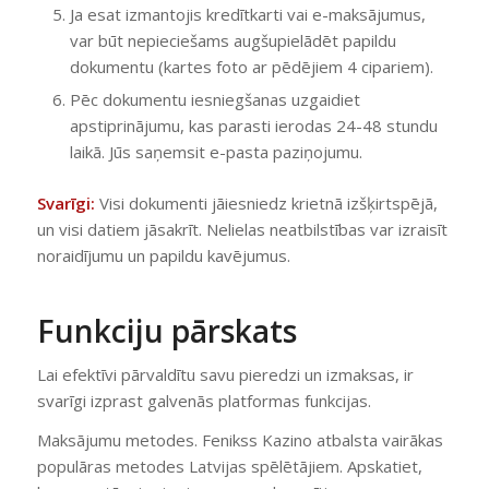
Ja esat izmantojis kredītkarti vai e-maksājumus,
var būt nepieciešams augšupielādēt papildu
dokumentu (kartes foto ar pēdējiem 4 cipariem).
Pēc dokumentu iesniegšanas uzgaidiet
apstiprinājumu, kas parasti ierodas 24-48 stundu
laikā. Jūs saņemsit e-pasta paziņojumu.
Svarīgi:
Visi dokumenti jāiesniedz krietnā izšķirtspējā,
un visi datiem jāsakrīt. Nelielas neatbilstības var izraisīt
noraidījumu un papildu kavējumus.
Funkciju pārskats
Lai efektīvi pārvaldītu savu pieredzi un izmaksas, ir
svarīgi izprast galvenās platformas funkcijas.
Maksājumu metodes. Fenikss Kazino atbalsta vairākas
populāras metodes Latvijas spēlētājiem. Apskatiet,