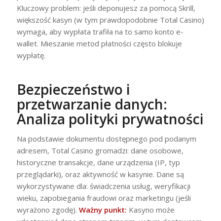
Kluczowy problem: jeśli deponujesz za pomocą Skrill,
większość kasyn (w tym prawdopodobnie Total Casino)
wymaga, aby wypłata trafiła na to samo konto e-
wallet. Mieszanie metod płatności często blokuje
wypłatę.
Bezpieczeństwo i
przetwarzanie danych:
Analiza polityki prywatności
Na podstawie dokumentu dostępnego pod podanym
adresem, Total Casino gromadzi: dane osobowe,
historyczne transakcje, dane urządzenia (IP, typ
przeglądarki), oraz aktywność w kasynie. Dane są
wykorzystywane dla: świadczenia usług, weryfikacji
wieku, zapobiegania fraudowi oraz marketingu (jeśli
wyrażono zgodę).
Ważny punkt:
Kasyno może