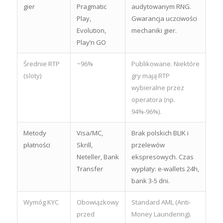
gier
Pragmatic
audytowanym RNG.
Play,
Gwarancja uczciwości
Evolution,
mechaniki gier.
Play’n GO
Średnie RTP
~96%
Publikowane. Niektóre
(sloty)
gry mają RTP
wybieralne przez
operatora (np.
94%-96%).
Metody
Visa/MC,
Brak polskich BLIK i
płatności
Skrill,
przelewów
Neteller, Bank
ekspresowych. Czas
Transfer
wypłaty: e-wallets 24h,
bank 3-5 dni.
Wymóg KYC
Obowiązkowy
Standard AML (Anti-
przed
Money Laundering).