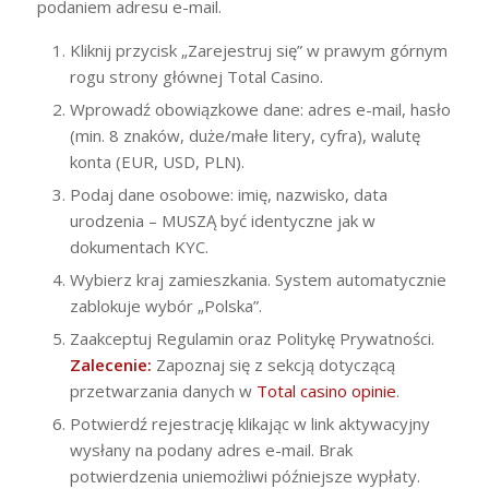
podaniem adresu e-mail.
Kliknij przycisk „Zarejestruj się” w prawym górnym
rogu strony głównej Total Casino.
Wprowadź obowiązkowe dane: adres e-mail, hasło
(min. 8 znaków, duże/małe litery, cyfra), walutę
konta (EUR, USD, PLN).
Podaj dane osobowe: imię, nazwisko, data
urodzenia – MUSZĄ być identyczne jak w
dokumentach KYC.
Wybierz kraj zamieszkania. System automatycznie
zablokuje wybór „Polska”.
Zaakceptuj Regulamin oraz Politykę Prywatności.
Zalecenie:
Zapoznaj się z sekcją dotyczącą
przetwarzania danych w
Total casino opinie
.
Potwierdź rejestrację klikając w link aktywacyjny
wysłany na podany adres e-mail. Brak
potwierdzenia uniemożliwi późniejsze wypłaty.