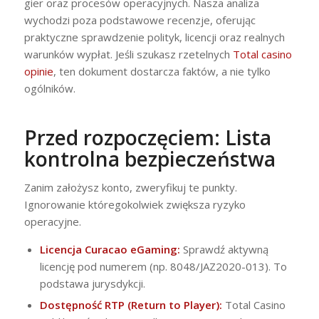
gier oraz procesów operacyjnych. Nasza analiza
wychodzi poza podstawowe recenzje, oferując
praktyczne sprawdzenie polityk, licencji oraz realnych
warunków wypłat. Jeśli szukasz rzetelnych
Total casino
opinie
, ten dokument dostarcza faktów, a nie tylko
ogólników.
Przed rozpoczęciem: Lista
kontrolna bezpieczeństwa
Zanim założysz konto, zweryfikuj te punkty.
Ignorowanie któregokolwiek zwiększa ryzyko
operacyjne.
Licencja Curacao eGaming:
Sprawdź aktywną
licencję pod numerem (np. 8048/JAZ2020-013). To
podstawa jurysdykcji.
Dostępność RTP (Return to Player):
Total Casino