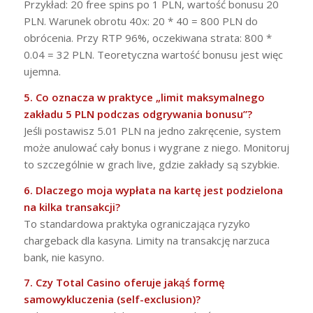
Przykład: 20 free spins po 1 PLN, wartość bonusu 20
PLN. Warunek obrotu 40x: 20 * 40 = 800 PLN do
obrócenia. Przy RTP 96%, oczekiwana strata: 800 *
0.04 = 32 PLN. Teoretyczna wartość bonusu jest więc
ujemna.
5. Co oznacza w praktyce „limit maksymalnego
zakładu 5 PLN podczas odgrywania bonusu”?
Jeśli postawisz 5.01 PLN na jedno zakręcenie, system
może anulować cały bonus i wygrane z niego. Monitoruj
to szczególnie w grach live, gdzie zakłady są szybkie.
6. Dlaczego moja wypłata na kartę jest podzielona
na kilka transakcji?
To standardowa praktyka ograniczająca ryzyko
chargeback dla kasyna. Limity na transakcję narzuca
bank, nie kasyno.
7. Czy Total Casino oferuje jakąś formę
samowykluczenia (self-exclusion)?