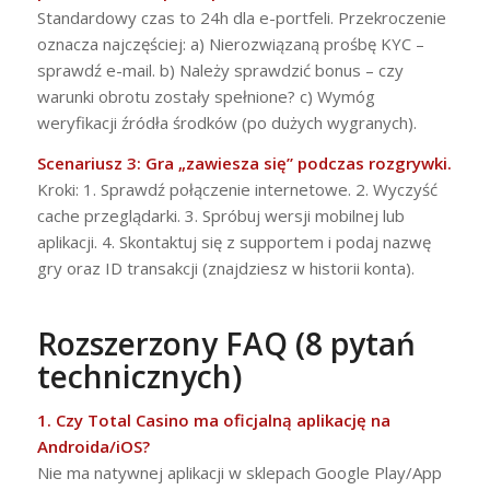
Standardowy czas to 24h dla e-portfeli. Przekroczenie
oznacza najczęściej: a) Nierozwiązaną prośbę KYC –
sprawdź e-mail. b) Należy sprawdzić bonus – czy
warunki obrotu zostały spełnione? c) Wymóg
weryfikacji źródła środków (po dużych wygranych).
Scenariusz 3: Gra „zawiesza się” podczas rozgrywki.
Kroki: 1. Sprawdź połączenie internetowe. 2. Wyczyść
cache przeglądarki. 3. Spróbuj wersji mobilnej lub
aplikacji. 4. Skontaktuj się z supportem i podaj nazwę
gry oraz ID transakcji (znajdziesz w historii konta).
Rozszerzony FAQ (8 pytań
technicznych)
1. Czy Total Casino ma oficjalną aplikację na
Androida/iOS?
Nie ma natywnej aplikacji w sklepach Google Play/App