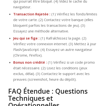
qui pourrait être bloqué. (4) Videz le cache du
navigateur.
Transaction Rejetée :
(1) Vérifiez les fonds/limites
de votre carte. (2) Contactez votre banque (elles
bloquent parfois les transactions de jeu). (3)
Essayez une méthode alternative.
Jeu qui se fige :
(1) Rafraîchissez la page. (2)
Vérifiez votre connexion internet. (3) Mettez à jour
Flash/JavaScript. (4) Essayez un autre navigateur
(Chrome, Firefox).
Bonus non crédité :
(1) Vérifiez si un code promo
était nécessaire. (2) Lisez les conditions (jeux
exclus, délai). (3) Contactez le support avec les
preuves (screenshot, heure du dépôt).
FAQ Étendue : Questions
Techniques et
Opérationnelles