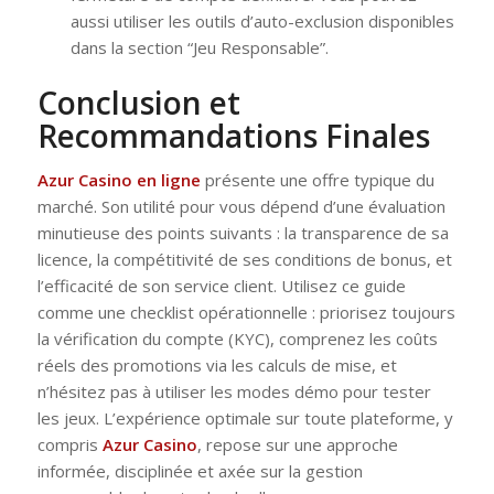
aussi utiliser les outils d’auto-exclusion disponibles
dans la section “Jeu Responsable”.
Conclusion et
Recommandations Finales
Azur Casino en ligne
présente une offre typique du
marché. Son utilité pour vous dépend d’une évaluation
minutieuse des points suivants : la transparence de sa
licence, la compétitivité de ses conditions de bonus, et
l’efficacité de son service client. Utilisez ce guide
comme une checklist opérationnelle : priorisez toujours
la vérification du compte (KYC), comprenez les coûts
réels des promotions via les calculs de mise, et
n’hésitez pas à utiliser les modes démo pour tester
les jeux. L’expérience optimale sur toute plateforme, y
compris
Azur Casino
, repose sur une approche
informée, disciplinée et axée sur la gestion