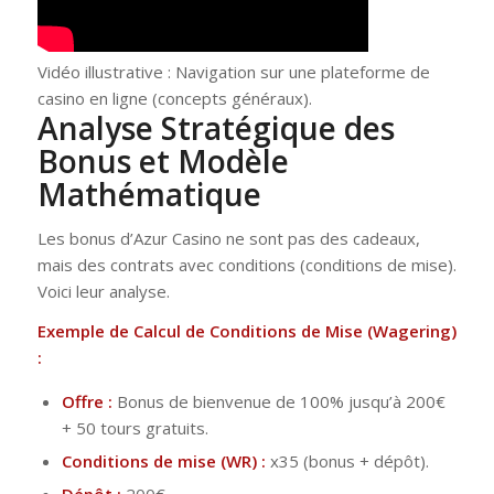
Vidéo illustrative : Navigation sur une plateforme de
casino en ligne (concepts généraux).
Analyse Stratégique des
Bonus et Modèle
Mathématique
Les bonus d’Azur Casino ne sont pas des cadeaux,
mais des contrats avec conditions (conditions de mise).
Voici leur analyse.
Exemple de Calcul de Conditions de Mise (Wagering)
:
Offre :
Bonus de bienvenue de 100% jusqu’à 200€
+ 50 tours gratuits.
Conditions de mise (WR) :
x35 (bonus + dépôt).