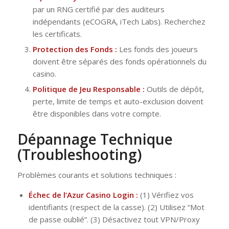
par un RNG certifié par des auditeurs
indépendants (eCOGRA, iTech Labs). Recherchez
les certificats.
Protection des Fonds :
Les fonds des joueurs
doivent être séparés des fonds opérationnels du
casino.
Politique de Jeu Responsable :
Outils de dépôt,
perte, limite de temps et auto-exclusion doivent
être disponibles dans votre compte.
Dépannage Technique
(Troubleshooting)
Problèmes courants et solutions techniques :
Échec de l’Azur Casino Login :
(1) Vérifiez vos
identifiants (respect de la casse). (2) Utilisez “Mot
de passe oublié”. (3) Désactivez tout VPN/Proxy