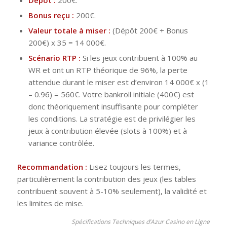
Dépôt :
200€.
Bonus reçu :
200€.
Valeur totale à miser :
(Dépôt 200€ + Bonus
200€) x 35 = 14 000€.
Scénario RTP :
Si les jeux contribuent à 100% au
WR et ont un RTP théorique de 96%, la perte
attendue durant le miser est d’environ 14 000€ x (1
– 0.96) = 560€. Votre bankroll initiale (400€) est
donc théoriquement insuffisante pour compléter
les conditions. La stratégie est de privilégier les
jeux à contribution élevée (slots à 100%) et à
variance contrôlée.
Recommandation :
Lisez toujours les termes,
particulièrement la contribution des jeux (les tables
contribuent souvent à 5-10% seulement), la validité et
les limites de mise.
Spécifications Techniques d’Azur Casino en Ligne