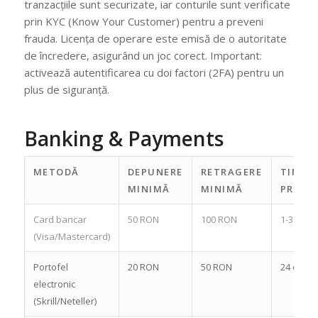
tranzacțiile sunt securizate, iar conturile sunt verificate
prin KYC (Know Your Customer) pentru a preveni
frauda. Licența de operare este emisă de o autoritate
de încredere, asigurând un joc corect. Important:
activează autentificarea cu doi factori (2FA) pentru un
plus de siguranță.
Banking & Payments
METODĂ
DEPUNERE
RETRAGERE
TIMP 
MINIMĂ
MINIMĂ
PROCE
Card bancar
50 RON
100 RON
1-3 zile
(Visa/Mastercard)
Portofel
20 RON
50 RON
24 ore
electronic
(Skrill/Neteller)