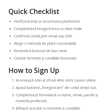
Quick Checklist
Verifică licența și securitatea platformei
Completează înregistrarea cu date reale
Confirmă contul prin email sau SMS
Alege o metodă de plată convenabilă
Revendică bonusul de bun venit
Citește termenii și condițiile bonusului
How to Sign Up
Accesează site-ul oficial elite slots casino online.
Apasă butonul „Înregistrare” din colțul drept sus.
Completează formularul cu nume, email, parolă și
moneda preferată.
Bifează acordul cu termenii și condițiile.