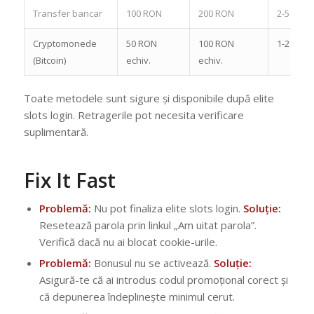
Transfer bancar
100 RON
200 RON
2-5 zile
Cryptomonede
50 RON
100 RON
1-2 ore
(Bitcoin)
echiv.
echiv.
Toate metodele sunt sigure și disponibile după elite
slots login. Retragerile pot necesita verificare
suplimentară.
Fix It Fast
Problemă:
Nu pot finaliza elite slots login.
Soluție:
Resetează parola prin linkul „Am uitat parola”.
Verifică dacă nu ai blocat cookie-urile.
Problemă:
Bonusul nu se activează.
Soluție:
Asigură-te că ai introdus codul promoțional corect și
că depunerea îndeplinește minimul cerut.