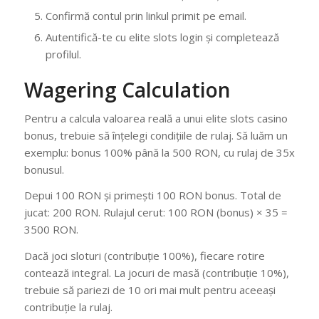
Confirmă contul prin linkul primit pe email.
Autentifică-te cu elite slots login și completează
profilul.
Wagering Calculation
Pentru a calcula valoarea reală a unui elite slots casino
bonus, trebuie să înțelegi condițiile de rulaj. Să luăm un
exemplu: bonus 100% până la 500 RON, cu rulaj de 35x
bonusul.
Depui 100 RON și primești 100 RON bonus. Total de
jucat: 200 RON. Rulajul cerut: 100 RON (bonus) × 35 =
3500 RON.
Dacă joci sloturi (contribuție 100%), fiecare rotire
contează integral. La jocuri de masă (contribuție 10%),
trebuie să pariezi de 10 ori mai mult pentru aceeași
contribuție la rulaj.