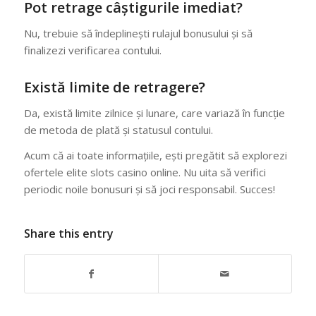
Pot retrage câștigurile imediat?
Nu, trebuie să îndeplinești rulajul bonusului și să
finalizezi verificarea contului.
Există limite de retragere?
Da, există limite zilnice și lunare, care variază în funcție
de metoda de plată și statusul contului.
Acum că ai toate informațiile, ești pregătit să explorezi
ofertele elite slots casino online. Nu uita să verifici
periodic noile bonusuri și să joci responsabil. Succes!
Share this entry