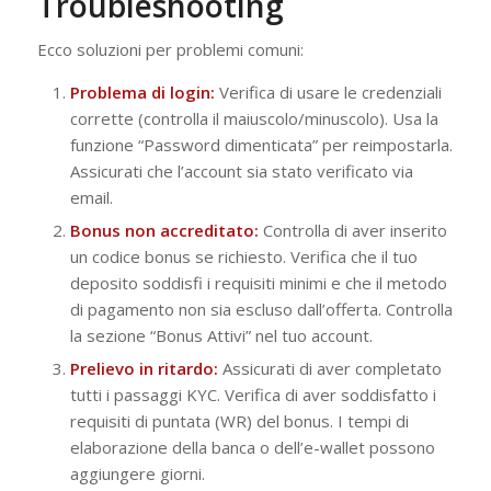
Troubleshooting
Ecco soluzioni per problemi comuni:
Problema di login:
Verifica di usare le credenziali
corrette (controlla il maiuscolo/minuscolo). Usa la
funzione “Password dimenticata” per reimpostarla.
Assicurati che l’account sia stato verificato via
email.
Bonus non accreditato:
Controlla di aver inserito
un codice bonus se richiesto. Verifica che il tuo
deposito soddisfi i requisiti minimi e che il metodo
di pagamento non sia escluso dall’offerta. Controlla
la sezione “Bonus Attivi” nel tuo account.
Prelievo in ritardo:
Assicurati di aver completato
tutti i passaggi KYC. Verifica di aver soddisfatto i
requisiti di puntata (WR) del bonus. I tempi di
elaborazione della banca o dell’e-wallet possono
aggiungere giorni.