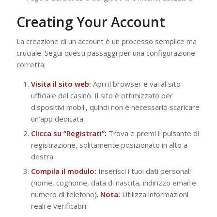
Creating Your Account
La creazione di un account è un processo semplice ma
cruciale. Segui questi passaggi per una configurazione
corretta:
Visita il sito web:
Apri il browser e vai al sito
ufficiale del casinò. Il sito è ottimizzato per
dispositivi mobili, quindi non è necessario scaricare
un’app dedicata.
Clicca su “Registrati”:
Trova e premi il pulsante di
registrazione, solitamente posizionato in alto a
destra.
Compila il modulo:
Inserisci i tuoi dati personali
(nome, cognome, data di nascita, indirizzo email e
numero di telefono).
Nota:
Utilizza informazioni
reali e verificabili.