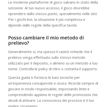
Le moderne piattaforme di gioco salvano lo stato della
sessione. Al tuo nuovo accesso, il gioco dovrebbe
riprendere dallo stesso punto, specialmente nelle slot.
Per i giochi live, la situazione è più complessa e
dipende dalle regole della specifica tavolo.
Posso cambiare il mio metodo di
prelievo?
Generalmente sì, ma spesso il casinò richiede che il
prelievo venga effettuato sullo stesso metodo
utilizzato per il deposito, o almeno su un metodo a tuo
nome. Controlla le policy di ritiro o contatta il supporto.
Questa guida ti fornisce le basi tecniche per
un’esperienza consapevole e sicura. Ricorda sempre di
giocare in modo responsabile, impostando limiti e
comprendendo appieno le regole delle promozioni che
decidi di attivare. La conoscenza dei processi è il tuo
miglior strumento.