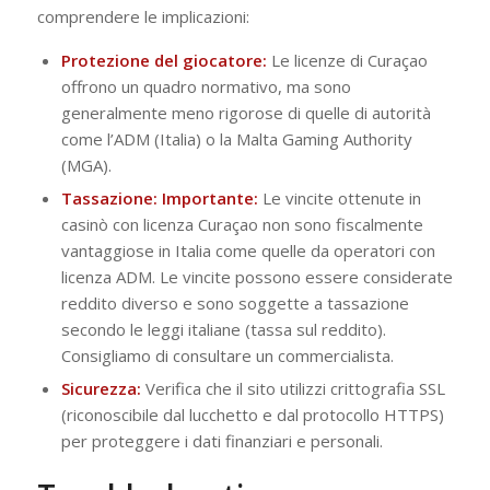
comprendere le implicazioni:
Protezione del giocatore:
Le licenze di Curaçao
offrono un quadro normativo, ma sono
generalmente meno rigorose di quelle di autorità
come l’ADM (Italia) o la Malta Gaming Authority
(MGA).
Tassazione:
Importante:
Le vincite ottenute in
casinò con licenza Curaçao non sono fiscalmente
vantaggiose in Italia come quelle da operatori con
licenza ADM. Le vincite possono essere considerate
reddito diverso e sono soggette a tassazione
secondo le leggi italiane (tassa sul reddito).
Consigliamo di consultare un commercialista.
Sicurezza:
Verifica che il sito utilizzi crittografia SSL
(riconoscibile dal lucchetto e dal protocollo HTTPS)
per proteggere i dati finanziari e personali.