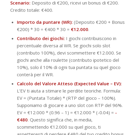
Scenario:
Deposito di €200, ricevi un bonus di €200.
Credito totale: €400.
Importo da puntare (WR):
(Deposito €200 + Bonus
€200) * 30 = €400 * 30 =
€12.000
.
Contributo dei giochi:
I giochi contribuiscono in
percentuale diversa al WR. Se giochi solo slot
(contributo 100%), devi scommettere €12.000. Se
giochi anche alla roulette (contributo ipotetico del
10%), solo il 10% di ogni tua puntata su quel gioco
conterà per il WR.
Calcolo del Valore Atteso (Expected Value – EV):
L’EV ti aiuta a stimare le perdite teoriche. Formula:
EV = (Puntata Totale) * (RTP del gioco – 100%).
Supponiamo di giocare a uno slot con RTP del 96%.
EV = €12.000 * (0.96 – 1) = €12.000 * (-0.04) =
-
€480
. Questo significa che, in media,
scommettendo €12.000 su quel gioco, ti
aspetteresti di perdere €480 del tuo credito bonus.