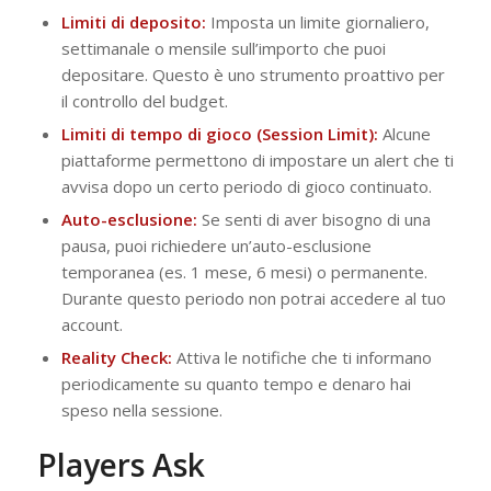
Limiti di deposito:
Imposta un limite giornaliero,
settimanale o mensile sull’importo che puoi
depositare. Questo è uno strumento proattivo per
il controllo del budget.
Limiti di tempo di gioco (Session Limit):
Alcune
piattaforme permettono di impostare un alert che ti
avvisa dopo un certo periodo di gioco continuato.
Auto-esclusione:
Se senti di aver bisogno di una
pausa, puoi richiedere un’auto-esclusione
temporanea (es. 1 mese, 6 mesi) o permanente.
Durante questo periodo non potrai accedere al tuo
account.
Reality Check:
Attiva le notifiche che ti informano
periodicamente su quanto tempo e denaro hai
speso nella sessione.
Players Ask