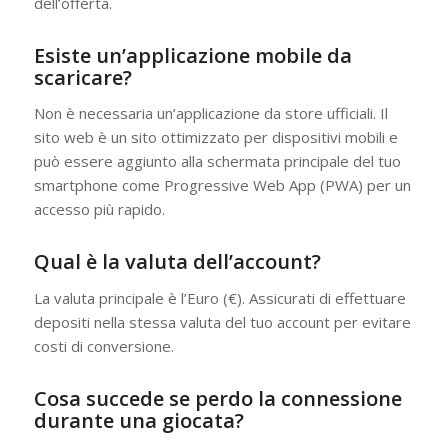
dell’offerta.
Esiste un’applicazione mobile da
scaricare?
Non è necessaria un’applicazione da store ufficiali. Il
sito web è un sito ottimizzato per dispositivi mobili e
può essere aggiunto alla schermata principale del tuo
smartphone come Progressive Web App (PWA) per un
accesso più rapido.
Qual è la valuta dell’account?
La valuta principale è l’Euro (€). Assicurati di effettuare
depositi nella stessa valuta del tuo account per evitare
costi di conversione.
Cosa succede se perdo la connessione
durante una giocata?