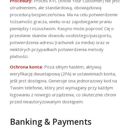
Procedury:
Proces KYC (Know Your Customer) nie jest
utrudnieniem, ale standardową, obowiązkową
procedurą bezpieczeństwa. Ma na celu potwierdzenie
tożsamości gracza, wieku oraz zapobieganie praniu
pieniędzy i oszustwom. Kasyno może poprosić Cię o
przesłanie skanów dowodu osobistego/paszportu,
potwierdzenia adresu (rachunek za media) oraz w
niektórych przypadkach potwierdzenia metody
płatności.
Ochrona konta:
Poza silnym hasłem, aktywuj
weryfikację dwuetapową (2FA) w ustawieniach konta,
jeśli jest dostępna. Generuje ona jednorazowy kod na
Twoim telefonie, który jest wymagany przy każdym
logowaniu z nowego urządzenia, co skutecznie chroni
przed nieautoryzowanym dostępem.
Banking & Payments