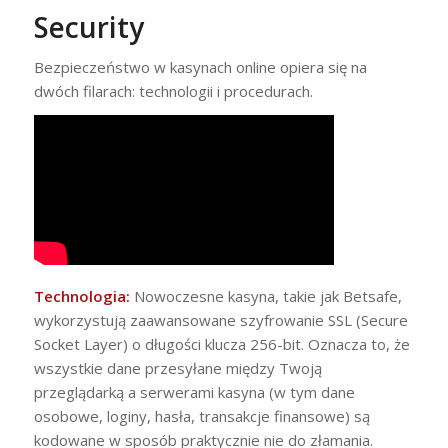
Security
Bezpieczeństwo w kasynach online opiera się na
dwóch filarach: technologii i procedurach.
Technologia:
Nowoczesne kasyna, takie jak Betsafe,
wykorzystują zaawansowane szyfrowanie SSL (Secure
Socket Layer) o długości klucza 256-bit. Oznacza to, że
wszystkie dane przesyłane między Twoją
przeglądarką a serwerami kasyna (w tym dane
osobowe, loginy, hasła, transakcje finansowe) są
kodowane w sposób praktycznie nie do złamania.