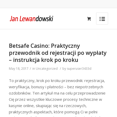
Betsafe Casino: Praktyczny
przewodnik od rejestracji po wypłaty
– instrukcja krok po kroku
/
/
May 18, 2017
in
Uncategorized
by
superuser3433d
To praktyczny, krok po kroku przewodnik: rejestracja,
weryfikacja, bonusy i płatności – bez niepotrzebnych
ozdobników. Ten artykuł ma na celu przeprowadzenie
Cię przez wszystkie kluczowe procesy techniczne w
kasynie online, skupiając się na rzeczowych,
praktycznych aspektach, które pomogą Ci w pełni