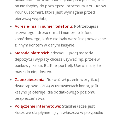
on niezbędny do późniejszej procedury KYC (Know
Your Customer), która jest wymagana przed
pierwszą wypłatą.
Adres e-mail i numer telefonu:
Potrzebujesz
aktywnego adresu e-mail i numeru telefonu
komórkowego, które nie były wcześniej powiązane
z innym kontem w danym kasynie.
Metoda płatności:
Zdecyduj, jakiej metody
depozytu i wypłaty chcesz używać (np. przelew
bankowy, karta, BLIK, e-portfel). Upewnij się, że
masz do niej dostęp.
Zabezpieczenia:
Rozważ włączenie weryfikacji
dwuetapowej (2FA) w ustawieniach konta, jeśli
kasyno ją oferuje, dla dodatkowego poziomu
bezpieczeństwa.
Połączenie internetowe:
Stabilne łącze jest
kluczowe dla płynnej gry, zwłaszcza w przypadku