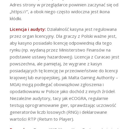
Adres strony w przeglądarce powinien zaczynać się od
„https://”, a obok niego często widoczna jest ikona
kłódki.
Licencja i audyty:
Działalność kasyna jest regulowana
przez organ licencyjny. Dla graczy z Polski ważne jest,
aby kasyno posiadało licencję odpowiednią dla tego
rynku (np. wydaną przez Ministerstwo Finansów na
podstawie ustawy hazardowej). Licencja z Curacao jest
powszechna, ale pamiętaj, że wygrane z kasyn
posiadających tę licencję (w przeciwieństwie do licencji
krajowej lub europejskiej, jak Malta Gaming Authority –
MGA) mogą podlegać obowiązkowi zgłoszenia i
opodatkowaniu w Polsce jako dochód z innych źródeł.
Niezależne audytory, tacy jak eCOGRA, regularnie
testują oprogramowanie gier, sprawdzając uczciwość
generatorów liczb losowych (RNG) i deklarowane
wartości RTP (Return to Player).