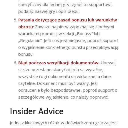
specyficzny dla jednej gry, zgłoś to supportowi,
podając nazwę gry i opis błędu.
Pytania dotyczące zasad bonusu lub warunków
obrotu:
Zawsze najpierw zapoznaj się z pełnymi
warunkami promocji w sekcji „Bonusy” lub
„Regulamin”. Jeśli coś jest niejasne, poproś support
o wyjaśnienie konkretnego punktu przed aktywacją
bonusu.
Błąd podczas weryfikacji dokumentów:
Upewnij
się, że przesłane skany/zdjęcia są wyraźne,
wszystkie rogi dokumentu są widoczne, a dane
czytelne. Dokument musi być ważny. Jeśli
odrzucenie było bezpodstawne, poproś support o
szczegółowe wyjaśnienie, co należy poprawić.
Insider Advice
Jedną z kluczowych różnic w doświadczeniu gracza jest