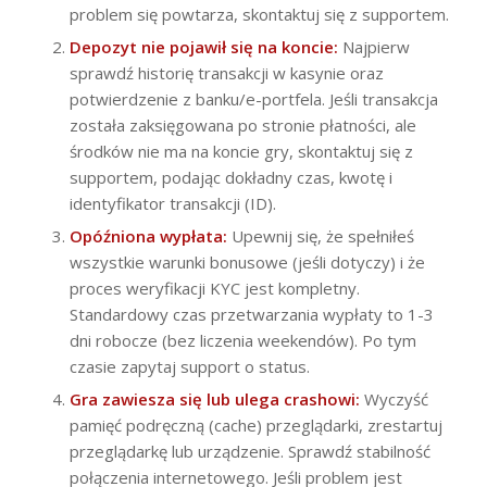
problem się powtarza, skontaktuj się z supportem.
Depozyt nie pojawił się na koncie:
Najpierw
sprawdź historię transakcji w kasynie oraz
potwierdzenie z banku/e-portfela. Jeśli transakcja
została zaksięgowana po stronie płatności, ale
środków nie ma na koncie gry, skontaktuj się z
supportem, podając dokładny czas, kwotę i
identyfikator transakcji (ID).
Opóźniona wypłata:
Upewnij się, że spełniłeś
wszystkie warunki bonusowe (jeśli dotyczy) i że
proces weryfikacji KYC jest kompletny.
Standardowy czas przetwarzania wypłaty to 1-3
dni robocze (bez liczenia weekendów). Po tym
czasie zapytaj support o status.
Gra zawiesza się lub ulega crashowi:
Wyczyść
pamięć podręczną (cache) przeglądarki, zrestartuj
przeglądarkę lub urządzenie. Sprawdź stabilność
połączenia internetowego. Jeśli problem jest