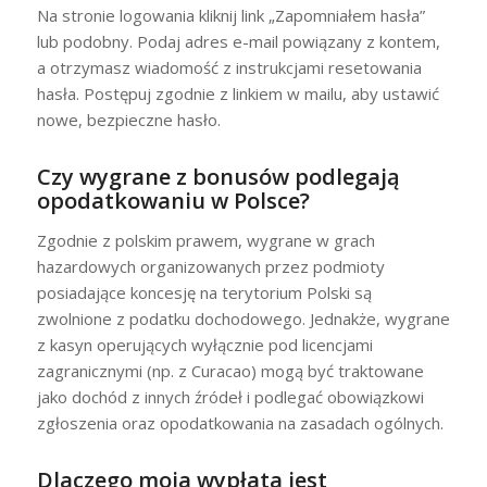
Na stronie logowania kliknij link „Zapomniałem hasła”
lub podobny. Podaj adres e-mail powiązany z kontem,
a otrzymasz wiadomość z instrukcjami resetowania
hasła. Postępuj zgodnie z linkiem w mailu, aby ustawić
nowe, bezpieczne hasło.
Czy wygrane z bonusów podlegają
opodatkowaniu w Polsce?
Zgodnie z polskim prawem, wygrane w grach
hazardowych organizowanych przez podmioty
posiadające koncesję na terytorium Polski są
zwolnione z podatku dochodowego. Jednakże, wygrane
z kasyn operujących wyłącznie pod licencjami
zagranicznymi (np. z Curacao) mogą być traktowane
jako dochód z innych źródeł i podlegać obowiązkowi
zgłoszenia oraz opodatkowania na zasadach ogólnych.
Dlaczego moja wypłata jest