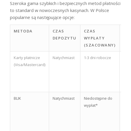
Szeroka gama szybkich i bezpiecznych metod płatności
to standard w nowoczesnych kasynach. W Polsce
popularne są następujące opcje:
METODA
CZAS
CZAS
UW
DEPOZYTU
WYPŁATY
(SZACOWANY)
Karty płatnicze
Natychmiast
1-3 dni robocze
Wym
(Visa/Mastercard)
wery
kart
pier
wypł
BLIK
Natychmiast
Niedostępne do
Szyb
wypłat*
pop
met
dep
prz