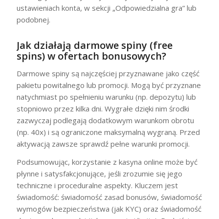
ustawieniach konta, w sekcji „Odpowiedzialna gra” lub
podobnej.
Jak działają darmowe spiny (free
spins) w ofertach bonusowych?
Darmowe spiny są najczęściej przyznawane jako część
pakietu powitalnego lub promocji. Mogą być przyznane
natychmiast po spełnieniu warunku (np. depozytu) lub
stopniowo przez kilka dni. Wygrałe dzięki nim środki
zazwyczaj podlegają dodatkowym warunkom obrotu
(np. 40x) i są ograniczone maksymalną wygraną. Przed
aktywacją zawsze sprawdź pełne warunki promocji.
Podsumowując, korzystanie z kasyna online może być
płynne i satysfakcjonujące, jeśli zrozumie się jego
techniczne i proceduralne aspekty. Kluczem jest
świadomość: świadomość zasad bonusów, świadomość
wymogów bezpieczeństwa (jak KYC) oraz świadomość