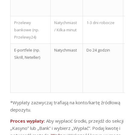
apli
ban
Przelewy
Natychmiast
1-3 dni robocze
Bez
bankowe (np.
/ Kilka minut
bra
Przelewy24)
płat
E-portfele (np.
Natychmiast
Do 24 godzin
Szy
Skrill, Neteller)
wypł
ale 
wykl
udzi
bon
*Wypłaty zazwyczaj trafiają na konto/kartę źródłową
depozytu.
Proces wypłaty:
Aby wypłacić środki, przejdź do sekcji
„Kasyno” lub „Bank” i wybierz „Wypłać”. Podaj kwotę i