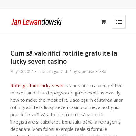
Cum să valorifici rotirile gratuite la
lucky seven casino
/
/
May 20, 2017
in
Uncategorized
by
superuser3433d
Rotiri gratuite lucky seven
stands out in a competitive
market, and this step-by-step guide explains exactly
how to make the most of it. Dacă ești în căutarea unor
rotiri gratuite la lucky seven casino online, acest ghid
practic te va învăța tot ce trebuie să știi: de la
înregistrare și calcularea bonusului până la retrageri și
depanare. Vom folosi exemple reale și formule