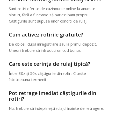
Sunt rotiri oferite de cazinourile online la anumite
sloturi, fără a fi nevoie să pariezi bani proprii.
Câștigurile sunt supuse unor condiții de rulaj.
Cum activez rotirile gratuite?
De obicei, după înregistrare sau la primul depozit.
Uneori trebuie să introduci un cod bonus.
Care este cerința de rulaj tipică?
Între 30x și 50x câștigurile din rotiri. Citește
întotdeauna termenii.
Pot retrage imediat câștigurile din
rotiri?
Nu, trebuie să îndeplinești rulajul înainte de retragere.