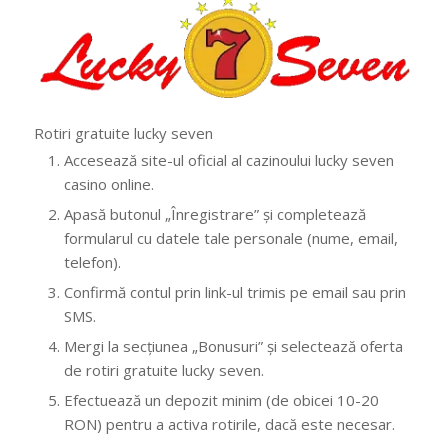
Rotiri gratuite lucky seven
Accesează site-ul oficial al cazinoului lucky seven
casino online.
Apasă butonul „Înregistrare” și completează
formularul cu datele tale personale (nume, email,
telefon).
Confirmă contul prin link-ul trimis pe email sau prin
SMS.
Mergi la secțiunea „Bonusuri” și selectează oferta
de rotiri gratuite lucky seven.
Efectuează un depozit minim (de obicei 10-20
RON) pentru a activa rotirile, dacă este necesar.