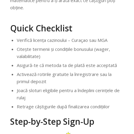
matematice pentru a-ți arăta exact ce câștiguri poți
obține.
Quick Checklist
Verifică licența cazinoului – Curaçao sau MGA
Citește termenii și condițiile bonusului (wager,
valabilitate)
Asigură-te că metoda ta de plată este acceptată
Activează rotirile gratuite la înregistrare sau la
primul depozit
Joacă sloturi eligibile pentru a îndeplini cerințele de
rulaj
Retrage câștigurile după finalizarea condițiilor
Step-by-Step Sign-Up