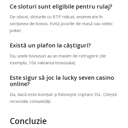
Ce sloturi sunt eligibile pentru rulaj?
De obicei, sloturile cu RTP ridicat, enumerate în
secțiunea de bonus. Evită jocurile de masă sau video
poker.
Există un plafon la câștiguri?
Da, unele bonusuri au un maxim de retragere (de
exemplu, 10x valoarea bonusului).
Este sigur să joc la lucky seven casino
online?
Da, dacă este licențiat și folosește criptare SSL. Citește
recenziile comunității.
Concluzie