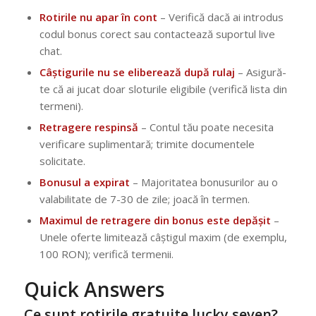
Rotirile nu apar în cont
– Verifică dacă ai introdus
codul bonus corect sau contactează suportul live
chat.
Câștigurile nu se eliberează după rulaj
– Asigură-
te că ai jucat doar sloturile eligibile (verifică lista din
termeni).
Retragere respinsă
– Contul tău poate necesita
verificare suplimentară; trimite documentele
solicitate.
Bonusul a expirat
– Majoritatea bonusurilor au o
valabilitate de 7-30 de zile; joacă în termen.
Maximul de retragere din bonus este depășit
–
Unele oferte limitează câștigul maxim (de exemplu,
100 RON); verifică termenii.
Quick Answers
Ce sunt rotirile gratuite lucky seven?