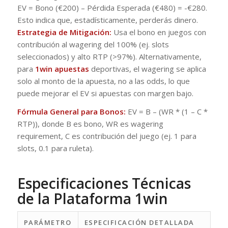
EV = Bono (€200) – Pérdida Esperada (€480) = -€280.
Esto indica que, estadísticamente, perderás dinero.
Estrategia de Mitigación:
Usa el bono en juegos con
contribución al wagering del 100% (ej. slots
seleccionados) y alto RTP (>97%). Alternativamente,
para
1win apuestas
deportivas, el wagering se aplica
solo al monto de la apuesta, no a las odds, lo que
puede mejorar el EV si apuestas con margen bajo.
Fórmula General para Bonos:
EV = B – (WR * (1 – C *
RTP)), donde B es bono, WR es wagering
requirement, C es contribución del juego (ej. 1 para
slots, 0.1 para ruleta).
Especificaciones Técnicas
de la Plataforma 1win
PARÁMETRO
ESPECIFICACIÓN DETALLADA