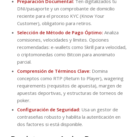
Preparación Documental:
Ten digitalizados tu
DNI/pasaporte y un comprobante de domicilio
reciente para el proceso KYC (Know Your
Customer), obligatorio para retiros.
Selección de Método de Pago Óptimo:
Analiza
comisiones, velocidades y límites. Opciones
recomendadas: e-wallets como Skrill para velocidad,
o criptomonedas como Bitcoin para anonimato
parcial.
Comprensión de Términos Clave:
Domina
conceptos como RTP (Return to Player), wagering
requirements (requisitos de apuesta), margen de
apuestas deportivas, y estructuras de torneos de
poker.
Configuración de Seguridad:
Usa un gestor de
contraseñas robusto y habilita la autenticación en
dos factores si está disponible.