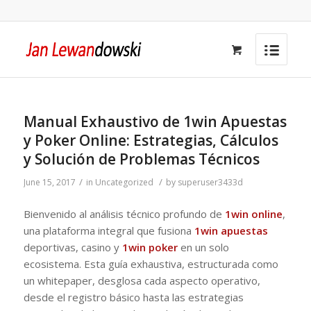
Manual Exhaustivo de 1win Apuestas
y Poker Online: Estrategias, Cálculos
y Solución de Problemas Técnicos
/
/
June 15, 2017
in
Uncategorized
by
superuser3433d
Bienvenido al análisis técnico profundo de
1win online
,
una plataforma integral que fusiona
1win apuestas
deportivas, casino y
1win poker
en un solo
ecosistema. Esta guía exhaustiva, estructurada como
un whitepaper, desglosa cada aspecto operativo,
desde el registro básico hasta las estrategias