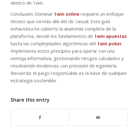
dentro de 1win.
Conclusión: Dominar
1win online
requiere un enfoque
técnico que va más allá del clic casual. Esta guía
exhaustiva ha cubierto la anatomía completa de la
plataforma, desde los fundamentos de
1win apuestas
hasta las complejidades algorítmicas del
1win poker
.
Implementa estos principios para operar con una
ventaja informativa, gestionando riesgos calculados y
resolviendo incidencias con precisión de ingeniería.
Recuerda: el juego responsable es la base de cualquier
estrategia sostenible.
Share this entry