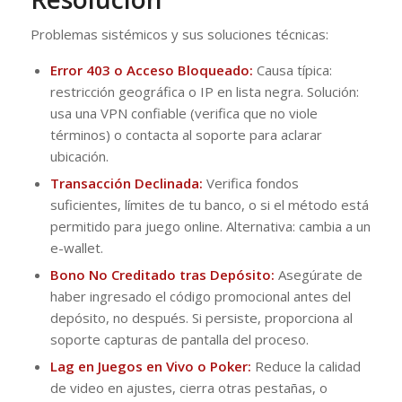
Problemas sistémicos y sus soluciones técnicas:
Error 403 o Acceso Bloqueado:
Causa típica:
restricción geográfica o IP en lista negra. Solución:
usa una VPN confiable (verifica que no viole
términos) o contacta al soporte para aclarar
ubicación.
Transacción Declinada:
Verifica fondos
suficientes, límites de tu banco, o si el método está
permitido para juego online. Alternativa: cambia a un
e-wallet.
Bono No Creditado tras Depósito:
Asegúrate de
haber ingresado el código promocional antes del
depósito, no después. Si persiste, proporciona al
soporte capturas de pantalla del proceso.
Lag en Juegos en Vivo o Poker:
Reduce la calidad
de video en ajustes, cierra otras pestañas, o