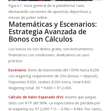
Figura 1: Vista general de la plataforma 1win,
destacando secciones de apuestas deportivas y
mesas de poker online.
Matemáticas y Escenarios:
Estrategia Avanzada de
Bonos con Cálculos
Los bonos no son dinero gratis; son instrumentos
financieros con condiciones. Analizamos un caso
práctico:
Escenario:
Bono de bienvenida del 100% hasta €200
con wagering requirement de 30x (bonus + deposit).
Depositas €200, recibes €200 extra, total €400.
Wagering total: 30 * €400 = €12,000.
Cálculo de Valor Esperado (EV):
Asume que juegas
slots con RTP del 96%. La expectativa de pérdida por
el wagering es: €12,000 * (1 – 0.96) = €480. Por tanto,