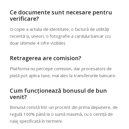
Ce documente sunt necesare pentru
verificare?
O copie a actului de identitate, o factură de utilități
recentă și, uneori, o fotografie a cardului bancar (cu
doar ultimele 4 cifre vizibile).
Retragerea are comision?
Platforma nu percepe comision, dar procesatorii de
plată pot aplica taxe, mai ales la transferurile bancare.
Cum funcționează bonusul de bun
venit?
Bonusul constă într-un procent din prima depunere, de
regulă 100% până la o sumă maximă, cu o cerință de
rulaj specificată în termeni.