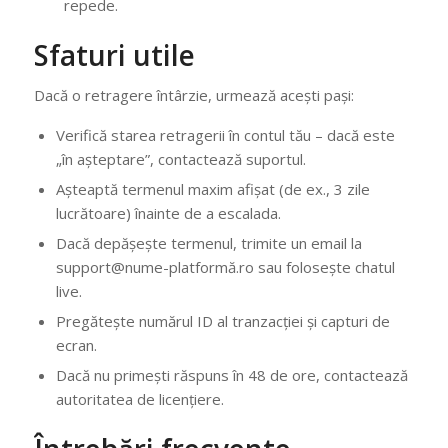
repede.
Sfaturi utile
Dacă o retragere întârzie, urmează acești pași:
Verifică starea retragerii în contul tău – dacă este
„în așteptare”, contactează suportul.
Așteaptă termenul maxim afișat (de ex., 3 zile
lucrătoare) înainte de a escalada.
Dacă depășește termenul, trimite un email la
support@nume-platformă.ro sau folosește chatul
live.
Pregătește numărul ID al tranzacției și capturi de
ecran.
Dacă nu primești răspuns în 48 de ore, contactează
autoritatea de licențiere.