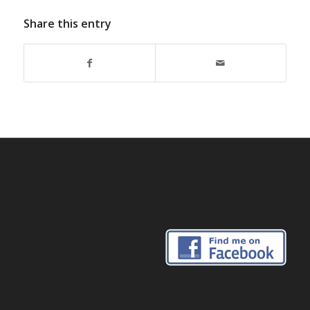
Share this entry