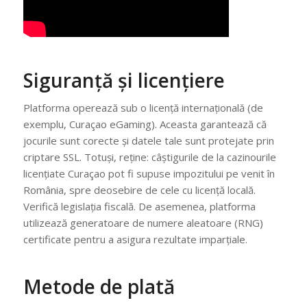
Siguranță și licențiere
Platforma operează sub o licență internațională (de
exemplu, Curaçao eGaming). Aceasta garantează că
jocurile sunt corecte și datele tale sunt protejate prin
criptare SSL. Totuși, reține: câștigurile de la cazinourile
licențiate Curaçao pot fi supuse impozitului pe venit în
România, spre deosebire de cele cu licență locală.
Verifică legislația fiscală. De asemenea, platforma
utilizează generatoare de numere aleatoare (RNG)
certificate pentru a asigura rezultate imparțiale.
Metode de plată