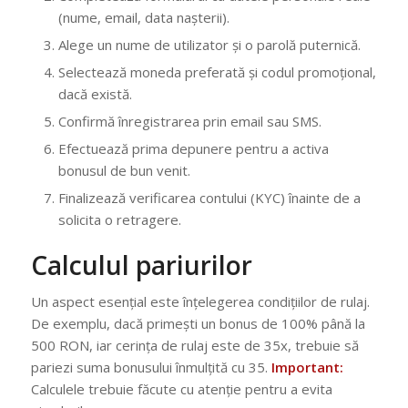
(nume, email, data nașterii).
Alege un nume de utilizator și o parolă puternică.
Selectează moneda preferată și codul promoțional,
dacă există.
Confirmă înregistrarea prin email sau SMS.
Efectuează prima depunere pentru a activa
bonusul de bun venit.
Finalizează verificarea contului (KYC) înainte de a
solicita o retragere.
Calculul pariurilor
Un aspect esențial este înțelegerea condițiilor de rulaj.
De exemplu, dacă primești un bonus de 100% până la
500 RON, iar cerința de rulaj este de 35x, trebuie să
pariezi suma bonusului înmulțită cu 35.
Important:
Calculele trebuie făcute cu atenție pentru a evita