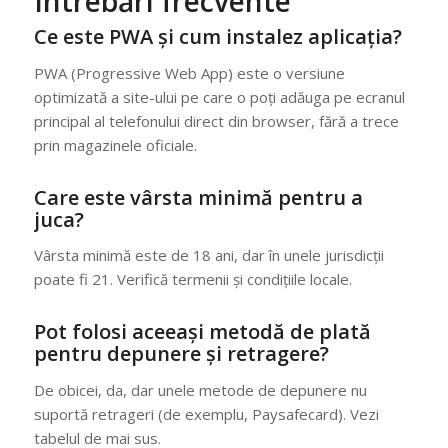
Întrebări frecvente
Ce este PWA și cum instalez aplicația?
PWA (Progressive Web App) este o versiune
optimizată a site-ului pe care o poți adăuga pe ecranul
principal al telefonului direct din browser, fără a trece
prin magazinele oficiale.
Care este vârsta minimă pentru a
juca?
Vârsta minimă este de 18 ani, dar în unele jurisdicții
poate fi 21. Verifică termenii și condițiile locale.
Pot folosi aceeași metodă de plată
pentru depunere și retragere?
De obicei, da, dar unele metode de depunere nu
suportă retrageri (de exemplu, Paysafecard). Vezi
tabelul de mai sus.