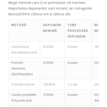
Alege metoda care ți se potrivește cel mai bine.
Majoritatea depunerilor sunt instant, iar retragerile
durează între câteva ore și câteva zile.
METODĂ
DEPUNERE
TIMP
RETRA
MINIMĂ
PROCESARE
MINIM
DEPUNERE
Card bancar
50 RON
Instant
100 RON
(Visa/Mastercard)
Portofel
20 RON
Instant
50 RON
electronic
(Skrill/Neteller)
Transfer bancar
100 RON
1-2 zile
200 RON
Carduri preplătite
10 RON
Instant
N/A (doa
(Paysafecard)
depuner