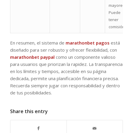
mayores.
Puede
tener
comisión.
En resumen, el sistema de
marathonbet pagos
está
diseñado para ser robusto y ofrecer flexibilidad, con
marathonbet paypal
como un componente valioso
para usuarios que priorizan la rapidez. La transparencia
en los límites y tiempos, accesible en su página
dedicada, permite una planificación financiera precisa.
Recuerda siempre jugar con responsabilidad y dentro
de tus posibilidades.
Share this entry