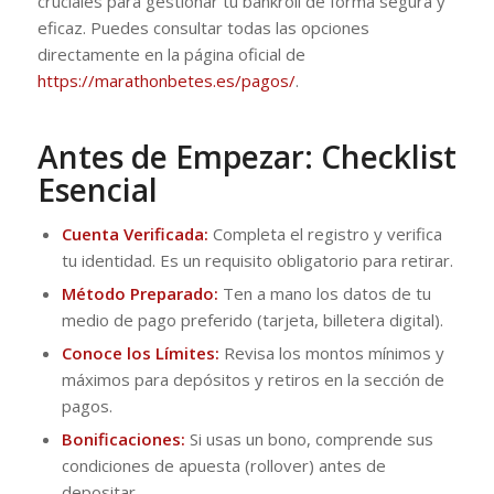
cruciales para gestionar tu bankroll de forma segura y
eficaz. Puedes consultar todas las opciones
directamente en la página oficial de
https://marathonbetes.es/pagos/
.
Antes de Empezar: Checklist
Esencial
Cuenta Verificada:
Completa el registro y verifica
tu identidad. Es un requisito obligatorio para retirar.
Método Preparado:
Ten a mano los datos de tu
medio de pago preferido (tarjeta, billetera digital).
Conoce los Límites:
Revisa los montos mínimos y
máximos para depósitos y retiros en la sección de
pagos.
Bonificaciones:
Si usas un bono, comprende sus
condiciones de apuesta (rollover) antes de
depositar.