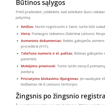
Būtinos sąlygos
Prieš pradedant, įsitikinkite, kad atitinkate šiuos reikal
patyrimą.
Amžius:
Norint registruotis ir žaisti, turite būti sul
Vieta:
Paslaugos teikiamos išskirtinai Lietuvos Resp
Asmeninis dokumentas:
Reikės galiojančio asmens
procedūrai (KYC).
Telefono numeris ir el. paštas:
Būtinas galiojantis 
patvirtinti.
Mokėjimo priemonė:
Turite turėti vieną iš priimam
paskyrą.
Pristatymo blokavimo išjungimas:
Jei naudojate VP
leidžiamas tik iš Lietuvos teritorijos.
Žingsnis po žingsnio registra