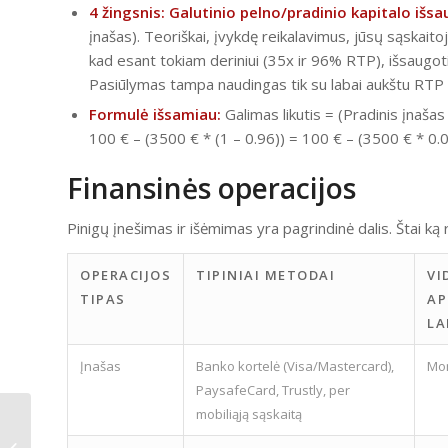
4 žingsnis: Galutinio pelno/pradinio kapitalo išs
įnašas). Teoriškai, įvykdę reikalavimus, jūsų sąskaitoj
kad esant tokiam deriniui (35x ir 96% RTP), išsaugoti
Pasiūlymas tampa naudingas tik su labai aukštu RTP ža
Formulė išsamiau:
Galimas likutis = (Pradinis įnaš
100 € – (3500 € * (1 – 0.96)) = 100 € – (3500 € * 0.
Finansinės operacijos
Pinigų įnešimas ir išėmimas yra pagrindinė dalis. Štai ką re
OPERACIJOS
TIPINIAI METODAI
VI
TIPAS
AP
LA
Įnašas
Banko kortelė (Visa/Mastercard),
Mo
PaysafeCard, Trustly, per
mobiliąją sąskaitą
Energy Casino útmutató: Bónuszok,