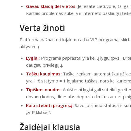
Gavau klaidą dėl vietos.
Jei esate Lietuvoje, tai gal
Kartais problemas sukelia ir interneto paslaugų teikė
Verta žinoti
Platforma dažnai turi lojalumo arba VIP programą, skirta
aktyvumą.
Lygiai:
Programa paprastai yra kelių lygių (pvz., Bron
daugiau privilegijų.
Taškų kaupimas:
Taškai renkami automatiškai už kiek
yra 1 € statymo = 1 lojalumo taškas, nors kai kuriems
Tipiškos naudos:
Aukštesni lygiai gali suteikti greit
dovanų kodus, didesnius depozito limitus ar net pini
Kaip stebėti progresą:
Savo lojalumo statusą ir sur
„VIP klubas“.
Žaidėjai klausia