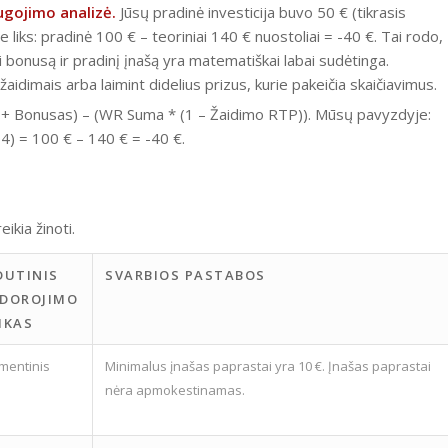
augojimo analizė.
Jūsų pradinė investicija buvo 50 € (tikrasis
e liks: pradinė 100 € – teoriniai 140 € nuostoliai = -40 €. Tai rodo,
 bonusą ir pradinį įnašą yra matematiškai labai sudėtinga.
idimais arba laimint didelius prizus, kurie pakeičia skaičiavimus.
as + Bonusas) – (WR Suma * (1 – Žaidimo RTP)). Mūsų pavyzdyje:
04) = 100 € – 140 € = -40 €.
ikia žinoti.
DUTINIS
SVARBIOS PASTABOS
DOROJIMO
IKAS
mentinis
Minimalus įnašas paprastai yra 10 €. Įnašas paprastai
nėra apmokestinamas.