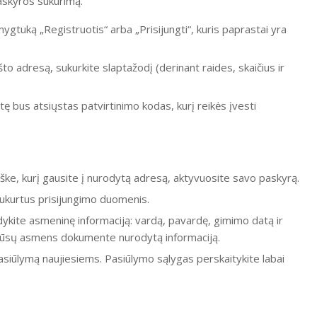
paskyros sukūrimą.
 mygtuką „Registruotis“ arba „Prisijungti“, kuris paprastai yra
što adresą, sukurkite slaptažodį (derinant raides, skaičius ir
tę bus atsiųstas patvirtinimo kodas, kurį reikės įvesti
iške, kurį gausite į nurodytą adresą, aktyvuosite savo paskyrą.
sukurtus prisijungimo duomenis.
ildykite asmeninę informaciją: vardą, pavardę, gimimo datą ir
ti jūsų asmens dokumente nurodytą informaciją.
 pasiūlymą naujiesiems. Pasiūlymo sąlygas perskaitykite labai