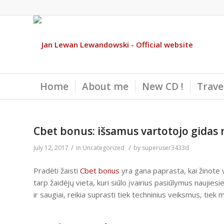
Home
About me
New CD !
Trave
Cbet bonus: išsamus vartotojo gidas n
/
/
July 12, 2017
in
Uncategorized
by
superuser3433d
Pradėti žaisti
Cbet bonus
yra gana paprasta, kai žinote v
tarp žaidėjų vieta, kuri siūlo įvairius pasiūlymus naujies
ir saugiai, reikia suprasti tiek techninius veiksmus, ti