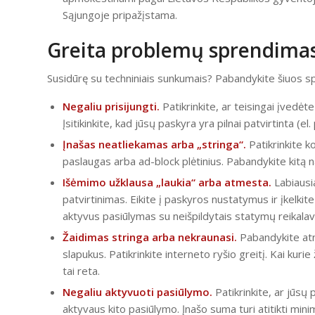
Sąjungoje pripažįstama.
Greita problemų sprendima
Susidūrę su techniniais sunkumais? Pabandykite šiuos s
Negaliu prisijungti.
Patikrinkite, ar teisingai įvedėte
Įsitikinkite, kad jūsų paskyra yra pilnai patvirtinta (el.
Įnašas neatliekamas arba „stringa“.
Patikrinkite ko
paslaugas arba ad-block plėtinius. Pabandykite kitą na
Išėmimo užklausa „laukia“ arba atmesta.
Labiausia
patvirtinimas. Eikite į paskyros nustatymus ir įkelkit
aktyvus pasiūlymas su neišpildytais statymų reikalav
Žaidimas stringa arba nekraunasi.
Pabandykite atnau
slapukus. Patikrinkite interneto ryšio greitį. Kai kurie
tai reta.
Negaliu aktyvuoti pasiūlymo.
Patikrinkite, ar jūsų 
aktyvaus kito pasiūlymo. Įnašo suma turi atitikti min