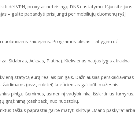
i kilti dėl VPN, proxy ar neteisingų DNS nustatymų. Išjunkite juos.
jas – galite pabandyti prisijungti per mobiliųjų duomenų ryšį.
 nuolatiniams žaidėjams. Programos tikslas – atlyginti už
za, Sidabras, Auksas, Platina). Kiekvienas naujas lygis atrakina
vieną statytą eurą realiais pinigais. Dažniausias perskaičiavimas
 žaidimams (pvz., ruletei) koeficientas gali būti mažesnis.
esnius pinigų išėmimus, asmeninį vadybininką, išskirtinius turnyrus,
gų grąžinimą (cashback) nuo nuostolių.
inktus taškus paprastai galite matyti skiltyje „Mano paskyra“ arba