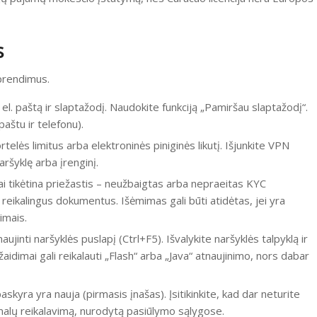
s
prendimus.
 el. paštą ir slaptažodį. Naudokite funkciją „Pamiršau slaptažodį“.
 paštu ir telefonu).
rtelės limitus arba elektroninės piniginės likutį. Išjunkite VPN
ršyklę arba įrenginį.
i tikėtina priežastis – neužbaigtas arba nepraeitas KYC
e reikalingus dokumentus. Išėmimas gali būti atidėtas, jei yra
imais.
jinti naršyklės puslapį (Ctrl+F5). Išvalykite naršyklės talpyklą ir
 žaidimai gali reikalauti „Flash“ arba „Java“ atnaujinimo, nors dabar
paskyra yra nauja (pirmasis įnašas). Įsitikinkite, kad dar neturite
imalų reikalavimą, nurodytą pasiūlymo sąlygose.