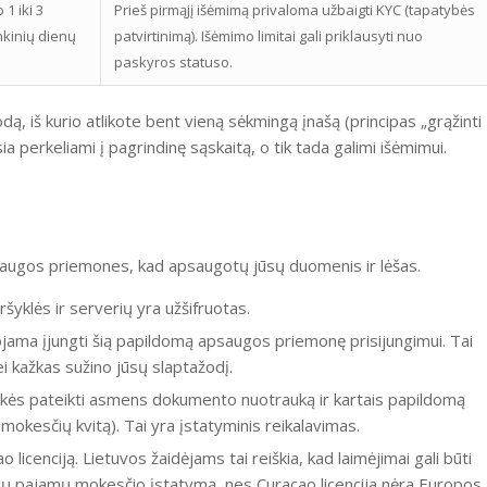
 1 iki 3
Prieš pirmąjį išėmimą privaloma užbaigti KYC (tapatybės
kinių dienų
patvirtinimą). Išėmimo limitai gali priklausyti nuo
paskyros statuso.
dą, iš kurio atlikote bent vieną sėkmingą įnašą (principas „grąžinti
sia perkeliami į pagrindinę sąskaitą, o tik tada galimi išėmimui.
augos priemones, kad apsaugotų jūsų duomenis ir lėšas.
yklės ir serverių yra užšifruotas.
ma įjungti šią papildomą apsaugos priemonę prisijungimui. Tai
i kažkas sužino jūsų slaptažodį.
ikės pateikti asmens dokumento nuotrauką ir kartais papildomą
okesčių kvitą). Tai yra įstatyminis reikalavimas.
licenciją. Lietuvos žaidėjams tai reiškia, kad laimėjimai gali būti
ų pajamų mokesčio įstatymą, nes Curacao licencija nėra Europos