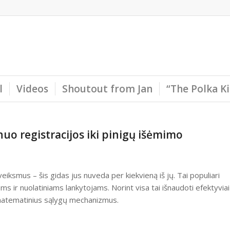
l
Videos
Shoutout from Jan
“The Polka K
uo registracijos iki pinigų išėmimo
eiksmus – šis gidas jus nuveda per kiekvieną iš jų. Tai populiari
iems ir nuolatiniams lankytojams. Norint visa tai išnaudoti efektyviai
ek matematinius sąlygų mechanizmus.