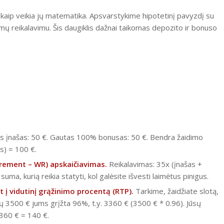
 kaip veikia jų matematika. Apsvarstykime hipotetinį pavyzdį su
ų reikalavimu. Šis daugiklis dažnai taikomas depozito ir bonuso
s įnašas: 50 €. Gautas 100% bonusas: 50 €. Bendra žaidimo
s) = 100 €.
irement – WR) apskaičiavimas.
Reikalavimas: 35x (įnašas +
ma, kurią reikia statyti, kol galėsite išvesti laimėtus pinigus.
t į vidutinį grąžinimo procentą (RTP).
Tarkime, žaidžiate slotą,
ytų 3500 € jums grįžta 96%, t.y. 3360 € (3500 € * 0.96). Jūsų
3360 € = 140 €.