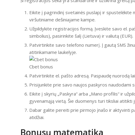
Ši registracijos seka yra standartinė ir užtikrina greitą 
Eikite į pagrindinį svetainės puslapį ir spustelėkite
viršutiniame dešiniajame kampe.
Užpildykite registracijos formą. Įveskite savo el. pa
simbolius), pasirinkite šalį (Lietuva) ir valiutą (EUR).
Patvirtinkite savo telefono numerį. Į gautą SMS žinu
atitinkamame laukelyje.
Cbet bonus
Patvirtinkite el. pašto adresą. Paspaudę nuorodą la
Prisijunkite prie savo naujos paskyros naudodami 
Eikite į skyrių „Paskyra“ arba „Mano profilis“ ir užp
gyvenamąją vietą. Šie duomenys turi tiksliai atitik
Dabar galite pereiti prie pirmojo įnašo ir aktyvinti
atidžiai.
Bonusų matematika