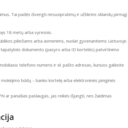
avimus. Tai padės išvengti nesusipratimų ir užtikrins sklandų pirmąjį
aukęs 18 metų arba vyresnis.
ublikos piliečiams arba asmenims, nuolat gyvenantiems Lietuvoje.
 tapatybės dokumento (pasyro arba ID kortelės) patvirtinimo
mobiliasis telefono numeris ir el. pašto adresas, kuriuos galėsite
ų mokėjimo būdų – banko kortelę arba elektroninės piniginės
N ar panašias paslaugas, jas reikės išjungti, nes žaidimas
cija