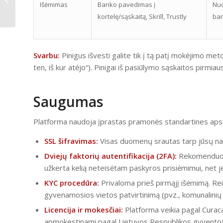
Išėmimas
Banko pavedimas į
Nuo
befizetés és nyereménykivétel
kortelę/sąskaitą, Skrill, Trustly
ban
Svarbu:
Pinigus išvesti galite tik į tą patį mokėjimo meto
ten, iš kur atėjo“). Pinigai iš pasiūlymo sąskaitos pirmiau
Saugumas
Platforma naudoja įprastas pramonės standartines aps
SSL šifravimas:
Visas duomenų srautas tarp jūsų narš
Dviejų faktorių autentifikacija (2FA):
Rekomenduoja
užkerta kelią neteisėtam paskyros prisiėmimui, net je
KYC procedūra:
Privaloma prieš pirmąjį išėmimą. Re
gyvenamosios vietos patvirtinimą (pvz., komunalinių m
Licencija ir mokesčiai:
Platforma veikia pagal Curacao 
apmokestinami pagal Lietuvos Respublikos gyventoj