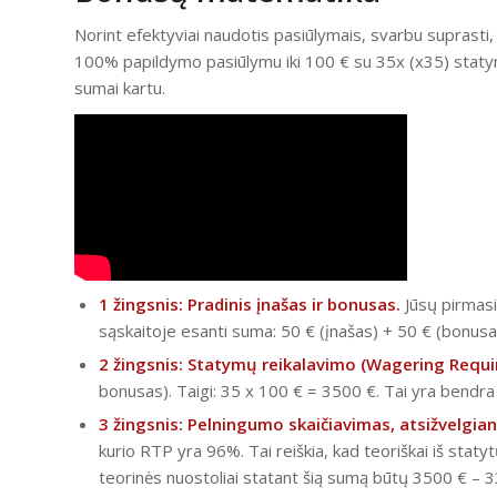
Norint efektyviai naudotis pasiūlymais, svarbu suprasti,
100% papildymo pasiūlymu iki 100 € su 35x (x35) statym
sumai kartu.
1 žingsnis: Pradinis įnašas ir bonusas.
Jūsų pirmasi
sąskaitoje esanti suma: 50 € (įnašas) + 50 € (bonusa
2 žingsnis: Statymų reikalavimo (Wagering Requ
bonusas). Taigi: 35 x 100 € = 3500 €. Tai yra bendra su
3 žingsnis: Pelningumo skaičiavimas, atsižvelgian
kurio RTP yra 96%. Tai reiškia, kad teoriškai iš stat
teorinės nuostoliai statant šią sumą būtų 3500 € – 