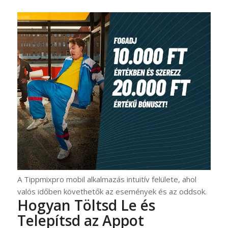
A Tippmixpro mobil alkalmazás intuitív felülete, ahol
valós időben követhetők az események és az oddsok.
Hogyan Töltsd Le és
Telepítsd az Appot