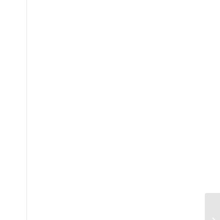
Gu
Go