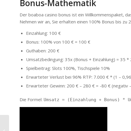
Bonus-Mathematik
Der boaboa casino bonus ist ein Willkommenspaket, das
Nehmen wir an, Sie erhalten einen 100% Bonus bis zu 
Einzahlung: 100 €
Bonus: 100% von 100 € = 100 €
Guthaben: 200 €
Umsatzbedingung: 35x (Bonus + Einzahlung) = 35 * 
Spielbeitrag: Slots 100%, Tischspiele 10%
Erwarteter Verlust bei 96% RTP: 7.000 € * (1 – 0,96
Erwarteter Gewinn: 200 € – 280 € = -80 € (negativ – 
Die Formel:
Umsatz = (Einzahlung + Bonus) * U
Guide pratique pour démarrer sur