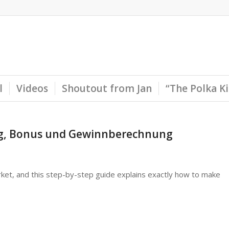
l
Videos
Shoutout from Jan
“The Polka K
ng, Bonus und Gewinnberechnung
ket, and this step-by-step guide explains exactly how to make