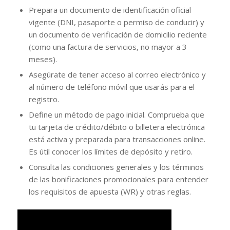
Prepara un documento de identificación oficial
vigente (DNI, pasaporte o permiso de conducir) y
un documento de verificación de domicilio reciente
(como una factura de servicios, no mayor a 3
meses).
Asegúrate de tener acceso al correo electrónico y
al número de teléfono móvil que usarás para el
registro.
Define un método de pago inicial. Comprueba que
tu tarjeta de crédito/débito o billetera electrónica
está activa y preparada para transacciones online.
Es útil conocer los límites de depósito y retiro.
Consulta las condiciones generales y los términos
de las bonificaciones promocionales para entender
los requisitos de apuesta (WR) y otras reglas.