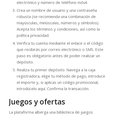
electrónico y número de teléfono móvil.
Crea un nombre de usuario y una contraseña
robusta (se recomienda una combinación de
mayúsculas, minúsculas, números y símbolos).
Acepta los términos y condiciones, así como la
política privacidad.
Verifica tu cuenta mediante el enlace o el código
que recibirás por correo electrónico o SMS. Este
paso es obligatorio antes de poder realizar un
depósito.
Realiza tu primer depósito. Navega a la caja
registradora, elige tu método de pago, introduce
el importe y, si aplicas un código promocional,
introdúcelo aquí. Confirma la transacción.
Juegos y ofertas
La plataforma alberga una biblioteca de juegos