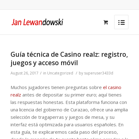
Guía técnica de Casino realz: registro,
juegos y acceso móvil
/
/
August 26, 2017
in
Uncategorized
by
superuser3433d
Muchos jugadores tienen preguntas sobre
el casino
realz
antes de depositar su primer euro; aquí tienes
las respuestas honestas. Esta plataforma funciona con
una licencia del gobierno de Curazao, ofrece una amplia
selección de tragaperras y juegos de mesa, y su
interfaz está optimizada para usuarios españoles. En
esta guía, te explicaremos cada paso del proceso,