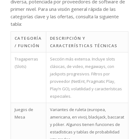
diversa, potenciada por proveedores de software de
primer nivel. Para una visión general rápida de las
categorías clave y las ofertas, consulta la siguiente
tabla:
CATEGORÍA
DESCRIPCIÓN Y
/ FUNCIÓN
CARACTERÍSTICAS TÉCNICAS
Tragaperras
Sección más extensa. Incluye slots
(Slots)
clásicas, de video, megaways, con
jackpots progresivos. Filtros por
proveedor (NetEnt, Pragmatic Play,
Play’n GO), volatilidad y características
especiales.
Juegos de
Variantes de ruleta (europea,
Mesa
americana, en vivo), blackjack, baccarat
y póker. Algunos tienen funciones de
estadísticas y tablas de probabilidad