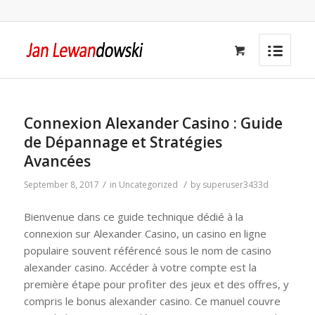
Connexion Alexander Casino : Guide
de Dépannage et Stratégies
Avancées
/
/
September 8, 2017
in
Uncategorized
by
superuser3433d
Bienvenue dans ce guide technique dédié à la
connexion sur Alexander Casino, un casino en ligne
populaire souvent référencé sous le nom de casino
alexander casino. Accéder à votre compte est la
première étape pour profiter des jeux et des offres, y
compris le bonus alexander casino. Ce manuel couvre