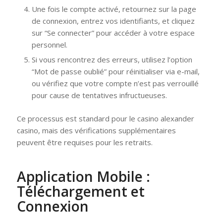
Une fois le compte activé, retournez sur la page
de connexion, entrez vos identifiants, et cliquez
sur “Se connecter” pour accéder à votre espace
personnel.
Si vous rencontrez des erreurs, utilisez l’option
“Mot de passe oublié” pour réinitialiser via e-mail,
ou vérifiez que votre compte n’est pas verrouillé
pour cause de tentatives infructueuses.
Ce processus est standard pour le casino alexander
casino, mais des vérifications supplémentaires
peuvent être requises pour les retraits.
Application Mobile :
Téléchargement et
Connexion