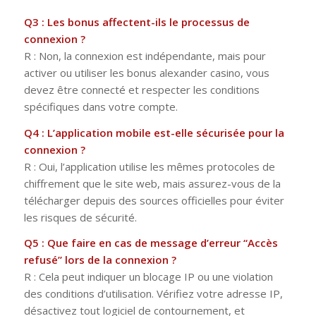
Q3 : Les bonus affectent-ils le processus de
connexion ?
R : Non, la connexion est indépendante, mais pour
activer ou utiliser les bonus alexander casino, vous
devez être connecté et respecter les conditions
spécifiques dans votre compte.
Q4 : L’application mobile est-elle sécurisée pour la
connexion ?
R : Oui, l’application utilise les mêmes protocoles de
chiffrement que le site web, mais assurez-vous de la
télécharger depuis des sources officielles pour éviter
les risques de sécurité.
Q5 : Que faire en cas de message d’erreur “Accès
refusé” lors de la connexion ?
R : Cela peut indiquer un blocage IP ou une violation
des conditions d’utilisation. Vérifiez votre adresse IP,
désactivez tout logiciel de contournement, et