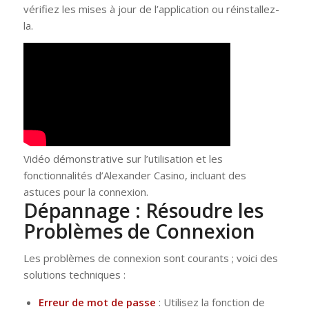
vérifiez les mises à jour de l’application ou réinstallez-
la.
Vidéo démonstrative sur l’utilisation et les
fonctionnalités d’Alexander Casino, incluant des
astuces pour la connexion.
Dépannage : Résoudre les
Problèmes de Connexion
Les problèmes de connexion sont courants ; voici des
solutions techniques :
Erreur de mot de passe
: Utilisez la fonction de