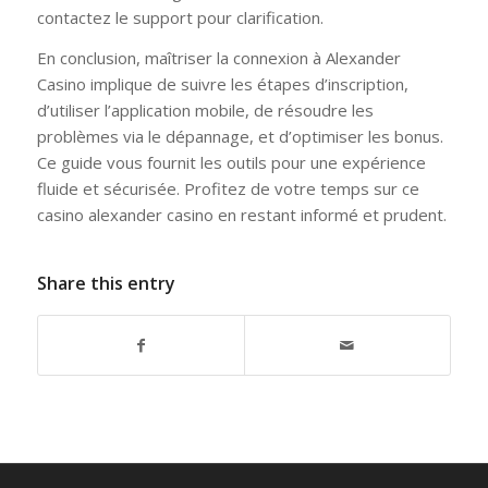
contactez le support pour clarification.
En conclusion, maîtriser la connexion à Alexander
Casino implique de suivre les étapes d’inscription,
d’utiliser l’application mobile, de résoudre les
problèmes via le dépannage, et d’optimiser les bonus.
Ce guide vous fournit les outils pour une expérience
fluide et sécurisée. Profitez de votre temps sur ce
casino alexander casino en restant informé et prudent.
Share this entry