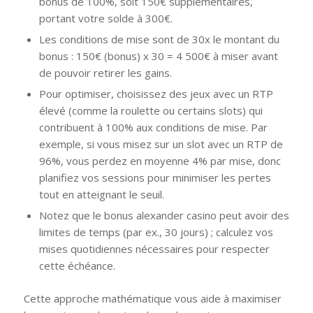
bonus de 100%, soit 150€ supplémentaires,
portant votre solde à 300€.
Les conditions de mise sont de 30x le montant du
bonus : 150€ (bonus) x 30 = 4 500€ à miser avant
de pouvoir retirer les gains.
Pour optimiser, choisissez des jeux avec un RTP
élevé (comme la roulette ou certains slots) qui
contribuent à 100% aux conditions de mise. Par
exemple, si vous misez sur un slot avec un RTP de
96%, vous perdez en moyenne 4% par mise, donc
planifiez vos sessions pour minimiser les pertes
tout en atteignant le seuil.
Notez que le bonus alexander casino peut avoir des
limites de temps (par ex., 30 jours) ; calculez vos
mises quotidiennes nécessaires pour respecter
cette échéance.
Cette approche mathématique vous aide à maximiser