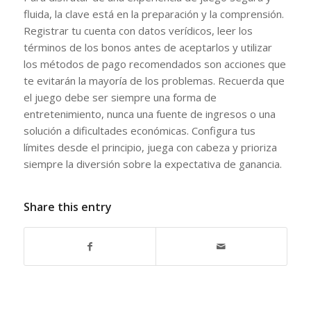
fluida, la clave está en la preparación y la comprensión.
Registrar tu cuenta con datos verídicos, leer los
términos de los bonos antes de aceptarlos y utilizar
los métodos de pago recomendados son acciones que
te evitarán la mayoría de los problemas. Recuerda que
el juego debe ser siempre una forma de
entretenimiento, nunca una fuente de ingresos o una
solución a dificultades económicas. Configura tus
límites desde el principio, juega con cabeza y prioriza
siempre la diversión sobre la expectativa de ganancia.
Share this entry