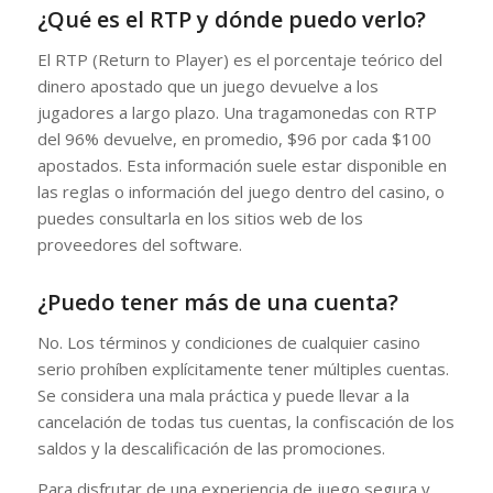
¿Qué es el RTP y dónde puedo verlo?
El RTP (Return to Player) es el porcentaje teórico del
dinero apostado que un juego devuelve a los
jugadores a largo plazo. Una tragamonedas con RTP
del 96% devuelve, en promedio, $96 por cada $100
apostados. Esta información suele estar disponible en
las reglas o información del juego dentro del casino, o
puedes consultarla en los sitios web de los
proveedores del software.
¿Puedo tener más de una cuenta?
No. Los términos y condiciones de cualquier casino
serio prohíben explícitamente tener múltiples cuentas.
Se considera una mala práctica y puede llevar a la
cancelación de todas tus cuentas, la confiscación de los
saldos y la descalificación de las promociones.
Para disfrutar de una experiencia de juego segura y