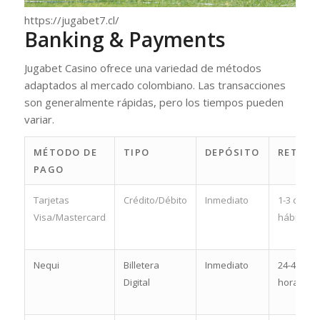
https://jugabet7.cl/
Banking & Payments
Jugabet Casino ofrece una variedad de métodos
adaptados al mercado colombiano. Las transacciones
son generalmente rápidas, pero los tiempos pueden
variar.
MÉTODO DE
TIPO
DEPÓSITO
RETIRO
PAGO
Tarjetas
Crédito/Débito
Inmediato
1-3 días
Visa/Mastercard
hábiles
Nequi
Billetera
Inmediato
24-48
Digital
horas