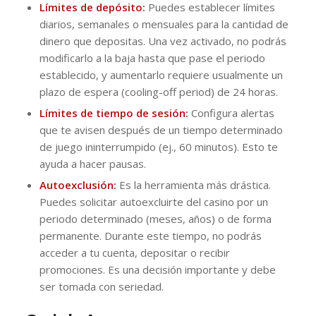
Límites de depósito:
Puedes establecer límites
diarios, semanales o mensuales para la cantidad de
dinero que depositas. Una vez activado, no podrás
modificarlo a la baja hasta que pase el periodo
establecido, y aumentarlo requiere usualmente un
plazo de espera (cooling-off period) de 24 horas.
Límites de tiempo de sesión:
Configura alertas
que te avisen después de un tiempo determinado
de juego ininterrumpido (ej., 60 minutos). Esto te
ayuda a hacer pausas.
Autoexclusión:
Es la herramienta más drástica.
Puedes solicitar autoexcluirte del casino por un
periodo determinado (meses, años) o de forma
permanente. Durante este tiempo, no podrás
acceder a tu cuenta, depositar o recibir
promociones. Es una decisión importante y debe
ser tomada con seriedad.