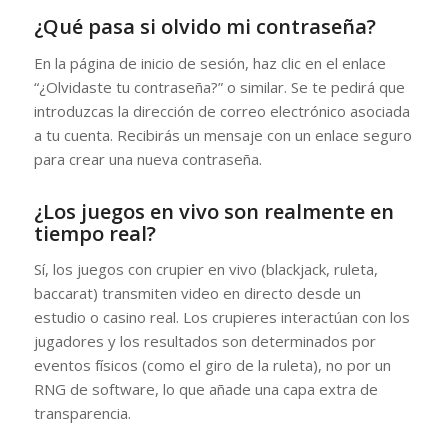
¿Qué pasa si olvido mi contraseña?
En la página de inicio de sesión, haz clic en el enlace
“¿Olvidaste tu contraseña?” o similar. Se te pedirá que
introduzcas la dirección de correo electrónico asociada
a tu cuenta. Recibirás un mensaje con un enlace seguro
para crear una nueva contraseña.
¿Los juegos en vivo son realmente en
tiempo real?
Sí, los juegos con crupier en vivo (blackjack, ruleta,
baccarat) transmiten video en directo desde un
estudio o casino real. Los crupieres interactúan con los
jugadores y los resultados son determinados por
eventos físicos (como el giro de la ruleta), no por un
RNG de software, lo que añade una capa extra de
transparencia.