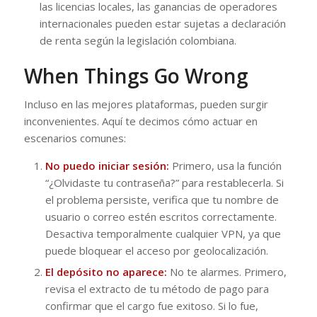
las licencias locales, las ganancias de operadores
internacionales pueden estar sujetas a declaración
de renta según la legislación colombiana.
When Things Go Wrong
Incluso en las mejores plataformas, pueden surgir
inconvenientes. Aquí te decimos cómo actuar en
escenarios comunes:
No puedo iniciar sesión:
Primero, usa la función
“¿Olvidaste tu contraseña?” para restablecerla. Si
el problema persiste, verifica que tu nombre de
usuario o correo estén escritos correctamente.
Desactiva temporalmente cualquier VPN, ya que
puede bloquear el acceso por geolocalización.
El depósito no aparece:
No te alarmes. Primero,
revisa el extracto de tu método de pago para
confirmar que el cargo fue exitoso. Si lo fue,