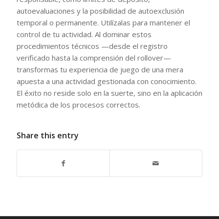
autoevaluaciones y la posibilidad de autoexclusión
temporal o permanente. Utilízalas para mantener el
control de tu actividad. Al dominar estos
procedimientos técnicos —desde el registro
verificado hasta la comprensión del rollover—
transformas tu experiencia de juego de una mera
apuesta a una actividad gestionada con conocimiento.
El éxito no reside solo en la suerte, sino en la aplicación
metódica de los procesos correctos.
Share this entry