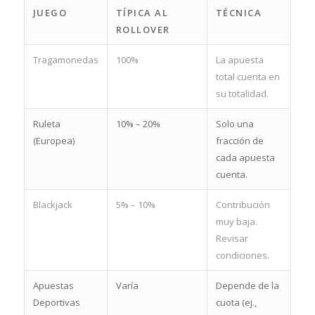
JUEGO
TÍPICA AL
TÉCNICA
ROLLOVER
Tragamonedas
100%
La apuesta
total cuenta en
su totalidad.
Ruleta
10% – 20%
Solo una
(Europea)
fracción de
cada apuesta
cuenta.
Blackjack
5% – 10%
Contribución
muy baja.
Revisar
condiciones.
Apuestas
Varía
Depende de la
Deportivas
cuota (ej.,