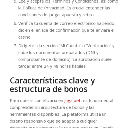
Lee y acepta los Términos y Condiciones, así como
la Política de Privacidad. Es crucial entender las
condiciones de juego, apuesta y retiro.
Verifica tu cuenta de correo electrónico haciendo
clic en el enlace de confirmación que te enviará el
casino.
Dirígete a la sección “Mi Cuenta” o “Verificación” y
sube los documentos preparados (DNI y
comprobante de domicilio). La aprobación suele
tardar entre 24 y 48 horas hábiles.
Características clave y
estructura de bonos
Para operar con eficacia en
Juga bet
, es fundamental
comprender su arquitectura de bonos y las
herramientas disponibles. La plataforma utiliza un
diseño responsivo que se adapta a cualquier
dispositivo; no encontrarás una app nativa en Google