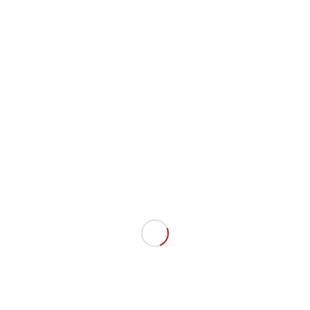
rde (MGA)
Tischspiele von Anbietern wie NetEnt und Evolution
, Neteller), Banküberweisung
 Auszahlungen