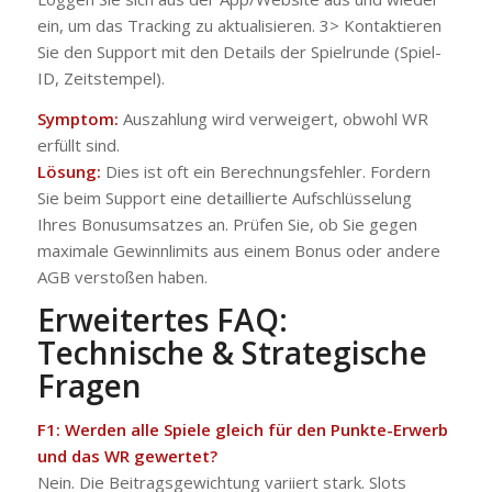
ein, um das Tracking zu aktualisieren. 3> Kontaktieren
Sie den Support mit den Details der Spielrunde (Spiel-
ID, Zeitstempel).
Symptom:
Auszahlung wird verweigert, obwohl WR
erfüllt sind.
Lösung:
Dies ist oft ein Berechnungsfehler. Fordern
Sie beim Support eine detaillierte Aufschlüsselung
Ihres Bonusumsatzes an. Prüfen Sie, ob Sie gegen
maximale Gewinnlimits aus einem Bonus oder andere
AGB verstoßen haben.
Erweitertes FAQ:
Technische & Strategische
Fragen
F1: Werden alle Spiele gleich für den Punkte-Erwerb
und das WR gewertet?
Nein. Die Beitragsgewichtung variiert stark. Slots