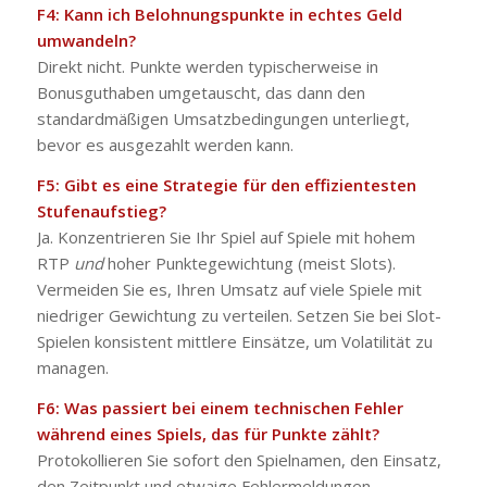
F4: Kann ich Belohnungspunkte in echtes Geld
umwandeln?
Direkt nicht. Punkte werden typischerweise in
Bonusguthaben umgetauscht, das dann den
standardmäßigen Umsatzbedingungen unterliegt,
bevor es ausgezahlt werden kann.
F5: Gibt es eine Strategie für den effizientesten
Stufenaufstieg?
Ja. Konzentrieren Sie Ihr Spiel auf Spiele mit hohem
RTP
und
hoher Punktegewichtung (meist Slots).
Vermeiden Sie es, Ihren Umsatz auf viele Spiele mit
niedriger Gewichtung zu verteilen. Setzen Sie bei Slot-
Spielen konsistent mittlere Einsätze, um Volatilität zu
managen.
F6: Was passiert bei einem technischen Fehler
während eines Spiels, das für Punkte zählt?
Protokollieren Sie sofort den Spielnamen, den Einsatz,
den Zeitpunkt und etwaige Fehlermeldungen