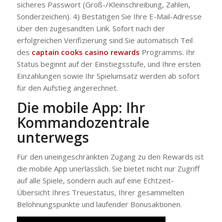
sicheres Passwort (Groß-/Kleinschreibung, Zahlen,
Sonderzeichen). 4) Bestätigen Sie Ihre E-Mail-Adresse
über den zugesandten Link. Sofort nach der
erfolgreichen Verifizierung sind Sie automatisch Teil
des
captain cooks casino rewards
Programms. Ihr
Status beginnt auf der Einstiegsstufe, und Ihre ersten
Einzahlungen sowie Ihr Spielumsatz werden ab sofort
für den Aufstieg angerechnet.
Die mobile App: Ihr
Kommandozentrale
unterwegs
Für den uneingeschränkten Zugang zu den Rewards ist
die mobile App unerlässlich. Sie bietet nicht nur Zugriff
auf alle Spiele, sondern auch auf eine Echtzeit-
Übersicht Ihres Treuestatus, Ihrer gesammelten
Belohnungspunkte und laufender Bonusaktionen.