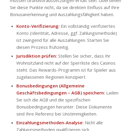
müssen Grundvoraussetzungen erfüllt sein. Übersehen
Sie diese Punkte nicht, da sie direkten Einfluss auf Ihre
Bonusanerkennung und Auszahlungsfähigkeit haben.
Konto-Verifizierung:
Ein vollständig verifiziertes
Konto (Identität, Adresse, ggf. Zahlungsmethode)
ist zwingend für alle Auszahlungen. Starten Sie
diesen Prozess frühzeitig.
Jurisdiktion prüfen:
Stellen Sie sicher, dass Ihr
Wohnsitzland nicht auf der Sperrliste des Casinos
steht. Das Rewards-Programm ist für Spieler aus
zugelassenen Regionen konzipiert.
Bonusbedingungen (Allgemeine
Geschäftsbedingungen – AGB) speichern:
Laden
Sie sich die AGB und die spezifischen
Bonusbedingungen herunter. Diese Dokumente
sind Ihre Referenz bei Unstimmigkeiten.
Einzahlungsmethoden-Analyse:
Nicht alle
Zahlungsmethoden qualifizieren sich