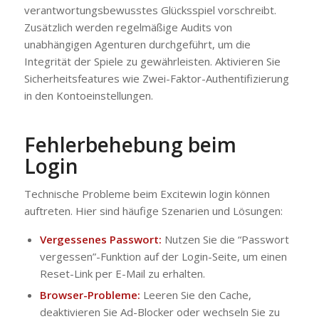
verantwortungsbewusstes Glücksspiel vorschreibt.
Zusätzlich werden regelmäßige Audits von
unabhängigen Agenturen durchgeführt, um die
Integrität der Spiele zu gewährleisten. Aktivieren Sie
Sicherheitsfeatures wie Zwei-Faktor-Authentifizierung
in den Kontoeinstellungen.
Fehlerbehebung beim
Login
Technische Probleme beim Excitewin login können
auftreten. Hier sind häufige Szenarien und Lösungen:
Vergessenes Passwort:
Nutzen Sie die “Passwort
vergessen”-Funktion auf der Login-Seite, um einen
Reset-Link per E-Mail zu erhalten.
Browser-Probleme:
Leeren Sie den Cache,
deaktivieren Sie Ad-Blocker oder wechseln Sie zu