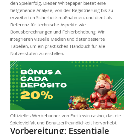
den Spielerfolg. Dieser Whitepaper bietet eine
tiefgehende Analyse, von der Registrierung bis zu
erweiterten Sicherheitsmaßnahmen, und dient als
Referenz für technische Aspekte wie
Bonusberechnungen und Fehlerbehebung. Wir
integrieren visuelle Medien und datenbasierte
Tabellen, um ein praktisches Handbuch für alle
Nutzerstufen zu erstellen.
Offizielles Werbebanner von Excitewin casino, das die
Spielevielfalt und Benutzerfreundlichkeit hervorhebt.
Vorbereitung: Essentiale