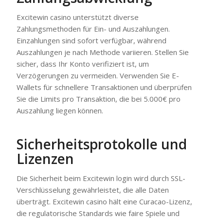
Excitewin casino unterstützt diverse
Zahlungsmethoden für Ein- und Auszahlungen.
Einzahlungen sind sofort verfügbar, während
Auszahlungen je nach Methode variieren. Stellen Sie
sicher, dass Ihr Konto verifiziert ist, um
Verzögerungen zu vermeiden. Verwenden Sie E-
Wallets für schnellere Transaktionen und überprüfen
Sie die Limits pro Transaktion, die bei 5.000€ pro
Auszahlung liegen können.
Sicherheitsprotokolle und
Lizenzen
Die Sicherheit beim Excitewin login wird durch SSL-
Verschlüsselung gewährleistet, die alle Daten
überträgt. Excitewin casino hält eine Curacao-Lizenz,
die regulatorische Standards wie faire Spiele und