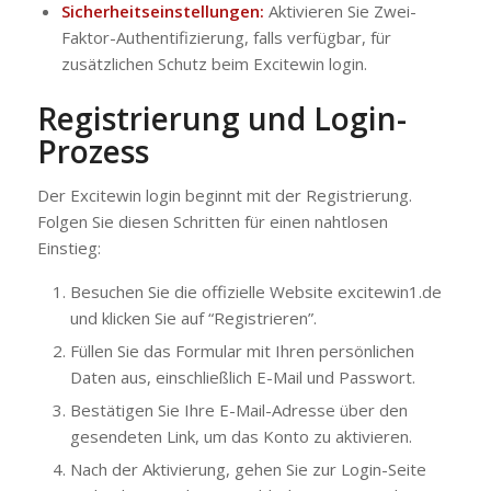
Sicherheitseinstellungen:
Aktivieren Sie Zwei-
Faktor-Authentifizierung, falls verfügbar, für
zusätzlichen Schutz beim Excitewin login.
Registrierung und Login-
Prozess
Der Excitewin login beginnt mit der Registrierung.
Folgen Sie diesen Schritten für einen nahtlosen
Einstieg:
Besuchen Sie die offizielle Website excitewin1.de
und klicken Sie auf “Registrieren”.
Füllen Sie das Formular mit Ihren persönlichen
Daten aus, einschließlich E-Mail und Passwort.
Bestätigen Sie Ihre E-Mail-Adresse über den
gesendeten Link, um das Konto zu aktivieren.
Nach der Aktivierung, gehen Sie zur Login-Seite