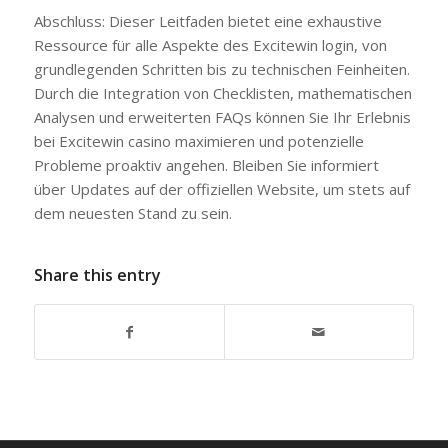
Abschluss: Dieser Leitfaden bietet eine exhaustive
Ressource für alle Aspekte des Excitewin login, von
grundlegenden Schritten bis zu technischen Feinheiten.
Durch die Integration von Checklisten, mathematischen
Analysen und erweiterten FAQs können Sie Ihr Erlebnis
bei Excitewin casino maximieren und potenzielle
Probleme proaktiv angehen. Bleiben Sie informiert
über Updates auf der offiziellen Website, um stets auf
dem neuesten Stand zu sein.
Share this entry