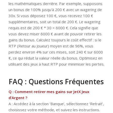
les mathématiques derrière. Par exemple, supposons
un bonus de 100% jusqu’à 200 € avec un wagering de
30x. Si vous déposez 100 €, vous recevez 100 €
supplémentaires, soit un total de 200 €. Le wagering
requis est de 200 € * 30 = 6000 €. Cela signifie que
vous devez miser 6000 € avant de pouvoir retirer les
gains du bonus. Calculez toujours le coût effectif : si le
RTP (Retour au Joueur) moyen est de 96%, vous
perdez environ 4% sur ces mises, soit 240 € sur 6000
€, ce qui réduit la valeur réelle du bonus. Optimisez en
utilisant des jeux à haut RTP pour minimiser les pertes.
FAQ : Questions Fréquentes
Q : Comment retirer mes gains sur JetX Jeux
d’Argent ?
A : Accédez à la section ‘Banque’, sélectionnez ‘Retrait’,
choisissez votre méthode, et suivez les instructions.