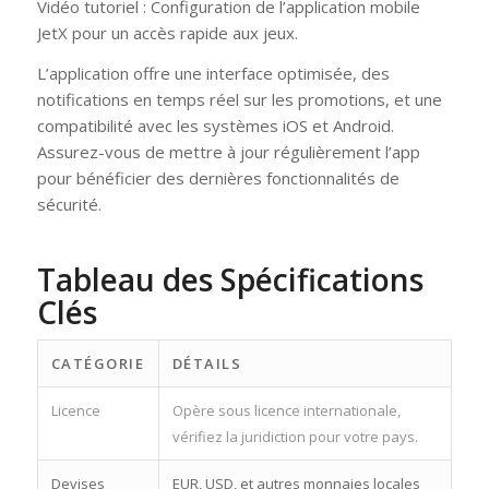
Vidéo tutoriel : Configuration de l’application mobile
JetX pour un accès rapide aux jeux.
L’application offre une interface optimisée, des
notifications en temps réel sur les promotions, et une
compatibilité avec les systèmes iOS et Android.
Assurez-vous de mettre à jour régulièrement l’app
pour bénéficier des dernières fonctionnalités de
sécurité.
Tableau des Spécifications
Clés
CATÉGORIE
DÉTAILS
Licence
Opère sous licence internationale,
vérifiez la juridiction pour votre pays.
Devises
EUR, USD, et autres monnaies locales