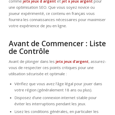
comme
jetx jeux d argent
et
jet x jeux argent
pour
une optimisation SEO. Que vous soyez novice ou
joueur expérimenté, ce contenu en français vous
fournira les connaissances nécessaires pour maximiser
votre expérience de jeu en ligne.
Avant de Commencer : Liste
de Contrôle
Avant de plonger dans les
jetx jeux d’argent
, assurez-
vous de respecter ces points critiques pour une
utilisation sécurisée et optimale :
Vérifiez que vous avez l’âge légal pour jouer dans
votre région (généralement 18 ans ou plus).
Disposez d’une connexion internet stable pour
éviter les interruptions pendant les jeux.
Lisez les conditions générales, en particulier les