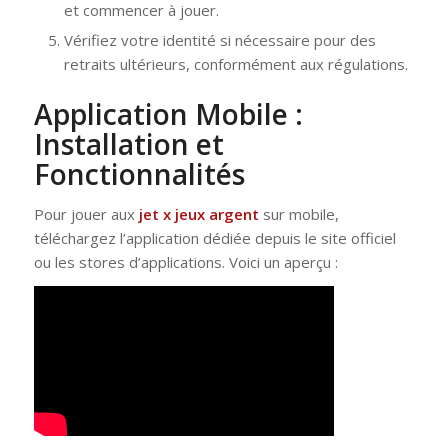
et commencer à jouer.
Vérifiez votre identité si nécessaire pour des
retraits ultérieurs, conformément aux régulations.
Application Mobile :
Installation et
Fonctionnalités
Pour jouer aux
jet x jeux argent
sur mobile,
téléchargez l’application dédiée depuis le site officiel
ou les stores d’applications. Voici un aperçu :