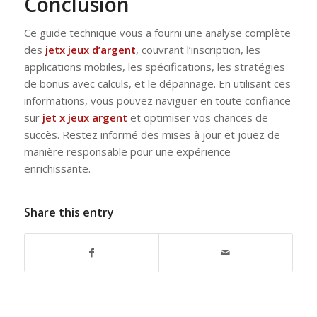
Conclusion
Ce guide technique vous a fourni une analyse complète
des
jetx jeux d’argent
, couvrant l’inscription, les
applications mobiles, les spécifications, les stratégies
de bonus avec calculs, et le dépannage. En utilisant ces
informations, vous pouvez naviguer en toute confiance
sur
jet x jeux argent
et optimiser vos chances de
succès. Restez informé des mises à jour et jouez de
manière responsable pour une expérience
enrichissante.
Share this entry