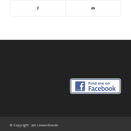
© Copyright - Jan Lewandowski