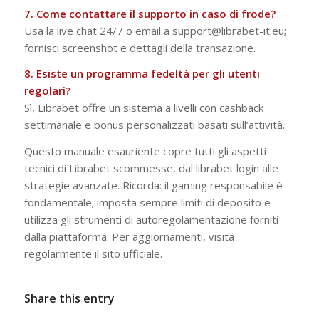
7. Come contattare il supporto in caso di frode?
Usa la live chat 24/7 o email a support@librabet-it.eu;
fornisci screenshot e dettagli della transazione.
8. Esiste un programma fedeltà per gli utenti
regolari?
Sì, Librabet offre un sistema a livelli con cashback
settimanale e bonus personalizzati basati sull’attività.
Questo manuale esauriente copre tutti gli aspetti
tecnici di Librabet scommesse, dal librabet login alle
strategie avanzate. Ricorda: il gaming responsabile è
fondamentale; imposta sempre limiti di deposito e
utilizza gli strumenti di autoregolamentazione forniti
dalla piattaforma. Per aggiornamenti, visita
regolarmente il sito ufficiale.
Share this entry