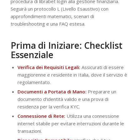
procedura di librabet login alla gestione finanziaria.
Seguirà un protocollo L (Livello Esaustivo) con
approfondimenti matematici, scenari di
troubleshooting e una FAQ estesa.
Prima di Iniziare: Checklist
Essenziale
Verifica dei Requisiti Legali:
Assicurati di essere
maggiorenne e residente in Italia, dove il servizio è
regolamentato.
Documenti a Portata di Mano:
Preparare un
documento d’identità valido e una prova di
residenza per la verifica KYC.
Connessione di Rete:
Utilizza una connessione
internet stabile per evitare interruzioni durante le
transazioni.