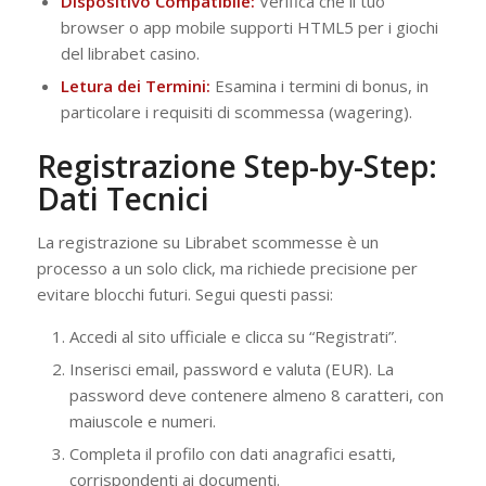
Dispositivo Compatibile:
Verifica che il tuo
browser o app mobile supporti HTML5 per i giochi
del librabet casino.
Letura dei Termini:
Esamina i termini di bonus, in
particolare i requisiti di scommessa (wagering).
Registrazione Step-by-Step:
Dati Tecnici
La registrazione su Librabet scommesse è un
processo a un solo click, ma richiede precisione per
evitare blocchi futuri. Segui questi passi:
Accedi al sito ufficiale e clicca su “Registrati”.
Inserisci email, password e valuta (EUR). La
password deve contenere almeno 8 caratteri, con
maiuscole e numeri.
Completa il profilo con dati anagrafici esatti,
corrispondenti ai documenti.