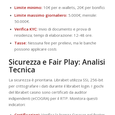
Limite minimo:
10€ per e-wallets, 20€ per bonifici.
Limite massimo giornaliero:
5.000€; mensile:
50.000€.
Verifica KYC:
Invio di documento e prova di
residenza; tempi di elaborazione: 12-48 ore.
Tasse:
Nessuna fee per prelievi, ma le banche
possono applicare costi.
Sicurezza e Fair Play: Analisi
Tecnica
La sicurezza è prioritaria. Librabet utilizza SSL 256-bit
per crittografare i dati durante il librabet login. I giochi
del librabet casino sono certificati da auditor
indipendenti (eCOGRA) per il RTP. Monitora questi
indicatori:
Certificazioni:
Verifica la licenza Curacao nel footer