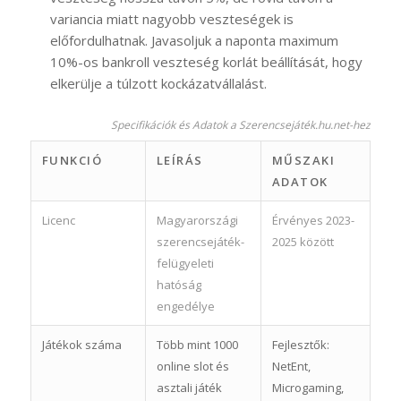
variancia miatt nagyobb veszteségek is
előfordulhatnak. Javasoljuk a naponta maximum
10%-os bankroll veszteség korlát beállítását, hogy
elkerülje a túlzott kockázatvállalást.
Specifikációk és Adatok a Szerencsejáték.hu.net-hez
FUNKCIÓ
LEÍRÁS
MŰSZAKI
ADATOK
Licenc
Magyarországi
Érvényes 2023-
szerencsejáték-
2025 között
felügyeleti
hatóság
engedélye
Játékok száma
Több mint 1000
Fejlesztők:
online slot és
NetEnt,
asztali játék
Microgaming,