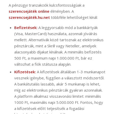
A pénzügyi tranzakciók kulcsfontosságúak a
szerencsejáték online
élményben. A
szerencsejáték.hu.net
többféle lehetőséget kínál:
Befizetések:
A leggyorsabb mód a bankkártyák
(Visa, MasterCard) használata, azonnali jóváírás
mellett. Alternatívák közé tartoznak az elektronikus
pénztárcák, mint a Skrill vagy Neteller, amelyek
alacsonyabb díjakat kínálnak. A minimális befizetés
500 Ft, a maximum napi 1.000.000 Ft, bár ez
változhat a fiók státusza alapján.
Kifizetések:
A kifizetések általában 1-3 munkanapot
vesznek igénybe, függően a választott módszertől.
A bankátutalás lassabb, akár 5 munkanap is lehet,
míg az elektronikus pénztárcák gyakran azonnaliak.
A platform alkalmaz visszavonási limitet: minimális
1000 Ft, maximális napi 5.000.000 Ft. Fontos, hogy
a kifizetések előtt teljesítsék a fogadási