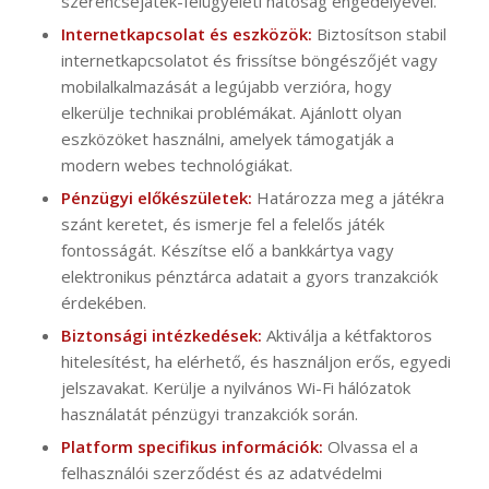
szerencsejáték-felügyeleti hatóság engedélyével.
Internetkapcsolat és eszközök:
Biztosítson stabil
internetkapcsolatot és frissítse böngészőjét vagy
mobilalkalmazását a legújabb verzióra, hogy
elkerülje technikai problémákat. Ajánlott olyan
eszközöket használni, amelyek támogatják a
modern webes technológiákat.
Pénzügyi előkészületek:
Határozza meg a játékra
szánt keretet, és ismerje fel a felelős játék
fontosságát. Készítse elő a bankkártya vagy
elektronikus pénztárca adatait a gyors tranzakciók
érdekében.
Biztonsági intézkedések:
Aktiválja a kétfaktoros
hitelesítést, ha elérhető, és használjon erős, egyedi
jelszavakat. Kerülje a nyilvános Wi-Fi hálózatok
használatát pénzügyi tranzakciók során.
Platform specifikus információk:
Olvassa el a
felhasználói szerződést és az adatvédelmi