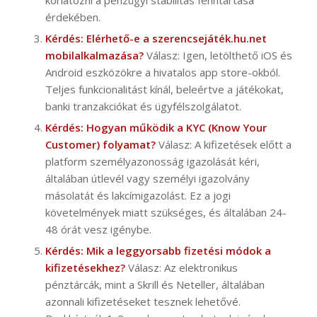
korlátozni a pénzügyi stabilitás fenntartása
érdekében.
Kérdés: Elérhető-e a
szerencsejáték.hu.net
mobilalkalmazása?
Válasz: Igen, letölthető iOS és
Android eszközökre a hivatalos app store-okból.
Teljes funkcionalitást kínál, beleértve a játékokat,
banki tranzakciókat és ügyfélszolgálatot.
Kérdés: Hogyan működik a KYC (Know Your
Customer) folyamat?
Válasz: A kifizetések előtt a
platform személyazonosság igazolását kéri,
általában útlevél vagy személyi igazolvány
másolatát és lakcímigazolást. Ez a jogi
követelmények miatt szükséges, és általában 24-
48 órát vesz igénybe.
Kérdés: Mik a leggyorsabb fizetési módok a
kifizetésekhez?
Válasz: Az elektronikus
pénztárcák, mint a Skrill és Neteller, általában
azonnali kifizetéseket tesznek lehetővé.