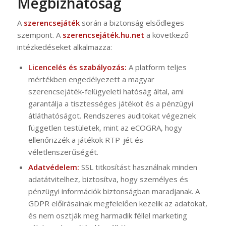
Megbízhatóság
A
szerencsejáték
során a biztonság elsődleges
szempont. A
szerencsejáték.hu.net
a következő
intézkedéseket alkalmazza:
Licencelés és szabályozás:
A platform teljes
mértékben engedélyezett a magyar
szerencsejáték-felügyeleti hatóság által, ami
garantálja a tisztességes játékot és a pénzügyi
átláthatóságot. Rendszeres auditokat végeznek
független testületek, mint az eCOGRA, hogy
ellenőrizzék a játékok RTP-jét és
véletlenszerűségét.
Adatvédelem:
SSL titkosítást használnak minden
adatátvitelhez, biztosítva, hogy személyes és
pénzügyi információk biztonságban maradjanak. A
GDPR előírásainak megfelelően kezelik az adatokat,
és nem osztják meg harmadik féllel marketing