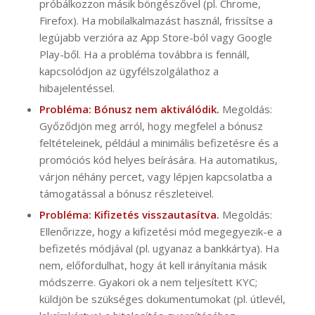
próbálkozzon másik böngészővel (pl. Chrome,
Firefox). Ha mobilalkalmazást használ, frissítse a
legújabb verzióra az App Store-ból vagy Google
Play-ből. Ha a probléma továbbra is fennáll,
kapcsolódjon az ügyfélszolgálathoz a
hibajelentéssel.
Probléma: Bónusz nem aktiválódik.
Megoldás:
Győződjön meg arról, hogy megfelel a bónusz
feltételeinek, például a minimális befizetésre és a
promóciós kód helyes beírására. Ha automatikus,
várjon néhány percet, vagy lépjen kapcsolatba a
támogatással a bónusz részleteivel.
Probléma: Kifizetés visszautasítva.
Megoldás:
Ellenőrizze, hogy a kifizetési mód megegyezik-e a
befizetés módjával (pl. ugyanaz a bankkártya). Ha
nem, előfordulhat, hogy át kell irányítania másik
módszerre. Gyakori ok a nem teljesített KYC;
küldjön be szükséges dokumentumokat (pl. útlevél,