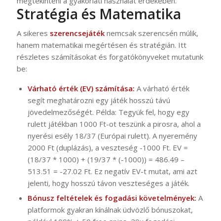
megtekinteni a gyakorlati használat érdekében.
Stratégia és Matematika
A sikeres
szerencsejáték
nemcsak szerencsén múlik,
hanem matematikai megértésen és stratégián. Itt
részletes számításokat és forgatókönyveket mutatunk
be:
Várható érték (EV) számítása:
A várható érték
segít meghatározni egy játék hosszú távú
jövedelmezőségét. Példa: Tegyük fel, hogy egy
rulett játékban 1000 Ft-ot teszünk a pirosra, ahol a
nyerési esély 18/37 (Európai rulett). A nyeremény
2000 Ft (duplázás), a veszteség -1000 Ft. EV =
(18/37 * 1000) + (19/37 * (-1000)) = 486.49 –
513.51 = -27.02 Ft. Ez negatív EV-t mutat, ami azt
jelenti, hogy hosszú távon veszteséges a játék.
Bónusz feltételek és fogadási követelmények:
A
platformok gyakran kínálnak üdvözlő bónuszokat,