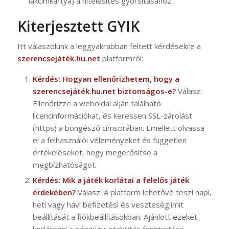
lakcímkártya) a hitelesítés gyorsításához.
Kiterjesztett GYIK
Itt válaszolunk a leggyakrabban feltett kérdésekre a
szerencsejáték.hu.net
platformról:
Kérdés: Hogyan ellenőrizhetem, hogy a
szerencsejáték.hu.net
biztonságos-e?
Válasz:
Ellenőrizze a weboldal alján található
licencinformációkat, és keressen SSL-zárolást
(https) a böngésző címsorában. Emellett olvassa
el a felhasználói véleményeket és független
értékeléseket, hogy megerősítse a
megbízhatóságot.
Kérdés: Mik a játék korlátai a felelős játék
érdekében?
Válasz: A platform lehetővé teszi napi,
heti vagy havi befizetési és veszteséglimit
beállítását a fiókbeállításokban. Ajánlott ezeket