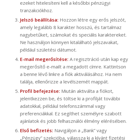
ezeket hitelesíteni kell a későbbi pénzügyi
tranzakciókhoz.
Jelszó beállítása:
Hozzon létre egy erős jelszót,
amely legalább 8 karakter hosszú, és tartalmaz
nagybetűket, számokat és speciális karaktereket.
Ne használjon könnyen kitalálható jelszavakat,
például születési dátumot.
E-mail megerősítése:
A regisztráció után kap egy
megerősítő e-mailt a megadott címre. Kattintson
a benne lévő linkre a fiók aktiválásához. Ha nem
találja, ellenőrizze a levélszemét mappát.
Profil befejezése:
Miután aktiválta a fiókot,
jelentkezzen be, és töltse ki a profilját további
adatokkal, például telefonszámmal vagy
preferenciákkal. Ez segíthet személyre szabott
ajánlatok és jobb felhasználói élmény elérésében.
Első befizetés:
Navigáljon a „Bank” vagy
„Pénzügy” szekcióba, válassza ki a kívánt fizetési