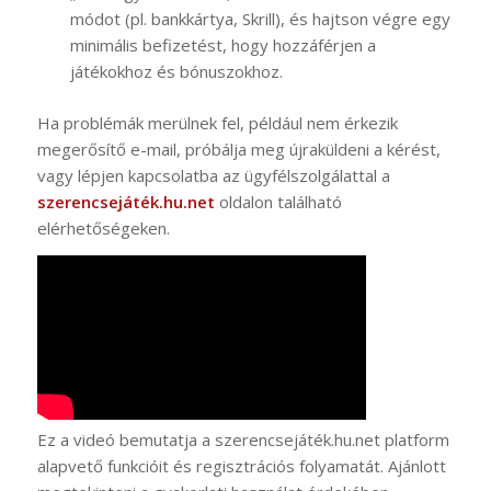
módot (pl. bankkártya, Skrill), és hajtson végre egy
minimális befizetést, hogy hozzáférjen a
játékokhoz és bónuszokhoz.
Ha problémák merülnek fel, például nem érkezik
megerősítő e-mail, próbálja meg újraküldeni a kérést,
vagy lépjen kapcsolatba az ügyfélszolgálattal a
szerencsejáték.hu.net
oldalon található
elérhetőségeken.
Ez a videó bemutatja a szerencsejáték.hu.net platform
alapvető funkcióit és regisztrációs folyamatát. Ajánlott