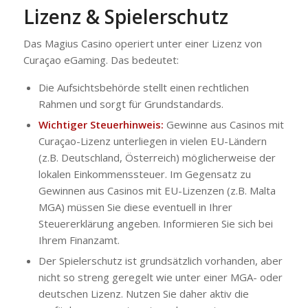
Lizenz & Spielerschutz
Das Magius Casino operiert unter einer Lizenz von
Curaçao eGaming. Das bedeutet:
Die Aufsichtsbehörde stellt einen rechtlichen
Rahmen und sorgt für Grundstandards.
Wichtiger Steuerhinweis:
Gewinne aus Casinos mit
Curaçao-Lizenz unterliegen in vielen EU-Ländern
(z.B. Deutschland, Österreich) möglicherweise der
lokalen Einkommenssteuer. Im Gegensatz zu
Gewinnen aus Casinos mit EU-Lizenzen (z.B. Malta
MGA) müssen Sie diese eventuell in Ihrer
Steuererklärung angeben. Informieren Sie sich bei
Ihrem Finanzamt.
Der Spielerschutz ist grundsätzlich vorhanden, aber
nicht so streng geregelt wie unter einer MGA- oder
deutschen Lizenz. Nutzen Sie daher aktiv die