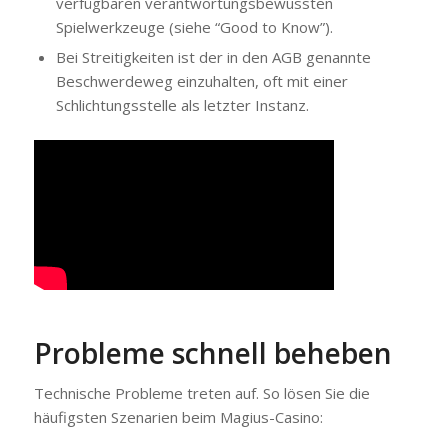
verfügbaren verantwortungsbewussten
Spielwerkzeuge (siehe “Good to Know”).
Bei Streitigkeiten ist der in den AGB genannte
Beschwerdeweg einzuhalten, oft mit einer
Schlichtungsstelle als letzter Instanz.
Probleme schnell beheben
Technische Probleme treten auf. So lösen Sie die
häufigsten Szenarien beim Magius-Casino: