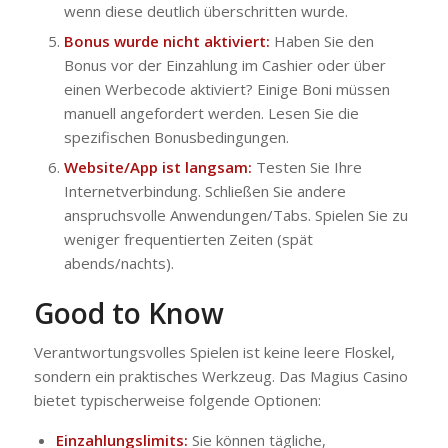
wenn diese deutlich überschritten wurde.
Bonus wurde nicht aktiviert:
Haben Sie den
Bonus vor der Einzahlung im Cashier oder über
einen Werbecode aktiviert? Einige Boni müssen
manuell angefordert werden. Lesen Sie die
spezifischen Bonusbedingungen.
Website/App ist langsam:
Testen Sie Ihre
Internetverbindung. Schließen Sie andere
anspruchsvolle Anwendungen/Tabs. Spielen Sie zu
weniger frequentierten Zeiten (spät
abends/nachts).
Good to Know
Verantwortungsvolles Spielen ist keine leere Floskel,
sondern ein praktisches Werkzeug. Das Magius Casino
bietet typischerweise folgende Optionen:
Einzahlungslimits:
Sie können tägliche,