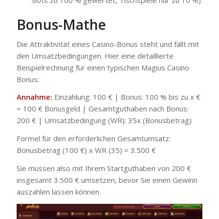
Bonus-Mathe
Die Attraktivität eines Casino-Bonus steht und fällt mit
den Umsatzbedingungen. Hier eine detaillierte
Beispielrechnung für einen typischen Magius Casino
Bonus:
Annahme:
Einzahlung: 100 € | Bonus: 100 % bis zu х €
= 100 € Bonusgeld | Gesamtguthaben nach Bonus:
200 € | Umsatzbedingung (WR): 35x (Bonusbetrag)
Formel für den erforderlichen Gesamtumsatz:
Bonusbetrag (100 €) x WR (35) = 3.500 €
Sie müssen also mit Ihrem Startguthaben von 200 €
insgesamt 3.500 € umsetzen, bevor Sie einen Gewinn
auszahlen lassen können.