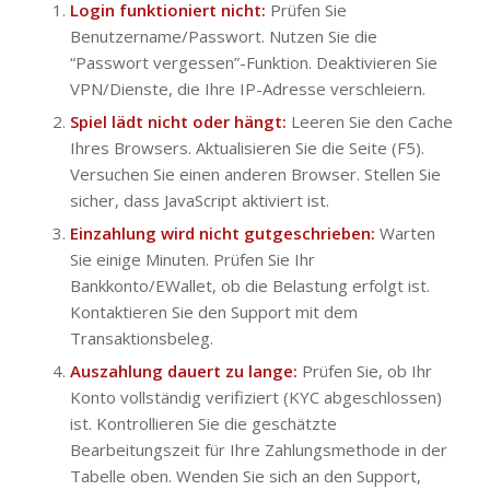
Login funktioniert nicht:
Prüfen Sie
Benutzername/Passwort. Nutzen Sie die
“Passwort vergessen”-Funktion. Deaktivieren Sie
VPN/Dienste, die Ihre IP-Adresse verschleiern.
Spiel lädt nicht oder hängt:
Leeren Sie den Cache
Ihres Browsers. Aktualisieren Sie die Seite (F5).
Versuchen Sie einen anderen Browser. Stellen Sie
sicher, dass JavaScript aktiviert ist.
Einzahlung wird nicht gutgeschrieben:
Warten
Sie einige Minuten. Prüfen Sie Ihr
Bankkonto/EWallet, ob die Belastung erfolgt ist.
Kontaktieren Sie den Support mit dem
Transaktionsbeleg.
Auszahlung dauert zu lange:
Prüfen Sie, ob Ihr
Konto vollständig verifiziert (KYC abgeschlossen)
ist. Kontrollieren Sie die geschätzte
Bearbeitungszeit für Ihre Zahlungsmethode in der
Tabelle oben. Wenden Sie sich an den Support,