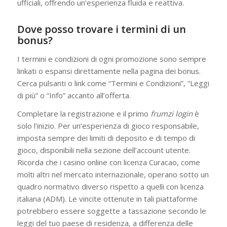
ufficiali, offrendo un’esperienza fluida e reattiva.
Dove posso trovare i termini di un
bonus?
I termini e condizioni di ogni promozione sono sempre
linkati o espansi direttamente nella pagina dei bonus.
Cerca pulsanti o link come “Termini e Condizioni”, “Leggi
di più” o “Info” accanto all’offerta.
Completare la registrazione e il primo
frumzi login
è
solo l’inizio. Per un’esperienza di gioco responsabile,
imposta sempre dei limiti di deposito e di tempo di
gioco, disponibili nella sezione dell’account utente.
Ricorda che i casino online con licenza Curacao, come
molti altri nel mercato internazionale, operano sotto un
quadro normativo diverso rispetto a quelli con licenza
italiana (ADM). Le vincite ottenute in tali piattaforme
potrebbero essere soggette a tassazione secondo le
leggi del tuo paese di residenza, a differenza delle