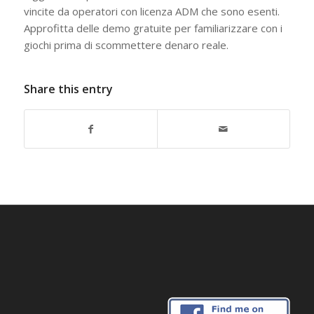
vincite da operatori con licenza ADM che sono esenti.
Approfitta delle demo gratuite per familiarizzare con i
giochi prima di scommettere denaro reale.
Share this entry